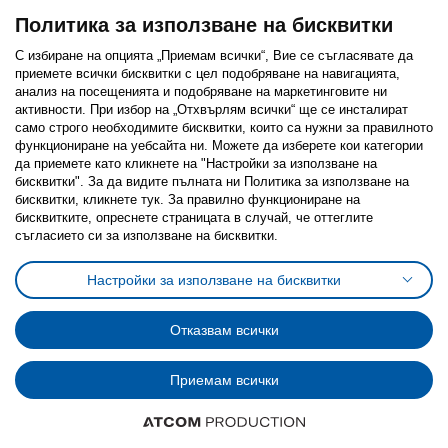
Политика за използване на бисквитки
С избиране на опцията „Приемам всички“, Вие се съгласявате да
приемете всички бисквитки с цел подобряване на навигацията,
Последвайте ни:
анализ на посещенията и подобряване на маркетинговите ни
активности. При избор на „Отхвърлям всички“ ще се инсталират
Facebook
Twitter
Youtube
Pinterest
Instagram
само строго необходимитe бисквитки, които са нужни за правилното
функциониране на уебсайта ни. Можете да изберете кои категории
да приемете като кликнете на "Настройки за използване на
бисквитки". За да видите пълната ни Политика за използване на
бисквитки, кликнете тук. За правилно функциониране на
бисквитките, опреснете страницата в случай, че оттеглите
съгласието си за използване на бисквитки.
Политика за използване на бисквитки (Cookies)
Избор на настройки за използване на бисквитки
Настройки за използване на бисквитки
Условия за ползване на ikea.bg
Обща политика за личните данни
Политика за защита на личните данни на ikea.bg
Общи условия на програма IKEA Family
Отказвам всички
Политика за защита на лични данни на програма IKEA Family
Приемам всички
© Inter-IKEA Systems B.V. 1999 - 2025