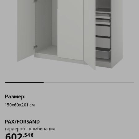
Размер:
150x60x201 см
PAX/FORSAND
гардероб - комбинация
Цена
602,54 €
602
,
54
€