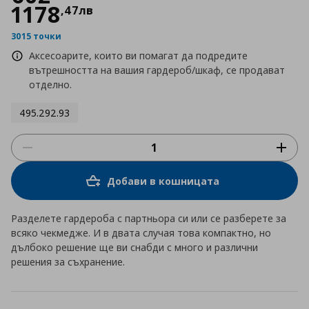
1178
,
47
лв
3015 точки
Аксесоарите, които ви помагат да подредите
вътрешността на вашия гардероб/шкаф, се продават
отделно.
495.292.93
Добави в кошницата
Разделете гардероба с партньора си или се разберете за
всяко чекмедже. И в двата случая това компактно, но
дълбоко решение ще ви снабди с много и различни
решения за съхранение.