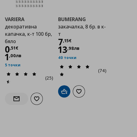
VARIERA
BUMERANG
декоративна
закачалка, 8 бр. в к-
капачка, к-т 100 бр,
т
Цена
7,15 €
7
,
15
€
бяло
Цена
0,51 €
0
13
,
51
€
,
98
лв
1
,
00
лв
40 точки
5 точки
(74)
(25)
Добави в кошницата
Добави към списъка с люб
Добави към списъка с любими
Информирай ме за наличност