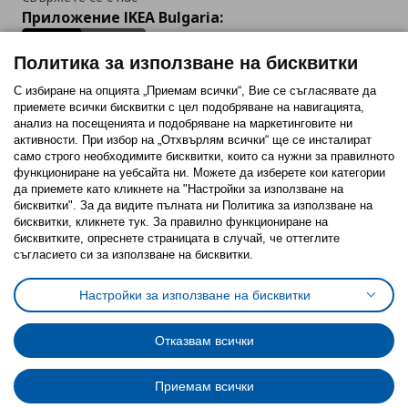
Приложение IKEA Bulgaria:
Политика за използване на бисквитки
С избиране на опцията „Приемам всички“, Вие се съгласявате да
приемете всички бисквитки с цел подобряване на навигацията,
Последвайте ни:
анализ на посещенията и подобряване на маркетинговите ни
активности. При избор на „Отхвърлям всички“ ще се инсталират
Facebook
Twitter
Youtube
Pinterest
Instagram
само строго необходимитe бисквитки, които са нужни за правилното
функциониране на уебсайта ни. Можете да изберете кои категории
да приемете като кликнете на "Настройки за използване на
бисквитки". За да видите пълната ни Политика за използване на
бисквитки, кликнете тук. За правилно функциониране на
бисквитките, опреснете страницата в случай, че оттеглите
съгласието си за използване на бисквитки.
Политика за използване на бисквитки (Cookies)
Избор на настройки за използване на бисквитки
Настройки за използване на бисквитки
Условия за ползване на ikea.bg
Обща политика за личните данни
Политика за защита на личните данни на ikea.bg
Общи условия на програма IKEA Family
Отказвам всички
Политика за защита на лични данни на програма IKEA Family
Приемам всички