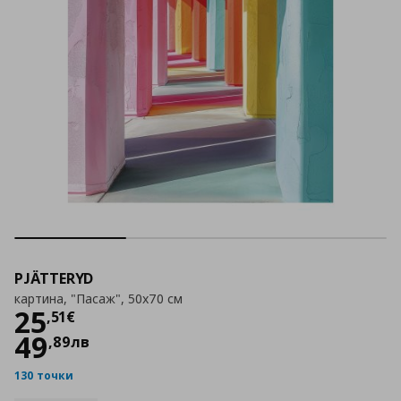
PJÄTTERYD
картина, "Пасаж", 50x70 см
Цена
25,51 €
25
,
51
€
49
,
89
лв
130 точки