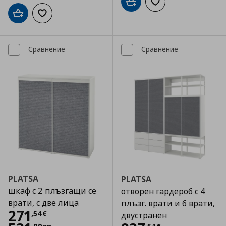
Добави в кошницата
Добави към списъка
Добави в кошницата
Добави към списъка с любими
Сравнение
Сравнение
PLATSA
PLATSA
шкаф с 2 плъзгащи се
отворен гардероб с 4
врати, с две лица
плъзг. врати и 6 врати,
Цена
271,54 €
271
,
54
€
двустранен