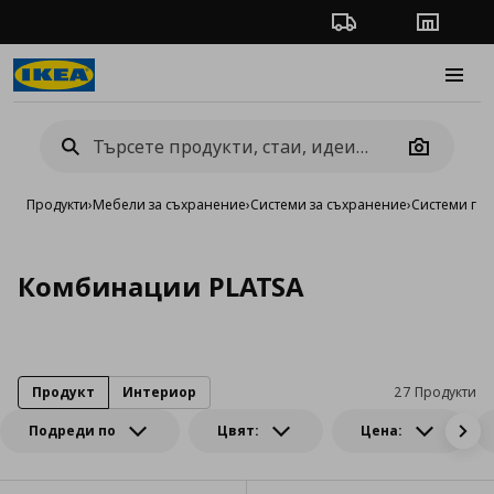
Проследяване на п
Магази
Burge
Camera
Продукти
›
Мебели за съхранение
›
Системи за съхранение
›
Системи га
Комбинации PLATSA
Продукт
Интериор
27 Продукти
Подреди по
Цвят:
Цена: