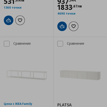
Цена
937,54 €
531
937
,
09
лв
,
54
€
1833
,
67
лв
1360 точки
4690 точки
Добави в кошницата
Добави към списъка с любими
Добави в кошницата
Добави към списъка
Сравнение
Сравнение
Цена с IKEA Family
PLATSA