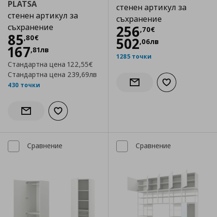
PLATSA
стенен артикул за
стенен артикул за
съхранение
съхранение
Цена
256,70 €
256
,
70
€
Цена
85,80 €
85
,
80
€
502
,
06
лв
167
,
81
лв
1285 точки
Стандартна цена
122,55€
Стандартна цена
239,69лв
430 точки
Добави към сп
Информирай ме за налич
Добави към списъка с любими
Информирай ме за наличност
Сравнение
Сравнение