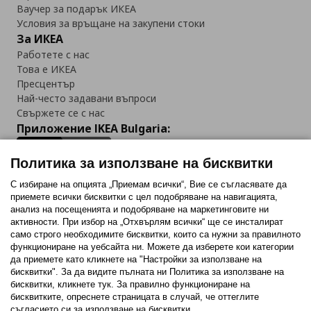
Ваучер за подарък ИКЕА
Условия за връщане на закупени стоки
За ИКЕА
Работете с нас
Това е ИКЕА
Пресцентър
Най-често задавани въпроси
Свържете се с нас
Приложение IKEA Bulgaria:
Политика за използване на бисквитки
С избиране на опцията „Приемам всички“, Вие се съгласявате да
приемете всички бисквитки с цел подобряване на навигацията,
Последвайте ни:
анализ на посещенията и подобряване на маркетинговите ни
активности. При избор на „Отхвърлям всички“ ще се инсталират
Facebook
Twitter
Youtube
Pinterest
Instagram
само строго необходимитe бисквитки, които са нужни за правилното
функциониране на уебсайта ни. Можете да изберете кои категории
да приемете като кликнете на "Настройки за използване на
бисквитки". За да видите пълната ни Политика за използване на
бисквитки, кликнете тук. За правилно функциониране на
бисквитките, опреснете страницата в случай, че оттеглите
съгласието си за използване на бисквитки.