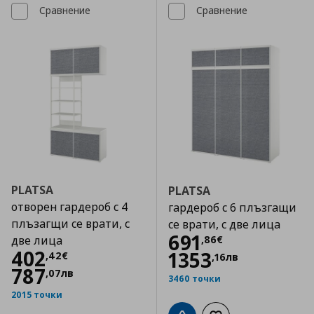
Сравнение
Сравнение
PLATSA
PLATSA
отворен гардероб с 4
гардероб с 6 плъзгащи
плъзагщи се врати, с
се врати, с две лица
Цена
691,86 €
691
,
86
€
две лица
Цена
402,42 €
402
1353
,
42
€
,
16
лв
787
,
07
лв
3460 точки
2015 точки