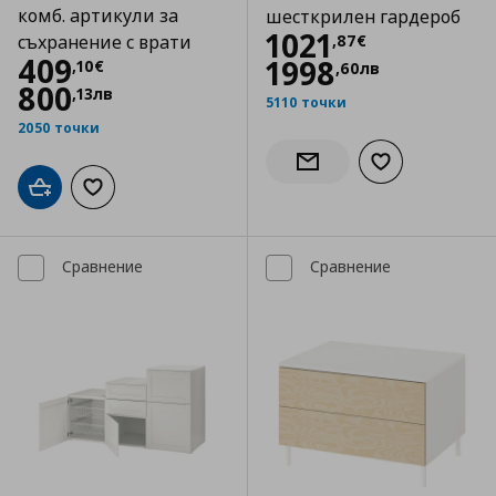
комб. артикули за
шесткрилен гардероб
Цена
1021,87 €
1021
,
87
€
съхранение с врати
Цена
409,10 €
409
1998
,
10
€
,
60
лв
800
,
13
лв
5110 точки
2050 точки
Добави към сп
Информирай ме за налич
Добави в кошницата
Добави към списъка с любими
Сравнение
Сравнение