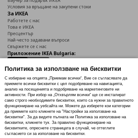
Ваучер за подарък ИКЕА
Условия за връщане на закупени стоки
За ИКЕА
Работете с нас
Това е ИКЕА
Пресцентър
Най-често задавани въпроси
Свържете се с нас
Приложение IKEA Bulgaria:
Политика за използване на бисквитки
С избиране на опцията „Приемам всички“, Вие се съгласявате да
приемете всички бисквитки с цел подобряване на навигацията,
Последвайте ни:
анализ на посещенията и подобряване на маркетинговите ни
активности. При избор на „Отхвърлям всички“ ще се инсталират
Facebook
Twitter
Youtube
Pinterest
Instagram
само строго необходимитe бисквитки, които са нужни за правилното
функциониране на уебсайта ни. Можете да изберете кои категории
да приемете като кликнете на "Настройки за използване на
бисквитки". За да видите пълната ни Политика за използване на
бисквитки, кликнете тук. За правилно функциониране на
бисквитките, опреснете страницата в случай, че оттеглите
съгласието си за използване на бисквитки.
Политика за използване на бисквитки (Cookies)