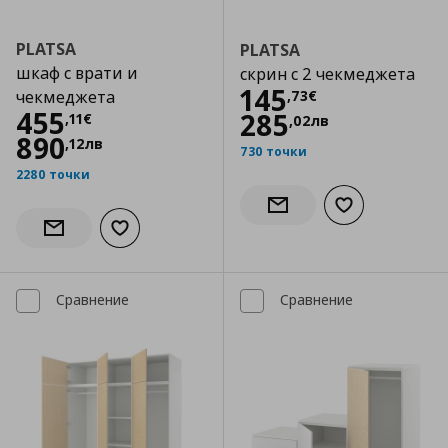
PLATSA
PLATSA
шкаф с врати и
скрин с 2 чекмеджета
Цена
145,73 €
145
,
73
€
чекмеджета
Цена
455,11 €
455
285
,
11
€
,
02
лв
890
,
12
лв
730 точки
2280 точки
Добави към сп
Информирай ме за налич
Добави към списъка с любими
Информирай ме за наличност
Сравнение
Сравнение