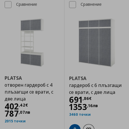
Сравнение
Сравнение
PLATSA
PLATSA
отворен гардероб с 4
гардероб с 6 плъзгащи
плъзагщи се врати, с
се врати, с две лица
Цена
691,86 €
691
,
86
€
две лица
Цена
402,42 €
402
1353
,
42
€
,
16
лв
787
,
07
лв
3460 точки
2015 точки