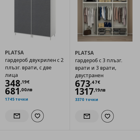
PLATSA
PLATSA
гардероб двукрилен с 2
гардероб с 3 плъзг.
плъзг. врати, с две
врати и 3 врати,
лица
двустранен
Цена
348,19 €
348
Цена
673,47 €
673
,
19
€
,
47
€
681
1317
,
00
лв
,
19
лв
1745 точки
3370 точки
Добави към списъка с любими
Информирай ме за наличност
Добави към сп
Информирай ме за налич