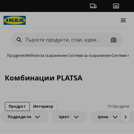
Проследяване на п
Магази
Burge
Camera
Продукти
›
Мебели за съхранение
›
Системи за съхранение
›
Системи га
Комбинации PLATSA
Продукт
Интериор
19 Продукти
Подреди по
Цвят:
Цена: