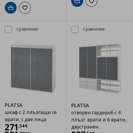
Добави в кошницата
Добави към списъка
Добави в кошницата
Добави към списъка с любими
Сравнение
Сравнение
PLATSA
PLATSA
шкаф с 2 плъзгащи се
отворен гардероб с 4
врати, с две лица
плъзг. врати и 6 врати,
Цена
271,54 €
271
,
54
€
двустранен