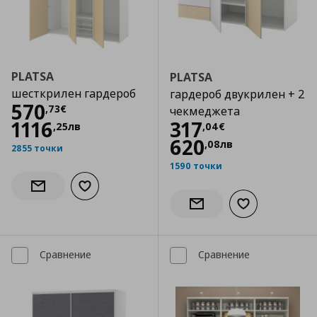
PLATSA
PLATSA
шесткрилен гардероб
гардероб двукрилен + 2
Цена
570,73 €
570
,
73
€
чекмеджета
Цена
317,04 €
1116
317
,
25
лв
,
04
€
620
,
08
лв
2855 точки
1590 точки
Добави към списъка с любими
Информирай ме за наличност
Добави към сп
Информирай ме за налич
Сравнение
Сравнение