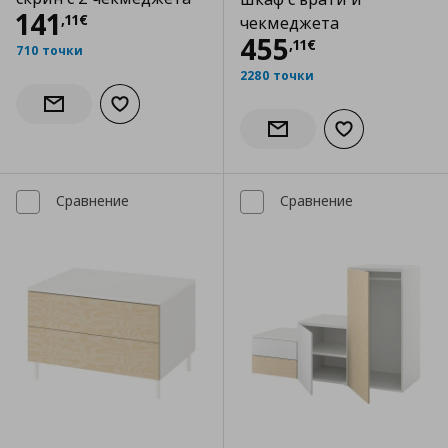
Цена
141,11 €
141
,
11
€
чекмеджета
Цена
455,11 €
455
,
11
€
710 точки
2280 точки
Добави към списъка с любими
Информирай ме за наличност
Добави към сп
Информирай ме за налич
Сравнение
Сравнение