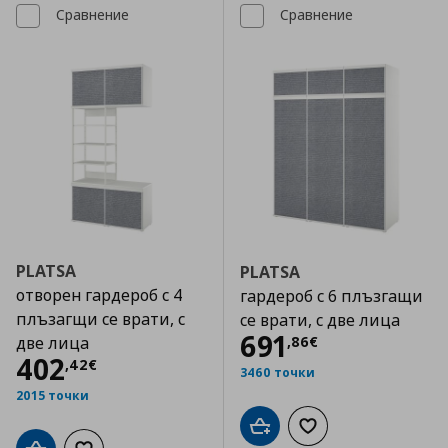
Сравнение
Сравнение
PLATSA
PLATSA
отворен гардероб с 4
гардероб с 6 плъзгащи
плъзагщи се врати, с
се врати, с две лица
Цена
691,86 €
691
,
86
€
две лица
Цена
402,42 €
402
,
42
€
3460 точки
2015 точки
Добави в кошницата
Добави към списъка