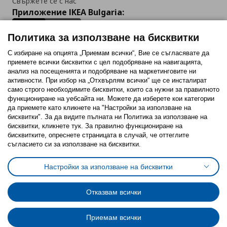
Свържете се с нас
Приложение IKEA Bulgaria:
Политика за използване на бисквитки
С избиране на опцията „Приемам всички“, Вие се съгласявате да
приемете всички бисквитки с цел подобряване на навигацията,
Последвайте ни:
анализ на посещенията и подобряване на маркетинговите ни
активности. При избор на „Отхвърлям всички“ ще се инсталират
Facebook
Twitter
Youtube
Pinterest
Instagram
само строго необходимитe бисквитки, които са нужни за правилното
функциониране на уебсайта ни. Можете да изберете кои категории
да приемете като кликнете на "Настройки за използване на
бисквитки". За да видите пълната ни Политика за използване на
бисквитки, кликнете тук. За правилно функциониране на
бисквитките, опреснете страницата в случай, че оттеглите
съгласието си за използване на бисквитки.
Политика за използване на бисквитки (Cookies)
Избор на настройки за използване на бисквитки
Настройки за използване на бисквитки
Условия за ползване на ikea.bg
Обща политика за личните данни
Политика за защита на личните данни на ikea.bg
Общи условия на програма IKEA Family
Отказвам всички
Политика за защита на лични данни на програма IKEA Family
Приемам всички