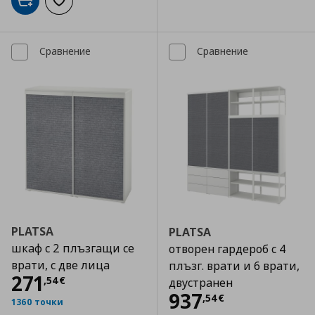
Добави в кошницата
Добави към списъка с любими
Сравнение
Сравнение
PLATSA
PLATSA
шкаф с 2 плъзгащи се
отворен гардероб с 4
врати, с две лица
плъзг. врати и 6 врати,
Цена
271,54 €
271
,
54
€
двустранен
Цена
937,54 €
937
,
54
€
1360 точки