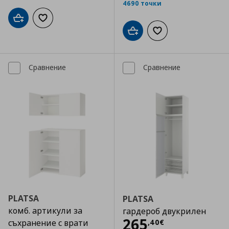
4690 точки
Добави в кошницата
Добави към списъка с любими
Добави в кошницата
Добави към списъка
Сравнение
Сравнение
PLATSA
PLATSA
комб. артикули за
гардероб двукрилен
Цена
265,40 €
265
,
40
€
съхранение с врати