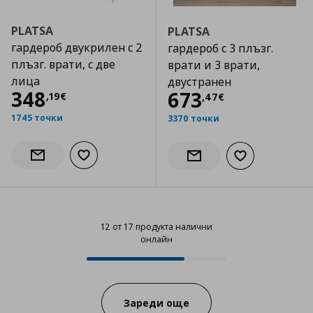
PLATSA
PLATSA
гардероб двукрилен с 2
гардероб с 3 плъзг.
плъзг. врати, с две
врати и 3 врати,
лица
двустранен
Цена
348,19 €
348
Цена
673,47 €
673
,
19
€
,
47
€
1745 точки
3370 точки
Добави към списъка с любими
Информирай ме за наличност
Добави към сп
Информирай ме за налич
12 от 17 продукта налични
онлайн
12 от 17 продукта налични онла
Progress:
Зареди още