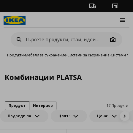
Проследяване на п
Магази
Burge
Camera
Продукти
›
Мебели за съхранение
›
Системи за съхранение
›
Системи га
Комбинации PLATSA
Продукт
Интериор
17 Продукти
Подреди по
Цвят:
Цена: