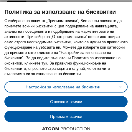
Политика за използване на бисквитки
С избиране на опцията „Приемам всички“, Вие се съгласявате да
приемете всички бисквитки с цел подобряване на навигацията,
Последвайте ни:
анализ на посещенията и подобряване на маркетинговите ни
активности. При избор на „Отхвърлям всички“ ще се инсталират
Facebook
Twitter
Youtube
Pinterest
Instagram
само строго необходимитe бисквитки, които са нужни за правилното
функциониране на уебсайта ни. Можете да изберете кои категории
да приемете като кликнете на "Настройки за използване на
бисквитки". За да видите пълната ни Политика за използване на
бисквитки, кликнете тук. За правилно функциониране на
бисквитките, опреснете страницата в случай, че оттеглите
съгласието си за използване на бисквитки.
Политика за използване на бисквитки (Cookies)
Избор на настройки за използване на бисквитки
Настройки за използване на бисквитки
Условия за ползване на ikea.bg
Обща политика за личните данни
Политика за защита на личните данни на ikea.bg
Общи условия на програма IKEA Family
Отказвам всички
Политика за защита на лични данни на програма IKEA Family
Приемам всички
© Inter-IKEA Systems B.V. 1999 - 2025