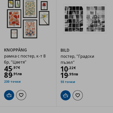
KNOPPÄNG
BILD
рамка с постер, к-т 8
постер, "Градски
бр, "Цветя"
пъзел"
Цена
45,97 €
45
Цена
10,22 €
10
,
97
€
,
22
€
89
19
,
91
лв
,
99
лв
230 точки
55 точки
Добави в кошницата
Добави към списъка с любими
Добави в кошницата
Добави към списъка