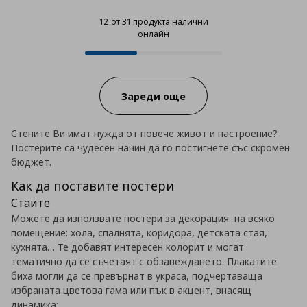
12 от 31 продукта налични
онлайн
12 от 31 продукта налични онла
Progress:
Зареди още
Стените Ви имат нужда от повече живот и настроение?
Постерите са чудесен начин да го постигнете със скромен
бюджет.
Как да поставите постери
Стаите
Можете да използвате постери за
декорация
на всяко
помещение: хола, спалнята, коридора, детската стая,
кухнята… Те добавят интересен колорит и могат
тематично да се съчетаят с обзавеждането. Плакатите
биха могли да се превърнат в украса, подчертаваща
избраната цветова гама или пък в акцент, внасящ
динамика: