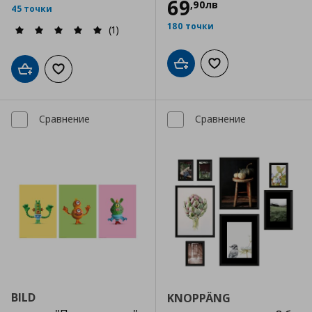
69
,
90
лв
45 точки
180 точки
(1)
Добави в кошницата
Добави към списъка
Добави в кошницата
Добави към списъка с любими
Сравнение
Сравнение
BILD
KNOPPÄNG