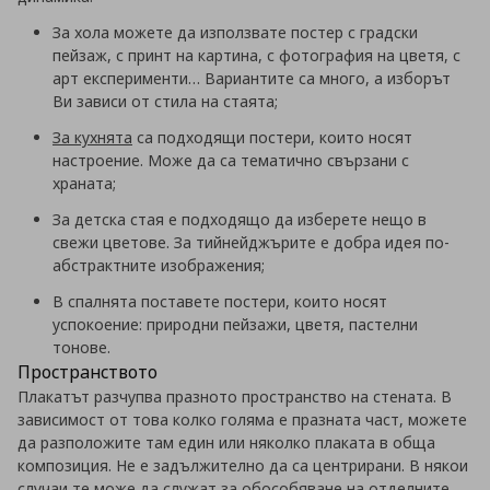
За хола можете да използвате постер с градски
пейзаж, с принт на картина, с фотография на цветя, с
арт експерименти… Вариантите са много, а изборът
Ви зависи от стила на стаята;
За кухнята
са подходящи постери, които носят
настроение. Може да са тематично свързани с
храната;
За детска стая е подходящо да изберете нещо в
свежи цветове. За тийнейджърите е добра идея по-
абстрактните изображения;
В спалнята поставете постери, които носят
успокоение: природни пейзажи, цветя, пастелни
тонове.
Пространството
Плакатът разчупва празното пространство на стената. В
зависимост от това колко голяма е празната част, можете
да разположите там един или няколко плаката в обща
композиция. Не е задължително да са центрирани. В някои
случаи те може да служат за обособяване на отделните