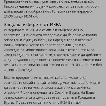
Предложените от нас принтове са с различни размери.
Някои са единични, други – комплект от два или три броя
допълващи се изображения. Големината им варира от
21х30 см до 91х61 см.
Защо да изберете от ИКЕА
Интериорът на ИКЕА е семпъл и същевременно
атрактивен. Основната му задача е да бъде максимално
опростен и функционален, но наред с това в него има
малки акценти, които го правят запомнящ се и го
извеждат от монотонната зона. Плакатите за стени са
именно един от тези акценти, с които можете да добавите
индивидуалност и да внесете повече стил в жилището или
офиса си. При това на изключително атрактивни цени и без
излишни разходи.
Всички предложения от нашия каталог можете да
разгледате онлайн на сайта ikea.bg. Ако пък предпочитате
да разгледате на място, физическите ни магазини са
отворени 7 дни в седмицата в София и Варна. На Ваше
разположение са и центровете за поръчки в Пловдив и
Бургас. Подарете си цвят и стил с IKEA България!