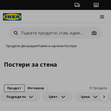
Проследяване на п
Магази
Burge
Camera
Продукти
›
Декорация
›
Рамки и картини
›
Постери
Постери за стена
Продукт
Интериор
31 Продукти
Подреди по
Цвят:
Цена: