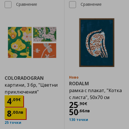
Сравнение
Сравнение
COLORADOGRAN
Ново
RODALM
картини, 3 бр, "Цветни
рамка с плакат, "Котка
приключения"
с листа", 50x70 см
Цена
4,09 €
4
,
09
€
Цена
25,90 €
25
,
90
€
50
8
,
66
лв
,
00
лв
130 точки
25 точки