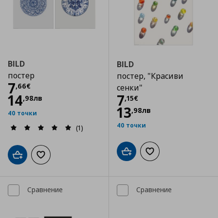
BILD
BILD
постер
постер, "Красиви
Цена
7,66 €
7
,
66
€
сенки"
Цена
7,15 €
14
7
,
98
лв
,
15
€
13
,
98
лв
40 точки
40 точки
(1)
Добави в кошницата
Добави към списъка
Добави в кошницата
Добави към списъка с любими
Сравнение
Сравнение