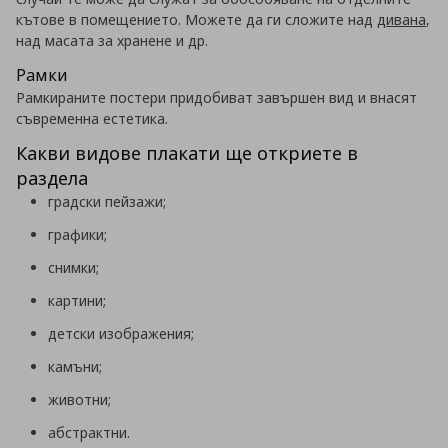
кътове в помещението. Можете да ги сложите над
дивана
,
над масата за хранене и др.
Рамки
Рамкираните постери придобиват завършен вид и внасят
съвременна естетика.
Какви видове плакати ще откриете в
раздела
градски пейзажи;
графики;
снимки;
картини;
детски изображения;
камъни;
животни;
абстрактни.