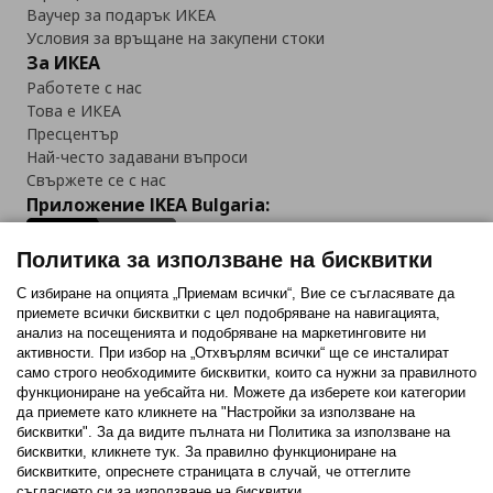
Ваучер за подарък ИКЕА
Условия за връщане на закупени стоки
За ИКЕА
Работете с нас
Това е ИКЕА
Пресцентър
Най-често задавани въпроси
Свържете се с нас
Приложение IKEA Bulgaria:
Политика за използване на бисквитки
С избиране на опцията „Приемам всички“, Вие се съгласявате да
приемете всички бисквитки с цел подобряване на навигацията,
Последвайте ни:
анализ на посещенията и подобряване на маркетинговите ни
активности. При избор на „Отхвърлям всички“ ще се инсталират
Facebook
Twitter
Youtube
Pinterest
Instagram
само строго необходимитe бисквитки, които са нужни за правилното
функциониране на уебсайта ни. Можете да изберете кои категории
да приемете като кликнете на "Настройки за използване на
бисквитки". За да видите пълната ни Политика за използване на
бисквитки, кликнете тук. За правилно функциониране на
бисквитките, опреснете страницата в случай, че оттеглите
съгласието си за използване на бисквитки.