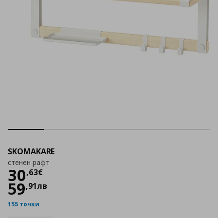
SKOMAKARE
стенен рафт
Цена
30,63 €
30
,
63
€
59
,
91
лв
155 точки