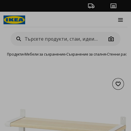
Проследяване на п
Магази
Burge
Camera
Продукти
›
Мебели за съхранение
›
Съхранение за спалня
›
Стенни рафт
Добав