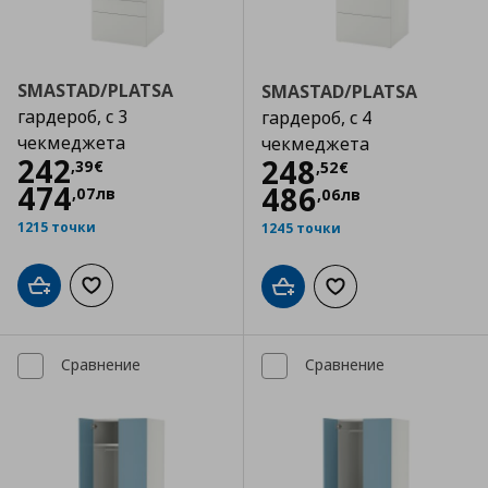
SMASTAD/PLATSA
SMASTAD/PLATSA
гардероб, с 3
гардероб, с 4
чекмеджета
чекмеджета
Цена
242,39 €
242
Цена
248,52 €
248
,
39
€
,
52
€
474
486
,
07
лв
,
06
лв
1215 точки
1245 точки
Добави в кошницата
Добави към списъка с любими
Добави в кошницата
Добави към списъка
Сравнение
Сравнение