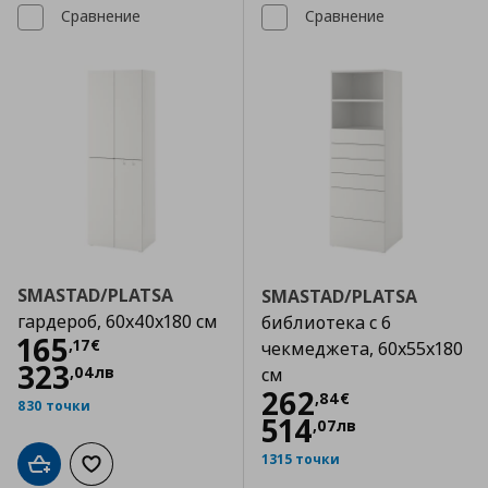
Сравнение
Сравнение
SMASTAD/PLATSA
SMASTAD/PLATSA
гардероб, 60x40x180 см
библиотека с 6
Цена
165,17 €
165
,
17
€
чекмеджета, 60x55x180
323
,
04
лв
см
Цена
262,84 €
262
,
84
€
830 точки
514
,
07
лв
1315 точки
Добави в кошницата
Добави към списъка с любими