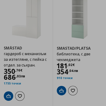
SMÅSTAD
SMASTAD/PLATSA
гардероб с механизъм
библиотека, с две
за изтегляне, с пейка с
чекмеджета
Цена
181,02 €
181
,
02
€
отдел. за съхран.
Цена
350,76 €
350
354
,
76
€
,
04
лв
686
,
03
лв
910 точки
1755 точки
Добави в кошницата
Добави към списъка
Добави в кошницата
Добави към списъка с любими