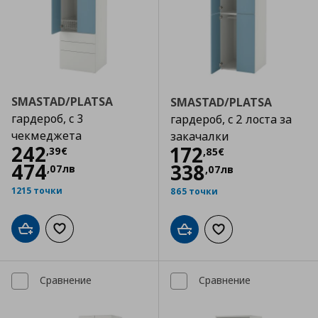
SMASTAD/PLATSA
SMASTAD/PLATSA
гардероб, с 3
гардероб, с 2 лоста за
чекмеджета
закачалки
Цена
242,39 €
242
Цена
172,85 €
172
,
39
€
,
85
€
474
338
,
07
лв
,
07
лв
1215 точки
865 точки
Добави в кошницата
Добави към списъка с любими
Добави в кошницата
Добави към списъка
Сравнение
Сравнение