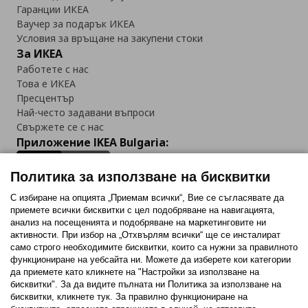
Гаранции ИКЕА
Ваучер за подарък ИКЕА
Условия за връщане на закупени стоки
За ИКЕА
Работете с нас
Това е ИКЕА
Пресцентър
Най-често задавани въпроси
Свържете се с нас
Приложение IKEA Bulgaria:
Политика за използване на бисквитки
С избиране на опцията „Приемам всички“, Вие се съгласявате да
приемете всички бисквитки с цел подобряване на навигацията,
Последвайте ни:
анализ на посещенията и подобряване на маркетинговите ни
активности. При избор на „Отхвърлям всички“ ще се инсталират
Facebook
Twitter
Youtube
Pinterest
Instagram
само строго необходимитe бисквитки, които са нужни за правилното
функциониране на уебсайта ни. Можете да изберете кои категории
да приемете като кликнете на "Настройки за използване на
бисквитки". За да видите пълната ни Политика за използване на
бисквитки, кликнете тук. За правилно функциониране на