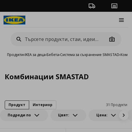
Проследяване на п
Магази
Burge
Camera
Продукти
›
IKEA за деца
›
Бебета
›
Система за съхранение SMASTAD
›
Комби
Комбинации SMASTAD
Продукт
Интериор
31 Продукти
Подреди по
Цвят:
Цена: