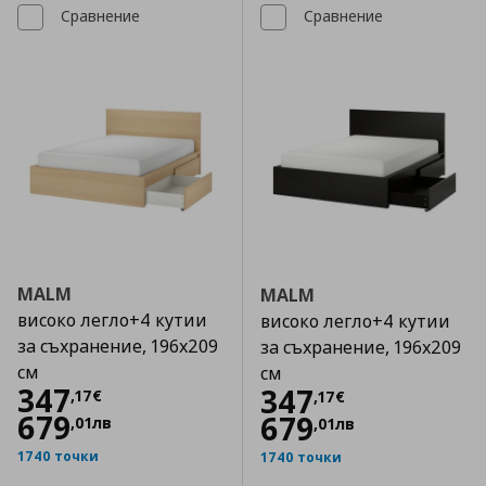
Сравнение
Сравнение
MALM
MALM
високо легло+4 кутии
високо легло+4 кутии
за съхранение, 196x209
за съхранение, 196x209
см
см
Цена
347,17 €
347
Цена
347,17 €
347
,
17
€
,
17
€
679
679
,
01
лв
,
01
лв
1740 точки
1740 точки