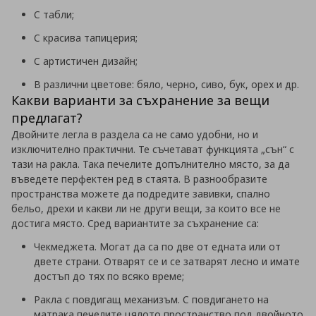
С табли;
С красива тапицерия;
С артистичен дизайн;
В различни цветове: бяло, черно, сиво, бук, орех и др.
Какви варианти за съхранение за вещи
предлагат?
Двойните легла в раздела са не само удобни, но и
изключително практични. Те съчетават функцията „сън“ с
тази на ракла. Така печелите допълнително място, за да
въведете перфектен ред в стаята. В разнообразите
пространства можете да подредите завивки, спално
бельо, дрехи и какви ли не други вещи, за които все не
достига място. Сред вариантите за съхранение са:
Чекмеджета. Могат да са по две от едната или от
двете страни. Отварят се и се затварят лесно и имате
достъп до тях по всяко време;
Ракла с повдигащ механизъм. С повдигането на
матрака печелите цялото пространство под двойното