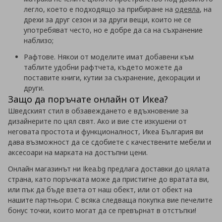
легло, което е подходящо за прибиране на
одеяла
, на
дрехи за друг сезон и за други вещи, които не се
употребяват често, но е добре да са на съхранение
наблизо;
Рафтове. Някои от моделите имат добавени към
таблите удобни рафтчета, където можете да
поставите книги, кутии за съхранение, декорации и
други.
Защо да поръчате онлайн от Икеа?
Шведският стил в обзавеждането е вдъхновение за
дизайнерите по цял свят. Ако и вие сте изкушени от
неговата простота и функционалност, Икеа България ви
дава възможност да се сдобиете с качествените мебели и
аксесоари на марката на достъпни цени.
Онлайн магазинът ни Ikea.bg предлага доставки до цялата
страна, като поръчката може да пристигне до вратата ви,
или пък да бъде взета от наш обект, или от обект на
нашите партньори. С всяка следваща покупка вие печелите
бонус точки, които могат да се превърнат в отстъпки!