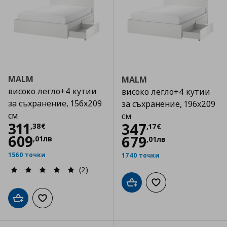
MALM
MALM
високо легло+4 кутии
високо легло+4 кутии
за съхранение, 156x209
за съхранение, 196x209
см
см
Цена
311,38 €
311
Цена
347,17 €
347
,
38
€
,
17
€
609
679
,
01
лв
,
01
лв
1560 точки
1740 точки
(2)
Добави в кошницата
Добави към списъка
Добави в кошницата
Добави към списъка с любими