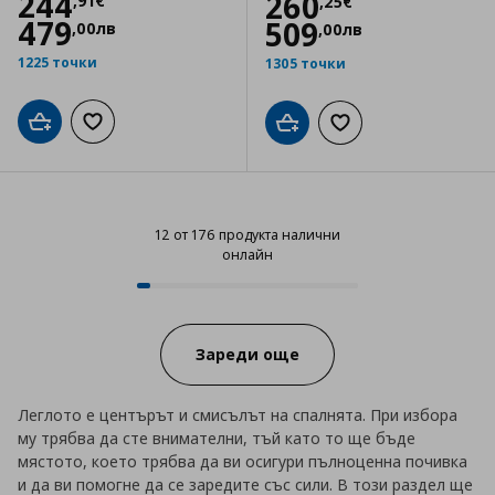
Цена
244,91 €
244
Цена
260,25 €
260
,
91
€
,
25
€
479
509
,
00
лв
,
00
лв
1225 точки
1305 точки
Добави в кошницата
Добави към списъка с любими
Добави в кошницата
Добави към списъка
12 от 176 продукта налични
онлайн
12 от 176 продукта налични онл
Progress:
Зареди още
Леглото е центърът и смисълът на спалнята. При избора
му трябва да сте внимателни, тъй като то ще бъде
мястото, което трябва да ви осигури пълноценна почивка
и да ви помогне да се заредите със сили. В този раздел ще