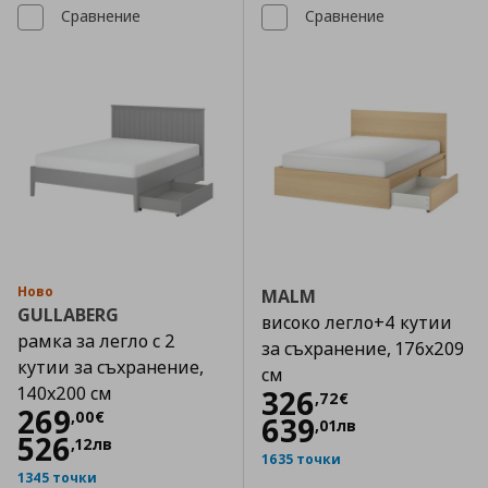
Сравнение
Сравнение
Ново
MALM
GULLABERG
високо легло+4 кутии
рамка за легло с 2
за съхранение, 176x209
кутии за съхранение,
см
140x200 см
Цена
326,72 €
326
,
72
€
Цена
269,00 €
269
,
00
€
639
,
01
лв
526
,
12
лв
1635 точки
1345 точки