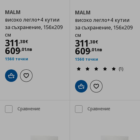
MALM
MALM
високо легло+4 кутии
високо легло+4 кутии
за съхранение, 156x209
за съхранение, 156x209
см
см
Цена
311,38 €
311
Цена
311,38 €
311
,
38
€
,
38
€
609
609
,
01
лв
,
01
лв
1560 точки
1560 точки
(1)
Добави в кошницата
Добави към списъка с любими
Добави в кошницата
Добави към списъка
Сравнение
Сравнение