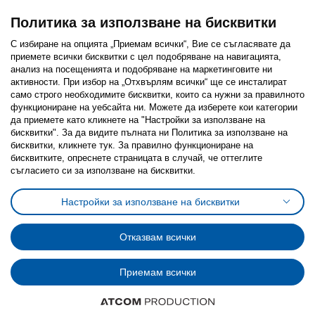
Политика за използване на бисквитки
С избиране на опцията „Приемам всички“, Вие се съгласявате да
приемете всички бисквитки с цел подобряване на навигацията,
Последвайте ни:
анализ на посещенията и подобряване на маркетинговите ни
активности. При избор на „Отхвърлям всички“ ще се инсталират
Facebook
Twitter
Youtube
Pinterest
Instagram
само строго необходимитe бисквитки, които са нужни за правилното
функциониране на уебсайта ни. Можете да изберете кои категории
да приемете като кликнете на "Настройки за използване на
бисквитки". За да видите пълната ни Политика за използване на
бисквитки, кликнете тук. За правилно функциониране на
бисквитките, опреснете страницата в случай, че оттеглите
съгласието си за използване на бисквитки.
Политика за използване на бисквитки (Cookies)
Избор на настройки за използване на бисквитки
Настройки за използване на бисквитки
Условия за ползване на ikea.bg
Обща политика за личните данни
Политика за защита на личните данни на ikea.bg
Общи условия на програма IKEA Family
Отказвам всички
Политика за защита на лични данни на програма IKEA Family
Приемам всички
© Inter-IKEA Systems B.V. 1999 - 2025