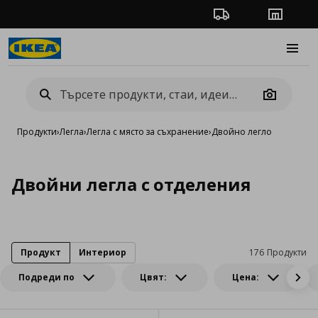
Проследяване на п
Магази
Burge
Camera
Продукти
›
Легла
›
Легла с място за съхранение
›
Двойно легло
Двойни легла с отделения
Продукт
Интериор
176 Продукти
Подреди по
Цвят:
Цена: