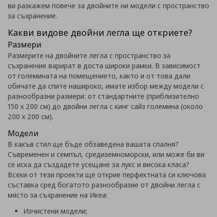
ви разкажем повече за двойните ни модели с пространство
за съхранение.
Какви видове двойни легла ще откриете?
Размери
Размерите на двойните легла с пространство за
съхранение варират в доста широки рамки. В зависимост
от големината на помещението, както и от това дали
обичате да спите нашироко, имате избор между модели с
разнообразни размери: от стандартните (приблизително
150 х 200 см) до двойни легла с кинг сайз големина (около
200 х 200 см).
Модели
В какъв стил ще бъде обзаведена вашата спалня?
Съвременен и семпъл, средиземноморски, или може би ви
се иска да създадете усещане за лукс и висока класа?
Всеки от тези проекти ще открие перфектната си ключова
съставка сред богатото разнообразие от двойни легла с
място за съхранение на Икеа:
Изчистени модели;