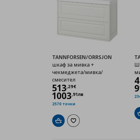
TANNFORSEN/ORRSJON
T
шкаф за мивка +
Шк
чекмеджета/мивка/
м
4
смесител
Цена
513,29 €
513
9
,
29
€
1003
,
91
лв
23
2570 точки
Добави в кошницата
Добави към списъка с любими