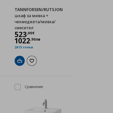
TANNFORSEN/RUTSJON
шкаф за мивка +
чекмеджета/мивка/
смесител
Цена
523,00 €
523
,
00
€
1022
,
90
лв
2615 точки
а с любими
Добави в кошницата
Добави към списъка с любими
Сравнение