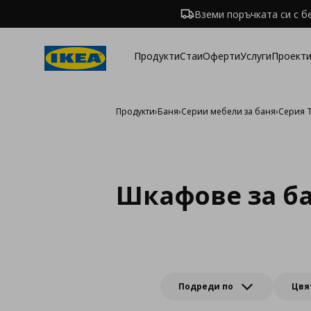
Вземи поръчката си с б
Продукти
Стаи
Оферти
Услуги
Проекти
Продукти
›
Баня
›
Серии мебели за баня
›
Серия 
Шкафове за б
Подреди по
Цвя