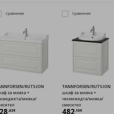
Сравнение
Сравнение
ANNFORSEN/RUTSJON
TANNFORSEN/RUTSJON
аф за мивка +
шкаф за мивка +
екмеджета/мивка/
чекмежедта/мивка/
месител
смесител
Цена
528,63 €
Цена
482,10 €
28
482
,
63
€
,
10
€