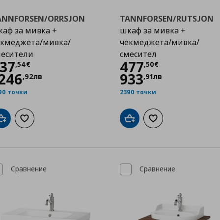
ANNFORSEN/ORRSJON
TANNFORSEN/RUTSJON
аф за мивка +
шкаф за мивка +
екмеджета/мивка/
чекмеджета/мивка/
месители
смесител
Цена
637,54 €
Цена
477,50 €
37
477
,
54
€
,
50
€
246
933
,
92
лв
,
91
лв
90 точки
2390 точки
Добави в кошницата
Добави към списъка с любими
Добави в кошницата
Добави към списък
Сравнение
Сравнение