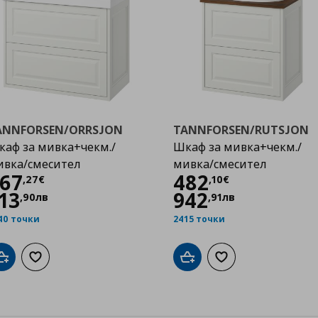
ANNFORSEN/ORRSJON
TANNFORSEN/RUTSJON
аф за мивка+чекм./
Шкаф за мивка+чекм./
ивка/смесител
мивка/смесител
Цена
467,27 €
Цена
482,10 €
67
482
,
27
€
,
10
€
13
942
,
90
лв
,
91
лв
40 точки
2415 точки
Добави в кошницата
Добави към списъка с любими
Добави в кошницата
Добави към списък