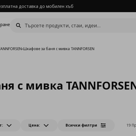
езплатна доставка до мобилен хъб
ране
TANNFORSEN
›
Шкафове за баня с мивка TANNFORSEN
аня с мивка TANNFORSE
т:
Цена:
Всички филтри
19 П