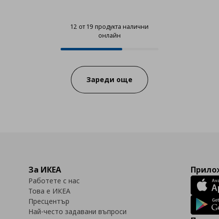
12 от 19 продукта налични
онлайн
12 от 19 продукта налични онла
Progress:
Зареди още
За ИКЕА
Прилож
Работете с нас
Това е ИКЕА
Пресцентър
Най-често задавани въпроси