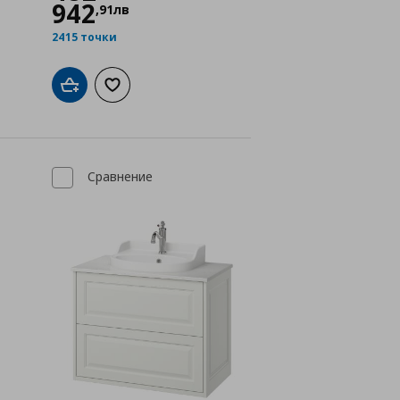
942
,
91
лв
2415 точки
а с любими
Добави в кошницата
Добави към списъка с любими
Сравнение