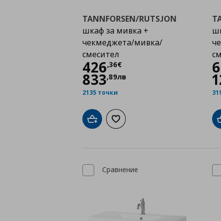
TANNFORSEN/RUTSJON
T
шкаф за мивка +
шк
чекмеджета/мивка/
ч
смесител
с
Цена
426,36 €
426
6
,
36
€
833
1
,
89
лв
2135 точки
31
Добави в кошницата
Добави към списъка с любими
Сравнение