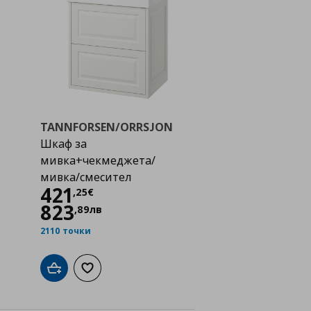
TANNFORSEN/ORRSJON
Шкаф за
мивка+чекмеджета/
мивка/смесител
Цена
421,25 €
421
,
25
€
823
,
89
лв
2110 точки
а с любими
Добави в кошницата
Добави към списъка с любими