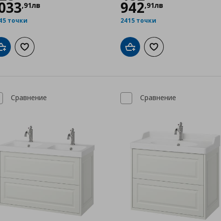
033
942
,
91
лв
,
91
лв
45 точки
2415 точки
Добави в кошницата
Добави към списъка с любими
Добави в кошницата
Добави към списък
Сравнение
Сравнение