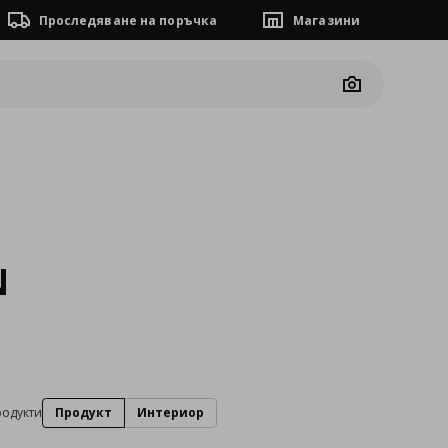
Проследяване на поръчка
Магазини
Camera
N
родукти
Продукт
Интериор