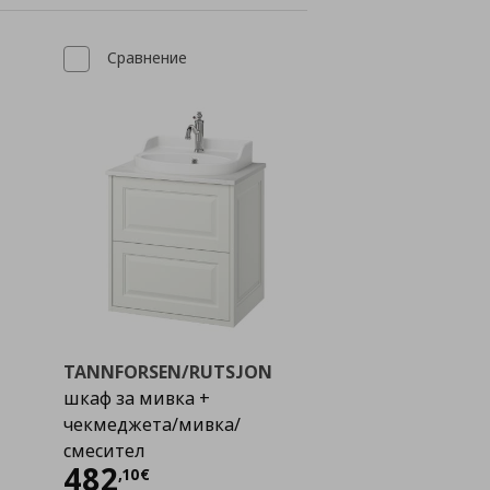
Сравнение
TANNFORSEN/RUTSJON
шкаф за мивка +
чекмеджета/мивка/
смесител
Цена
482,10 €
482
,
10
€