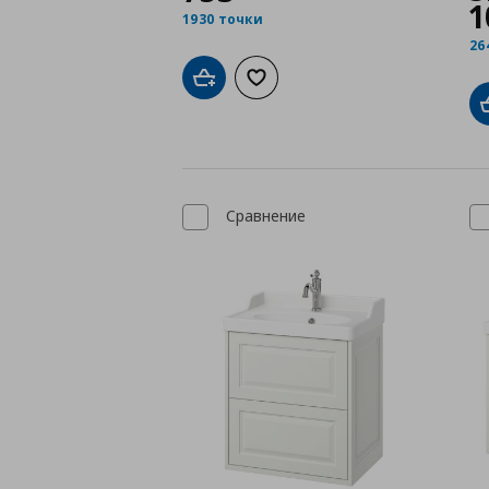
1
1930 точки
26
Добави в кошницата
Добави към списъка с любими
Сравнение