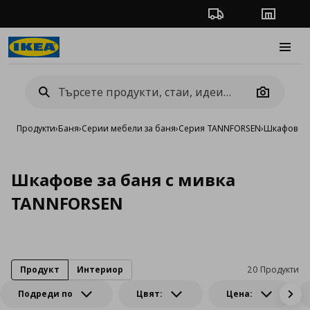
Проследяване на п
Магази
Burge
Camera
Продукти
›
Баня
›
Серии мебели за баня
›
Серия TANNFORSEN
›
Шкафове з
Шкафове за баня с мивка
TANNFORSEN
Продукт
Интериор
20 Продукти
Подреди по
Цвят:
Цена: