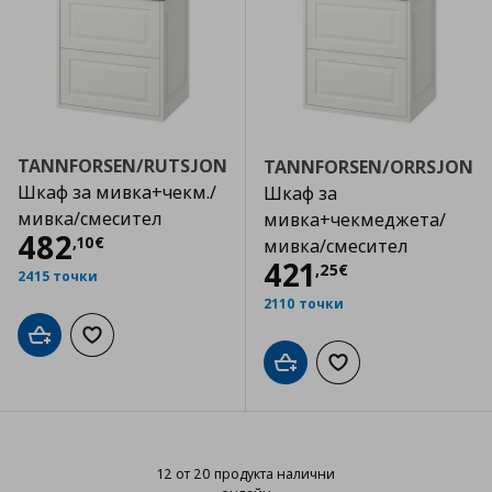
TANNFORSEN/RUTSJON
TANNFORSEN/ORRSJON
Шкаф за мивка+чекм./
Шкаф за
мивка/смесител
мивка+чекмеджета/
Цена
482,10 €
482
,
10
€
мивка/смесител
Цена
421,25 €
421
,
25
€
2415 точки
2110 точки
Добави в кошницата
Добави към списъка с любими
Добави в кошницата
Добави към списъка
12 от 20 продукта налични