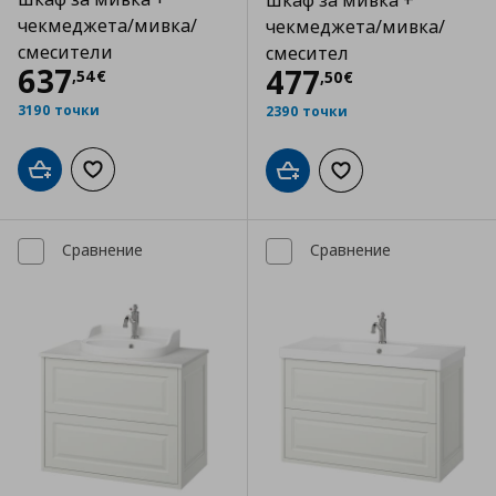
шкаф за мивка +
чекмеджета/мивка/
чекмеджета/мивка/
смесители
смесител
Цена
637,54 €
637
Цена
477,50 €
477
,
54
€
,
50
€
3190 точки
2390 точки
Добави в кошницата
Добави към списъка с любими
Добави в кошницата
Добави към списъка
Сравнение
Сравнение