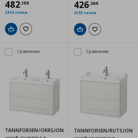
Цена
482,10 €
482
Цена
426,36 €
426
,
10
€
,
36
€
2415 точки
2135 точки
Добави в кошницата
Добави към списъка с любими
Добави в кошницата
Добави към списъка
Сравнение
Сравнение
TANNFORSEN/ORRSJON
TANNFORSEN/RUTSJON
шкаф за мивка +