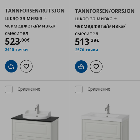
TANNFORSEN/RUTSJON
TANNFORSEN/ORRSJON
шкаф за мивка +
шкаф за мивка +
чекмеджета/мивка/
чекмеджета/мивка/
смесител
смесител
Цена
523,00 €
523
Цена
513,29 €
513
,
00
€
,
29
€
2615 точки
2570 точки
Добави в кошницата
Добави към списъка с любими
Добави в кошницата
Добави към списъка
Сравнение
Сравнение