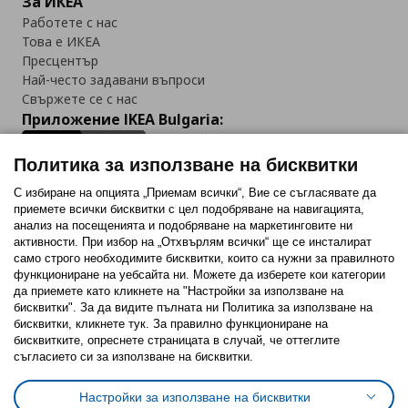
За ИКЕА
Работете с нас
Това е ИКЕА
Пресцентър
Най-често задавани въпроси
Свържете се с нас
Приложение IKEA Bulgaria:
Политика за използване на бисквитки
С избиране на опцията „Приемам всички“, Вие се съгласявате да
приемете всички бисквитки с цел подобряване на навигацията,
Последвайте ни:
анализ на посещенията и подобряване на маркетинговите ни
активности. При избор на „Отхвърлям всички“ ще се инсталират
Facebook
Twitter
Youtube
Pinterest
Instagram
само строго необходимитe бисквитки, които са нужни за правилното
функциониране на уебсайта ни. Можете да изберете кои категории
да приемете като кликнете на "Настройки за използване на
бисквитки". За да видите пълната ни Политика за използване на
бисквитки, кликнете тук. За правилно функциониране на
бисквитките, опреснете страницата в случай, че оттеглите
съгласието си за използване на бисквитки.
Политика за използване на бисквитки (Cookies)
Избор на настройки за използване на бисквитки
Настройки за използване на бисквитки
Условия за ползване на ikea.bg
Обща политика за личните данни