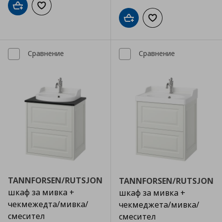
Добави в кошницата
Добави към списъка с любими
Добави в кошницата
Добави към списъка
Сравнение
Сравнение
TANNFORSEN/RUTSJON
TANNFORSEN/RUTSJON
шкаф за мивка +
шкаф за мивка +
чекмежедта/мивка/
чекмеджета/мивка/
смесител
смесител