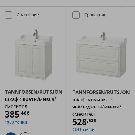
Сравнение
Сравнение
TANNFORSEN/RUTSJON
TANNFORSEN/RUTSJON
шкаф с врати/мивка/
шкаф за мивка +
смесител
чекмеджета/мивка/
Цена
385,46 €
385
,
46
€
смесител
Цена
528,63 €
528
,
63
€
1930 точки
2645 точки