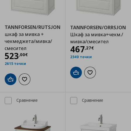
TANNFORSEN/RUTSJON
TANNFORSEN/ORRSJON
шкаф за мивка +
Шкаф за мивка+чекм./
чекмеджета/мивка/
мивка/смесител
Цена
467,27 €
467
,
27
€
смесител
Цена
523,00 €
523
,
00
€
2340 точки
2615 точки
Добави в кошницата
Добави към списъка
Добави в кошницата
Добави към списъка с любими
Сравнение
Сравнение