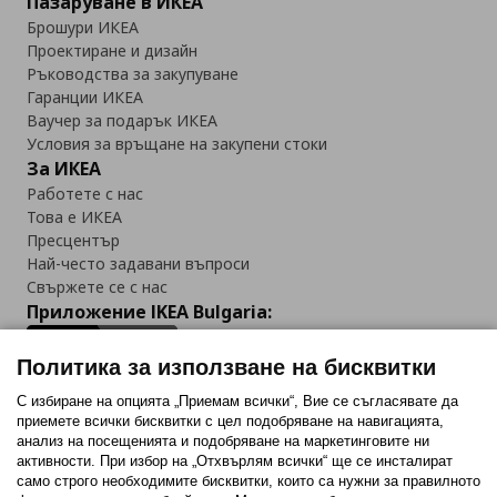
Пазаруване в ИКЕА
Брошури ИКЕА
Проектиране и дизайн
Ръководства за закупуване
Гаранции ИКЕА
Ваучер за подарък ИКЕА
Условия за връщане на закупени стоки
За ИКЕА
Работете с нас
Това е ИКЕА
Пресцентър
Най-често задавани въпроси
Свържете се с нас
Приложение IKEA Bulgaria:
Политика за използване на бисквитки
С избиране на опцията „Приемам всички“, Вие се съгласявате да
приемете всички бисквитки с цел подобряване на навигацията,
Последвайте ни:
анализ на посещенията и подобряване на маркетинговите ни
активности. При избор на „Отхвърлям всички“ ще се инсталират
Facebook
Twitter
Youtube
Pinterest
Instagram
само строго необходимитe бисквитки, които са нужни за правилното