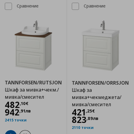
Сравнение
Сравнение
TANNFORSEN/RUTSJON
TANNFORSEN/ORRSJON
Шкаф за мивка+чекм./
Шкаф за
мивка/смесител
мивка+чекмеджета/
Цена
482,10 €
482
,
10
€
мивка/смесител
Цена
421,25 €
942
421
,
91
лв
,
25
€
823
,
89
лв
2415 точки
2110 точки