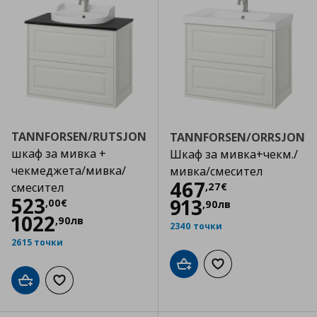
TANNFORSEN/RUTSJON
TANNFORSEN/ORRSJON
шкаф за мивка +
Шкаф за мивка+чекм./
чекмеджета/мивка/
мивка/смесител
Цена
467,27 €
467
,
27
€
смесител
Цена
523,00 €
523
913
,
00
€
,
90
лв
1022
,
90
лв
2340 точки
2615 точки
Добави в кошницата
Добави към списъка
Добави в кошницата
Добави към списъка с любими