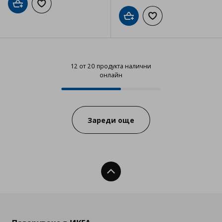
Добави в кошницата
Добави към списъка с любими
Добави в кошницата
Добави към списъка
12 от 20 продукта налични
онлайн
12 от 20 продукта налични онла
Progress:
Зареди още
Нагоре