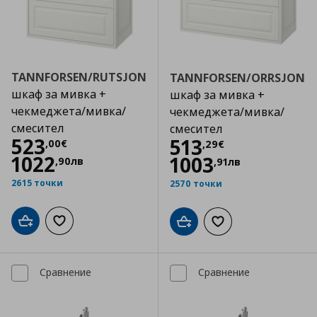
TANNFORSEN/RUTSJON
TANNFORSEN/ORRSJON
шкаф за мивка +
шкаф за мивка +
чекмеджета/мивка/
чекмеджета/мивка/
смесител
смесител
Цена
523,00 €
523
Цена
513,29 €
513
,
00
€
,
29
€
1022
1003
,
90
лв
,
91
лв
2615 точки
2570 точки
Добави в кошницата
Добави към списъка с любими
Добави в кошницата
Добави към списъка
Сравнение
Сравнение