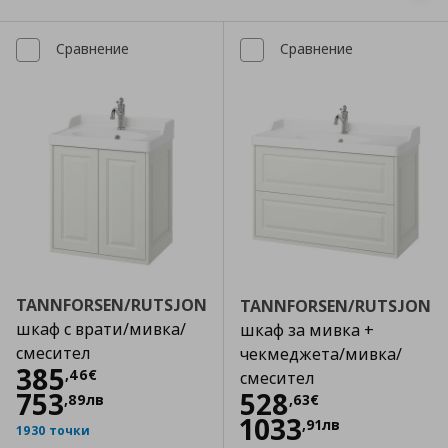
Сравнение
Сравнение
TANNFORSEN/RUTSJON
TANNFORSEN/RUTSJON
шкаф с врати/мивка/
шкаф за мивка +
смесител
чекмеджета/мивка/
Цена
385,46 €
385
,
46
€
смесител
Цена
528,63 €
753
528
,
89
лв
,
63
€
1033
,
91
лв
1930 точки