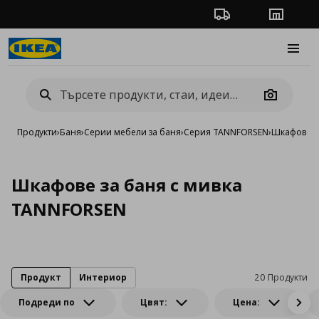
Проследяване на п
Магази
Burge
Camera
Продукти
›
Баня
›
Серии мебели за баня
›
Серия TANNFORSEN
›
Шкафове з
Шкафове за баня с мивка
TANNFORSEN
Продукт
Интериор
20 Продукти
Подреди по
Цвят:
Цена: