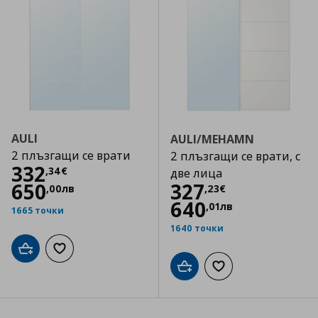
AULI
AULI/MEHAMN
2 плъзгащи се врати
2 плъзгащи се врати, с
Цена
332,34 €
332
,
34
€
две лица
Цена
327,23 €
650
327
,
00
лв
,
23
€
640
,
01
лв
1665 точки
1640 точки
Добави в кошницата
Добави към списъка с любими
Добави в кошницата
Добави към списъка