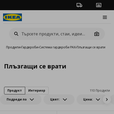
Проследяване на п
Магази
Burge
Camera
Продукти
›
Гардероби
›
Система гардероби PAX
›
Плъзгащи се врати
Плъзгащи се врати
Продукт
Интериор
110 Продукти
Подреди по
Цвят:
Цена: