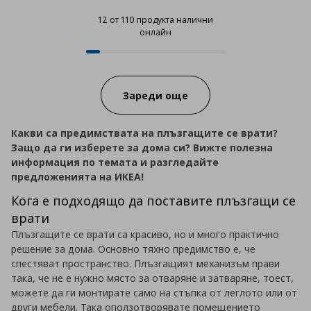
12 от 110 продукта налични
онлайн
12 от 110 продукта налични онл
Progress:
Зареди още
Какви са предимствата на плъзгащите се врати?
Защо да ги изберете за дома си? Вижте полезна
информация по темата и разгледайте
предложенията на ИКЕА!
Кога е подходящо да поставите плъзгащи се
врати
Плъзгащите се врати са красиво, но и много практично
решение за дома. Основно тяхно предимство е, че
спестяват пространство. Плъзгащият механизъм прави
така, че не е нужно място за отваряне и затваряне, тоест,
можете да ги монтирате само на стъпка от леглото или от
други мебели. Така оползотворявате помещението