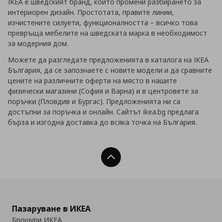
IKEA е шведският бранд, който промени разбирането за
интериорен дизайн. Простотата, правите линии,
изчистените силуети, функционалността – всичко това
превръща мебелите на шведската марка в необходимост
за модерния дом.
Можете да разгледате предложенията в каталога на IKEA
България, да се запознаете с новите модели и да сравните
цените на различните оферти на място в нашите
физически магазини (София и Варна) и в центровете за
поръчки (Пловдив и Бургас). Предложенията ни са
достъпни за поръчка и онлайн. Сайтът ikea.bg предлага
бърза и изгодна доставка до всяка точка на България.
Нагоре
Пазаруване в ИКЕА
Брошури ИКЕА