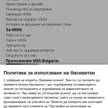
Проектиране и дизайн
Ръководства за закупуване
Гаранции ИКЕА
Ваучер за подарък ИКЕА
Условия за връщане на закупени стоки
За ИКЕА
Работете с нас
Това е ИКЕА
Пресцентър
Най-често задавани въпроси
Свържете се с нас
Приложение IKEA Bulgaria:
Политика за използване на бисквитки
С избиране на опцията „Приемам всички“, Вие се съгласявате да
приемете всички бисквитки с цел подобряване на навигацията,
Последвайте ни:
анализ на посещенията и подобряване на маркетинговите ни
активности. При избор на „Отхвърлям всички“ ще се инсталират
Facebook
Twitter
Youtube
Pinterest
Instagram
само строго необходимитe бисквитки, които са нужни за правилното
функциониране на уебсайта ни. Можете да изберете кои категории
да приемете като кликнете на "Настройки за използване на