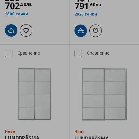
702
791
,
50
лв
,
60
лв
1800 точки
2025 точки
Добави в кошницата
Добави към списъка с любими
Добави в кошницата
Добави към списъка
Сравнение
Сравнение
Ново
Ново
LUNDBRÄSMA
LUNDBRÄSMA