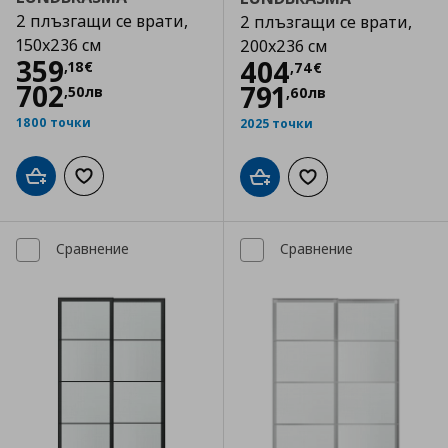
2 плъзгащи се врати,
2 плъзгащи се врати,
150x236 см
200x236 см
Цена
359,18 €
359
Цена
404,74 €
404
,
18
€
,
74
€
702
791
,
50
лв
,
60
лв
1800 точки
2025 точки
Добави в кошницата
Добави към списъка с любими
Добави в кошницата
Добави към списъка
Сравнение
Сравнение