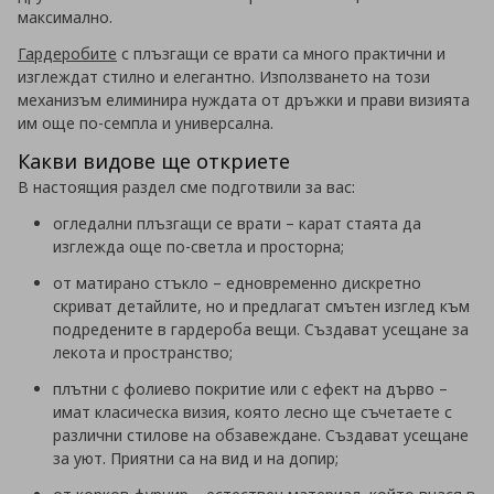
максимално.
Гардеробите
с плъзгащи се врати са много практични и
изглеждат стилно и елегантно. Използването на този
механизъм елиминира нуждата от дръжки и прави визията
им още по-семпла и универсална.
Какви видове ще откриете
В настоящия раздел сме подготвили за вас:
огледални плъзгащи се врати – карат стаята да
изглежда още по-светла и просторна;
от матирано стъкло – едновременно дискретно
скриват детайлите, но и предлагат смътен изглед към
подредените в гардероба вещи. Създават усещане за
лекота и пространство;
плътни с фолиево покритие или с ефект на дърво –
имат класическа визия, която лесно ще съчетаете с
различни стилове на обзавеждане. Създават усещане
за уют. Приятни са на вид и на допир;