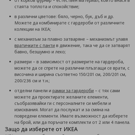
от корков фурнир – естествен материал, който внася в
стаята топлота и спокойствие;
в различни цветове: бяло, черно, бук, дъб и др.
Можете да комбинирате с гардероби от различните
колекции на IKEA;
с механизъм за плавно затваряне – механизмът улавя
вратичките с панти
в движение, така че да се затварят
бавно, безшумно и леко;
размери – в зависимост от размерите на гардероба,
можете да се спрете на различни плъзгащи се врати, с
височина и ширина съответно 150/201 см, 200/201 см,
200/236 см и т.н.;
отделни панели и
рамки за гардероби
– с тях сами
можете да проектирате желаните елементи,
съобразявайки ги с персоналните си мебели и
изисквания. Могат да послужат и за смяна на
повредени елементи. Имате възможност да изберете
на брой, или да поръчате комплекти от 2 или 4 панела.
Защо да изберете от ИКЕА