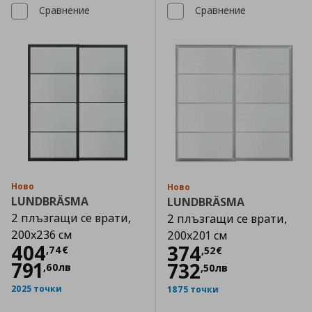
Сравнение
Сравнение
Ново
Ново
LUNDBRÄSMA
LUNDBRÄSMA
2 плъзгащи се врати,
2 плъзгащи се врати,
200x236 см
200x201 см
Цена
404,74 €
404
Цена
374,52 €
374
,
74
€
,
52
€
791
732
,
60
лв
,
50
лв
2025 точки
1875 точки