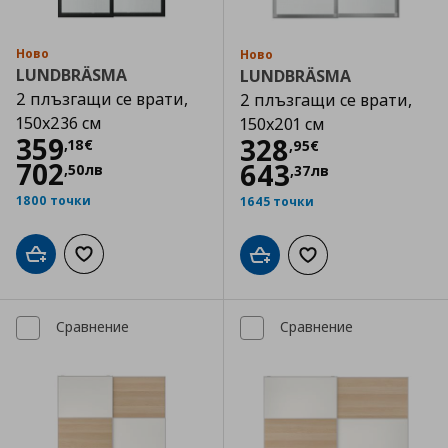
Ново
Ново
LUNDBRÄSMA
LUNDBRÄSMA
2 плъзгащи се врати,
2 плъзгащи се врати,
150x236 см
150x201 см
Цена
359,18 €
359
Цена
328,95 €
328
,
18
€
,
95
€
702
643
,
50
лв
,
37
лв
1800 точки
1645 точки
Добави в кошницата
Добави към списъка с любими
Добави в кошницата
Добави към списъка
Сравнение
Сравнение