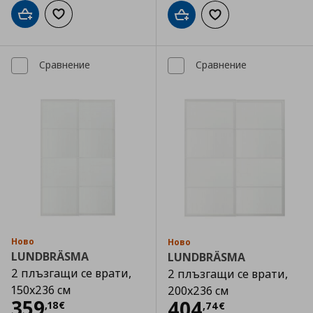
Добави в кошницата
Добави към списъка с любими
Добави в кошницата
Добави към списъка
Сравнение
Сравнение
Ново
Ново
LUNDBRÄSMA
LUNDBRÄSMA
2 плъзгащи се врати,
2 плъзгащи се врати,
150x236 см
200x236 см
Цена
359,18 €
359
Цена
404,74 €
404
,
18
€
,
74
€