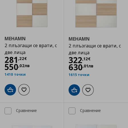
MEHAMN
MEHAMN
2 плъзгащи се врати, с
2 плъзгащи се врати, с
две лица
две лица
Цена
281,22 €
281
Цена
322,12 €
322
,
22
€
,
12
€
550
630
,
02
лв
,
01
лв
1410 точки
1615 точки
Добави в кошницата
Добави към списъка с любими
Добави в кошницата
Добави към списъка
Сравнение
Сравнение