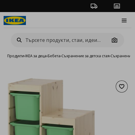
Проследяване на п
Магази
Burge
Camera
Продукти
›
IKEA за деца
›
Бебета
›
Съхранение за детска стая
›
Съхранение 
Добав