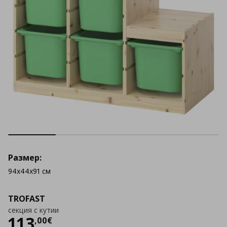
Размер:
94x44x91 см
TROFAST
секция с кутии
Цена
113,00 €
113
,
00
€