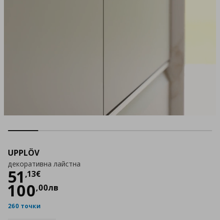
UPPLÖV
декоративна лайстна
Цена
51,13 €
51
,
13
€
100
,
00
лв
260 точки