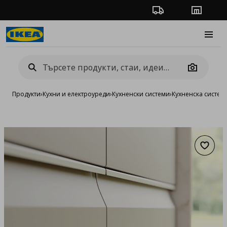
Проследяване на п
Магази
Burge
Camera
Продукти
›
Кухни и електроуреди
›
Кухненски системи
›
Кухненска систе
Добав