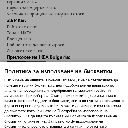
Гаранции ИКЕА
Ваучер за подарък ИКЕА
Условия за връщане на закупени стоки
За ИКЕА
Работете с нас
Това е ИКЕА
Пресцентър
Най-често задавани въпроси
Свържете се с нас
Приложение IKEA Bulgaria:
Политика за използване на бисквитки
С избиране на опцията „Приемам всички“, Вие се съгласявате да
приемете всички бисквитки с цел подобряване на навигацията,
Последвайте ни:
анализ на посещенията и подобряване на маркетинговите ни
активности. При избор на „Отхвърлям всички“ ще се инсталират
Facebook
Twitter
Youtube
Pinterest
Instagram
само строго необходимитe бисквитки, които са нужни за правилното
функциониране на уебсайта ни. Можете да изберете кои категории
да приемете като кликнете на "Настройки за използване на
бисквитки". За да видите пълната ни Политика за използване на
бисквитки, кликнете тук. За правилно функциониране на
бисквитките, опреснете страницата в случай, че оттеглите