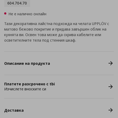
604.704.70
Не е налично онлайн
Тази декоративна лайстна подхожда на челата UPPLÖV с
матово бежово покритие и придава завършен облик на
кухнята ви. Освен това може да скрива кабелите или
осветителните тела под стенния шкаф.
Описание на продукта
Платете разсрочено с tbi
Изчислете вноските си
Доставка