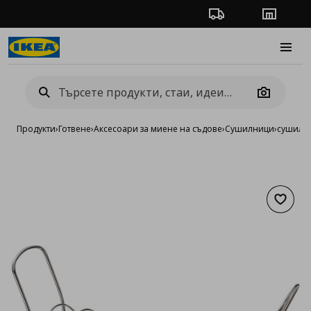
Проследяване на п
Магази
Burge
Camera
Продукти
›
Готвене
›
Аксесоари за миене на съдове
›
Сушилници
›
сушилни
Добав