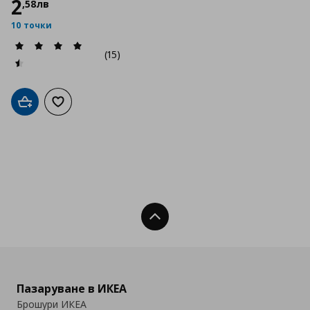
2
,
58
лв
10 точки
(15)
Добави в кошницата
Добави към списъка с любими
Нагоре
Пазаруване в ИКЕА
Брошури ИКЕА