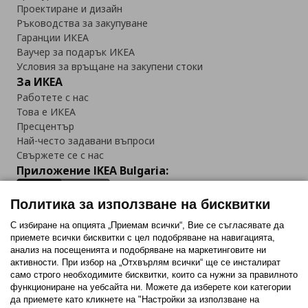
Проектиране и дизайн
Ръководства за закупуване
Гаранции ИКЕА
Ваучер за подарък ИКЕА
Условия за връщане на закупени стоки
За ИКЕА
Работете с нас
Това е ИКЕА
Пресцентър
Най-често задавани въпроси
Свържете се с нас
Приложение IKEA Bulgaria:
Политика за използване на бисквитки
С избиране на опцията „Приемам всички“, Вие се съгласявате да
приемете всички бисквитки с цел подобряване на навигацията,
Последвайте ни:
анализ на посещенията и подобряване на маркетинговите ни
активности. При избор на „Отхвърлям всички“ ще се инсталират
Facebook
Twitter
Youtube
Pinterest
Instagram
само строго необходимитe бисквитки, които са нужни за правилното
функциониране на уебсайта ни. Можете да изберете кои категории
да приемете като кликнете на "Настройки за използване на