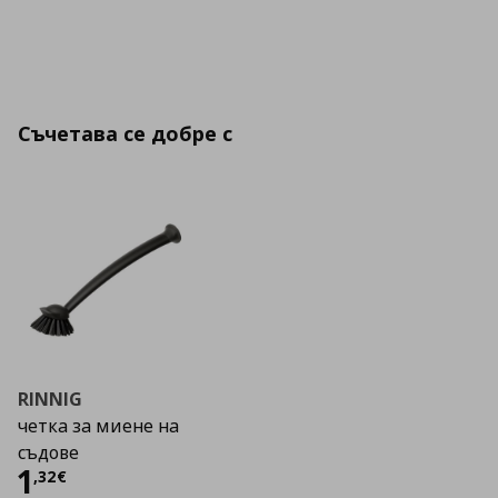
Съчетава се добре с
RINNIG
четка за миене на
съдове
Цена
1,32 €
1
,
32
€