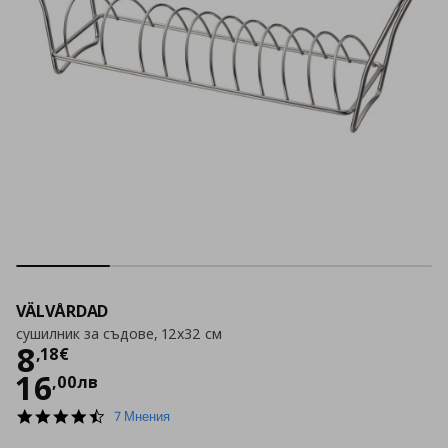
VÄLVÅRDAD
сушилник за съдове, 12x32 см
Цена
8,18 €
8
,
18
€
16
,
00
лв
4.6
7 Мнения
star