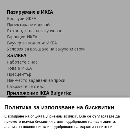
Пазаруване в ИКЕА
Брошури ИКЕА
Проектиране и дизайн
Ръководства за закупуване
Гаранции ИКЕА
Ваучер за подарък ИКЕА
Условия за връщане на закупени стоки
За ИКЕА
Работете с нас
Това е ИКЕА
Пресцентър
Най-често задавани въпроси
Свържете се с нас
Приложение IKEA Bulgaria:
Политика за използване на бисквитки
С избиране на опцията „Приемам всички“, Вие се съгласявате да
приемете всички бисквитки с цел подобряване на навигацията,
Последвайте ни:
анализ на посещенията и подобряване на маркетинговите ни