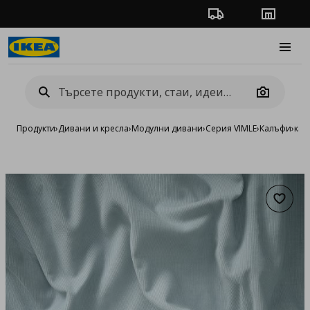
Проследяване на п
Магази
Burge
Camera
Продукти
›
Дивани и кресла
›
Модулни дивани
›
Серия VIMLE
›
Калъфи
›
кал
Добав