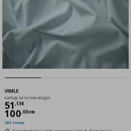
VIMLE
калъф за ъглов модул
Цена
51,13 €
51
,
13
€
100
,
00
лв
260 точки
Този продукт е допълнителен калъф. Рамката се