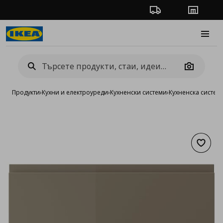
Проследяване на п
Магази
Burge
Camera
Продукти
›
Кухни и електроуреди
›
Кухненски системи
›
Кухненска систе
Добав