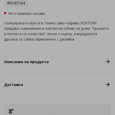
805.817.64
Не е налично онлайн
Гланцираната врата в тъмно сиво-кафяво VOXTORP
придава съвременен и елегантен облик на дома. Пръските
и петната се почистват лесно с кърпа, а вградената
дръжка се слива хармонично с дизайна.
Описание на продукта
Доставка