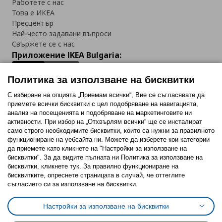
Работете с нас
Това е ИКЕА
Пресцентър
Най-често задавани въпроси
Свържете се с нас
Приложение IKEA Bulgaria:
Политика за използване на бисквитки
С избиране на опцията „Приемам всички“, Вие се съгласявате да
приемете всички бисквитки с цел подобряване на навигацията,
Последвайте ни:
анализ на посещенията и подобряване на маркетинговите ни
активности. При избор на „Отхвърлям всички“ ще се инсталират
Facebook
Twitter
Youtube
Pinterest
Instagram
само строго необходимитe бисквитки, които са нужни за правилното
функциониране на уебсайта ни. Можете да изберете кои категории
да приемете като кликнете на "Настройки за използване на
бисквитки". За да видите пълната ни Политика за използване на
бисквитки, кликнете тук. За правилно функциониране на
бисквитките, опреснете страницата в случай, че оттеглите
съгласието си за използване на бисквитки.
Политика за използване на бисквитки (Cookies)
Избор на настройки за използване на бисквитки
Настройки за използване на бисквитки
Условия за ползване на ikea.bg
Обща политика за личните данни
Политика за защита на личните данни на ikea.bg