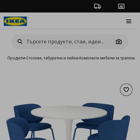
Проследяване на п
Магази
Burge
Camera
Продукти
›
Столове, табуретки и пейки
›
Комплекти мебели за трапезари
Добав