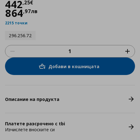
Цена
442,25 €
442
,
25
€
864
,
97
лв
2215 точки
296.256.72
Добави в кошницата
Описание на продукта
Платете разсрочено с tbi
Изчислете вноските си