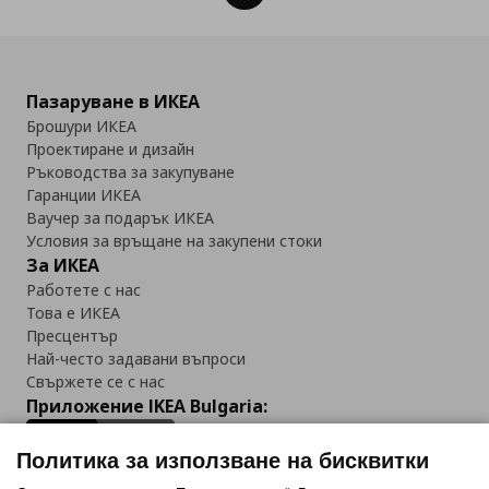
Пазаруване в ИКЕА
Брошури ИКЕА
Проектиране и дизайн
Ръководства за закупуване
Гаранции ИКЕА
Ваучер за подарък ИКЕА
Условия за връщане на закупени стоки
За ИКЕА
Работете с нас
Това е ИКЕА
Пресцентър
Най-често задавани въпроси
Свържете се с нас
Приложение IKEA Bulgaria:
Политика за използване на бисквитки