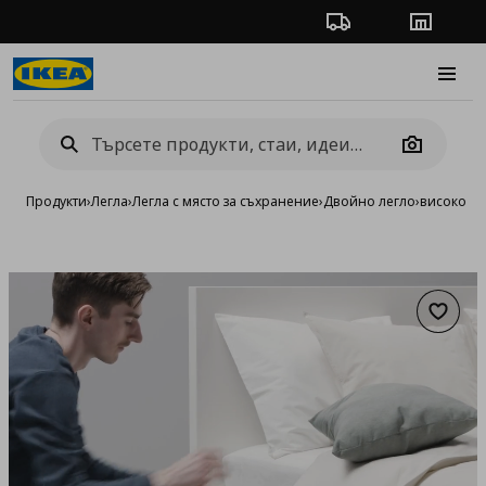
Проследяване на п
Магази
Burge
Camera
Продукти
›
Легла
›
Легла с място за съхранение
›
Двойно легло
›
високо ле
Добав