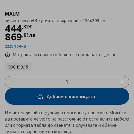
MALM
високо легло+4 кутии за съхранение, 156x209 см
Цена
444,32 €
444
,
32
€
869
,
01
лв
2225 точки
Матракът и спалното бельо се продават отделно.
990.199.15
Добави в кошницата
Изчистен дизайн с фурнир от масивна дървесина. Можете
да поставите леглото на разстояние от останалите мебели
или с горната табла до стената. Получавате и обемни
кутии за съхранение на колелца.