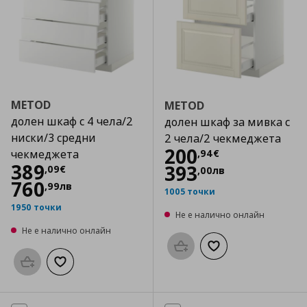
METOD
METOD
долен шкаф с 4 чела/2
долен шкаф за мивка с
ниски/3 средни
2 чела/2 чекмеджета
Цена
200,94 €
200
,
94
€
чекмеджета
Цена
389,09 €
389
393
,
09
€
,
00
лв
760
,
99
лв
1005 точки
1950 точки
Не е налично онлайн
Не е налично онлайн
Προσθήκη στο καλάθι
Добави към списък
Προσθήκη στο καλάθι
Добави към списъка с любими