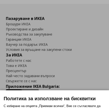
Пазаруване в ИКЕА
Брошури ИКЕА
Проектиране и дизайн
Ръководства за закупуване
Гаранции ИКЕА
Ваучер за подарък ИКЕА
Условия за връщане на закупени стоки
За ИКЕА
Работете с нас
Това е ИКЕА
Пресцентър
Най-често задавани въпроси
Свържете се с нас
Приложение IKEA Bulgaria:
Политика за използване на бисквитки
С избиране на опцията „Приемам всички“, Вие се съгласявате да