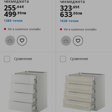
чекмеджета
чекмеджета
Цена
255,64 €
255
Цена
323,65 €
323
,
64
€
,
65
€
499
633
,
99
лв
,
00
лв
1280 точки
1620 точки
Не е налично онлайн
Не е налично онлайн
Προσθήκη στο καλάθι
Добави към списъка с любими
Προσθήκη στο καλάθι
Добави към списък
Сравнение
Сравнение