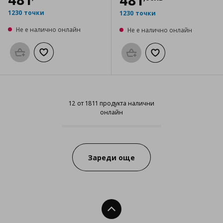
481
1230 точки
1230 точки
Не е налично онлайн
Не е налично онлайн
Προσθήκη στο καλάθι
Добави към списъка с любими
Προσθήκη στο καλάθι
Добави към списък
12 от 1811 продукта налични
онлайн
12 от 1811 продукта налични онл
Progress:
Зареди още
Нагоре