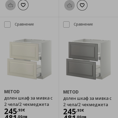
Προσθήκη στο καλάθι
Добави към списъка с любими
Προσθήκη στο καλάθι
Добави към списък
Сравнение
Сравнение
METOD
METOD
долен шкаф за мивка с
долен шкаф за мивка с
2 чела/2 чекмеджета
2 чела/2 чекмеджета
Цена
245,93 €
245
Цена
245,93 €
245
,
93
€
,
93
€
481
,
00
лв
,
00
лв