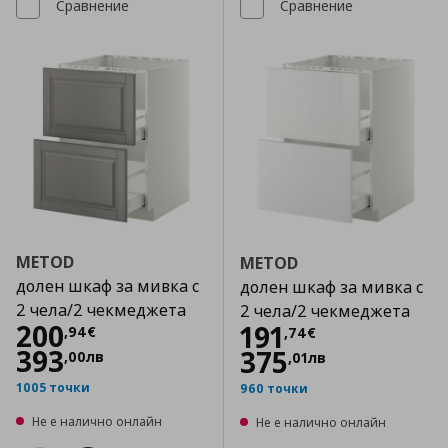
Сравнение
Сравнение
METOD
METOD
долен шкаф за мивка с
долен шкаф за мивка с
2 чела/2 чекмеджета
2 чела/2 чекмеджета
Цена
200,94 €
200
Цена
191,74 €
191
,
94
€
,
74
€
393
375
,
00
лв
,
01
лв
1005 точки
960 точки
Не е налично онлайн
Не е налично онлайн