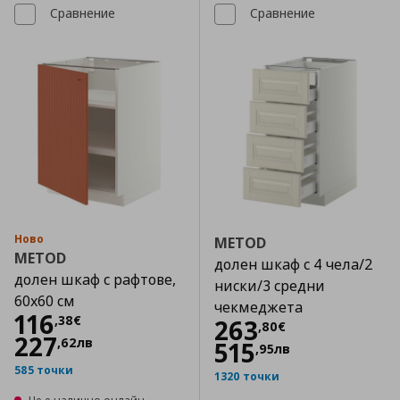
Сравнение
Сравнение
Ново
METOD
METOD
долен шкаф с 4 чела/2
долен шкаф с рафтове,
ниски/3 средни
60x60 см
чекмеджета
Цена
116,38 €
116
,
38
€
Цена
263,80 €
263
,
80
€
227
,
62
лв
515
,
95
лв
585 точки
1320 точки