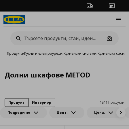
Проследяване на п
Магази
Burge
Camera
Продукти
›
Кухни и електроуреди
›
Кухненски системи
›
Кухненска систе
Долни шкафове METOD
Продукт
Интериор
1811 Продукти
Подреди по
Цвят:
Цена: