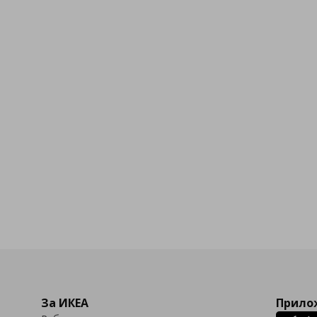
За ИКЕА
Прилож