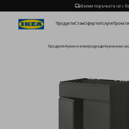
Вземи поръчката си с б
Продукти
Стаи
Оферти
Услуги
Проекти
Продукти
›
Кухни и електроуреди
›
Кухненски си