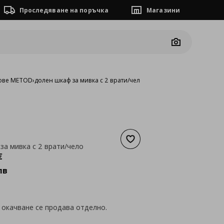
Проследяване на поръчка
Магазини
Camera
ове METOD
›
долен шкаф за мивка с 2 врати/чело
Добави към списъка с люб
за мивка с 2 врати/чело
а
184,06 €
€
лв
 окачване се продава отделно.