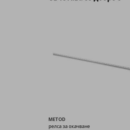
METOD
релса за окачване