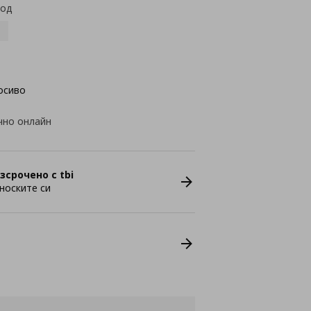
код
осиво
чно онлайн
зсрочено с tbi
носките си