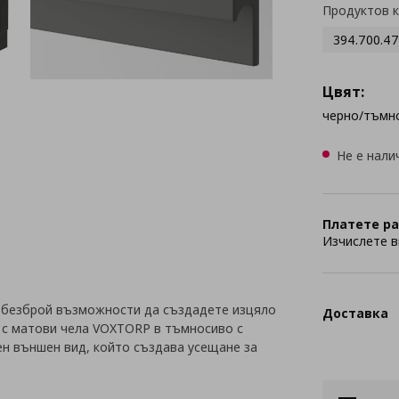
Продуктов 
394.700.47
Цвят:
черно/тъмн
Не е нали
Платете ра
Изчислете в
 безброй възможности да създадете изцяло
Доставка
я с матови чела VOXTORP в тъмносиво с
н външен вид, който създава усещане за