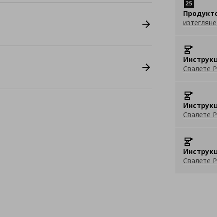
Продукт
изтегляне
Инструкц
Свалете P
Инструкц
Свалете P
Инструкц
Свалете P