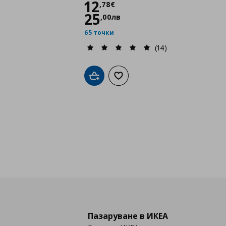
Цена
12,78 €
12
,
78
€
25
,
00
лв
65 точки
(14)
Добави в кошницата
Добави към списъка с любими
Пазаруване в ИКЕА