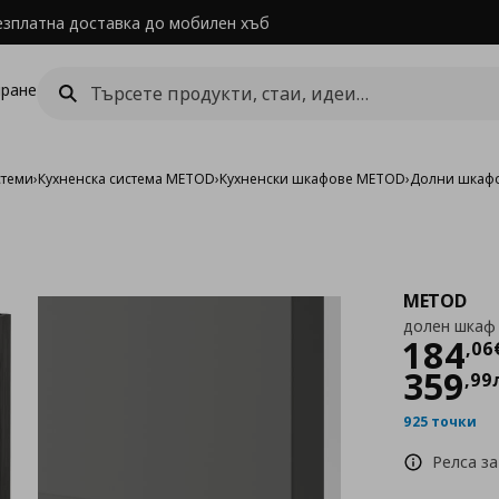
езплатна доставка до мобилен хъб
ране
стеми
›
Кухненска система METOD
›
Кухненски шкафове METOD
›
Долни шкаф
METOD
долен шкаф 
Цен
184
,
06
359
,
99
925 точки
Релса за