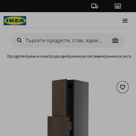
Проследяване на п
Магази
Burge
Camera
Продукти
›
Кухни и електроуреди
›
Кухненски системи
›
Кухненска систе
Добав