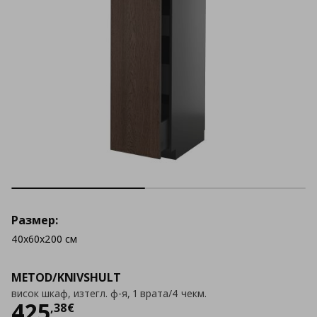
Размер:
40x60x200 см
METOD/KNIVSHULT
висок шкаф, изтегл. ф-я, 1 врата/4 чекм.
Цена
425,38 €
425
,
38
€