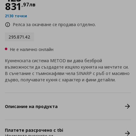
831
,
97
лв
2130 точки
Релса за окачване се продава отделно.
295.871.42
Не е налично онлайн
Кухненската система METOD ви дава безброй
възможности да създадете изцяло кухнята на мечтите си.
В съчетание с тъмнокафяви чела SINARP с ръб от масивно
дърво, получавате кухня с характер и фини детайли.
Описание на продукта
Платете разсрочено с tbi
Изчислете вноските си