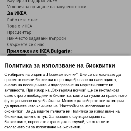
Ваучер за подарък ИКЕА
Условия за връщане на закупени стоки
За ИКЕА
Работете с нас
Това е ИКЕА
Пресцентър
Най-често задавани въпроси
Свържете се с нас
Приложение IKEA Bulgaria:
Политика за използване на бисквитки
С избиране на опцията „Приемам всички“, Вие се съгласявате да
приемете всички бисквитки с цел подобряване на навигацията,
Последвайте ни:
анализ на посещенията и подобряване на маркетинговите ни
активности. При избор на „Отхвърлям всички“ ще се инсталират
Facebook
Twitter
Youtube
Pinterest
Instagram
само строго необходимитe бисквитки, които са нужни за правилното
функциониране на уебсайта ни. Можете да изберете кои категории
да приемете като кликнете на "Настройки за използване на
бисквитки". За да видите пълната ни Политика за използване на
бисквитки, кликнете тук. За правилно функциониране на
бисквитките, опреснете страницата в случай, че оттеглите
съгласието си за използване на бисквитки.
Политика за използване на бисквитки (Cookies)