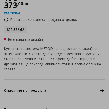
373
,
00
лв
955 точки
Релса за окачване се продава отделно.
895.382.62
Не е налично онлайн
Кухненската система METOD ви предоставя безкрайни
възможности, с които да създадете мечтаната кухня. В
съчетание с чела VOXTTORP с ефект дъб и с вградени
дръжки, тя ще придаде минималистичен, топъл облик на
стаята.
Описание на продукта