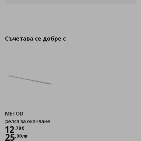
Съчетава се добре с
METOD
релса за окачване
Цена
12,78 €
12
,
78
€
25
,
00
лв