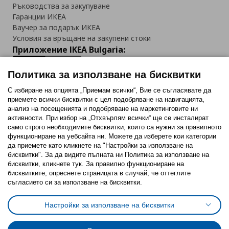
Ръководства за закупуване
Гаранции ИКЕА
Ваучер за подарък ИКЕА
Условия за връщане на закупени стоки
Приложение IKEA Bulgaria:
Политика за използване на бисквитки
С избиране на опцията „Приемам всички“, Вие се съгласявате да
приемете всички бисквитки с цел подобряване на навигацията,
Последвайте ни:
анализ на посещенията и подобряване на маркетинговите ни
активности. При избор на „Отхвърлям всички“ ще се инсталират
Facebook
Twitter
Youtube
Pinterest
Instagram
само строго необходимитe бисквитки, които са нужни за правилното
функциониране на уебсайта ни. Можете да изберете кои категории
да приемете като кликнете на "Настройки за използване на
бисквитки". За да видите пълната ни Политика за използване на
бисквитки, кликнете тук. За правилно функциониране на
бисквитките, опреснете страницата в случай, че оттеглите
съгласието си за използване на бисквитки.
Политика за използване на бисквитки (Cookies)
Избор на настройки за използване на бисквитки
Настройки за използване на бисквитки
Условия за ползване на ikea.bg
Обща политика за личните данни
Политика за защита на личните данни на ikea.bg
Общи условия на програма IKEA Family