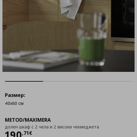
Размер:
40x60 см
METOD/MAXIMERA
долен шкаф с 2 чела и 2 високи чекмеджета
Цена
190,71 €
190
,
71
€