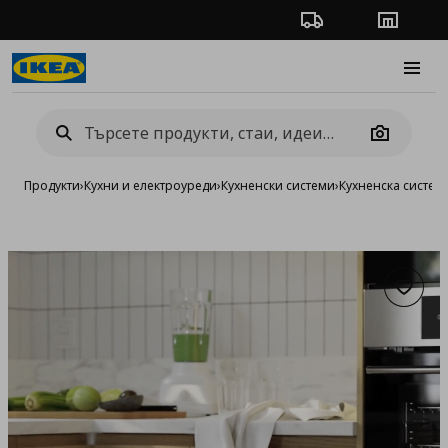
Проследяване на п
Магази
Burge
Camera
Продукти
›
Кухни и електроуреди
›
Кухненски системи
›
Кухненска систе
Добав