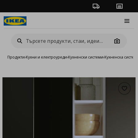
Проследяване на п
Магази
Burge
Camera
Продукти
›
Кухни и електроуреди
›
Кухненски системи
›
Кухненска систе
Добав