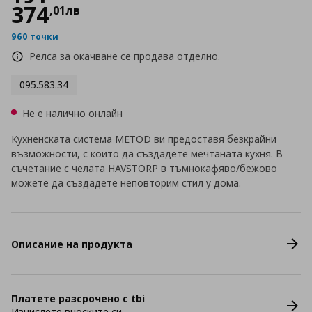
374
,
01
лв
960 точки
Релса за окачване се продава отделно.
095.583.34
Не е налично онлайн
Кухненската система METOD ви предоставя безкрайни
възможности, с които да създадете мечтаната кухня. В
съчетание с челата HAVSTORP в тъмнокафяво/бежово
можете да създадете неповторим стил у дома.
Описание на продукта
Платете разсрочено с tbi
Изчислете вноските си