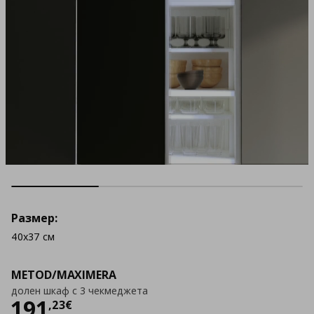
Размер:
40x37 см
METOD/MAXIMERA
долен шкаф с 3 чекмеджета
Цена
191,23 €
191
,
23
€