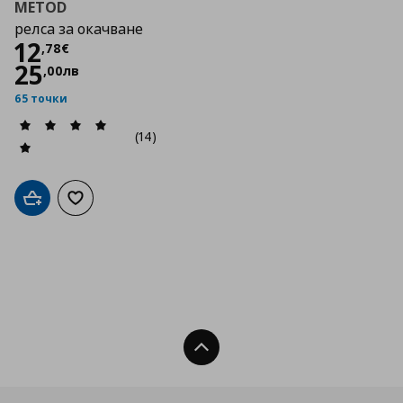
METOD
релса за окачване
Цена
12,78 €
12
,
78
€
25
,
00
лв
65 точки
(14)
Добави в кошницата
Добави към списъка с любими
Нагоре