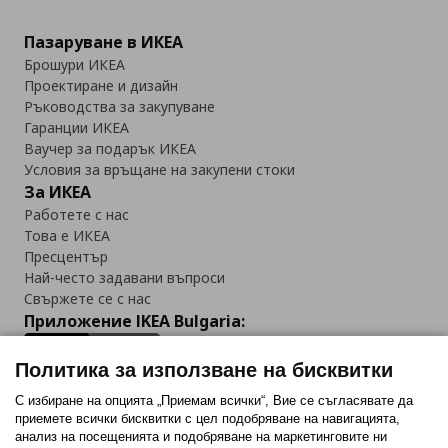
Пазаруване в ИКЕА
Брошури ИКЕА
Проектиране и дизайн
Ръководства за закупуване
Гаранции ИКЕА
Ваучер за подарък ИКЕА
Условия за връщане на закупени стоки
За ИКЕА
Работете с нас
Това е ИКЕА
Пресцентър
Най-често задавани въпроси
Свържете се с нас
Приложение IKEA Bulgaria:
Политика за използване на бисквитки
С избиране на опцията „Приемам всички“, Вие се съгласявате да
приемете всички бисквитки с цел подобряване на навигацията,
Последвайте ни:
анализ на посещенията и подобряване на маркетинговите ни