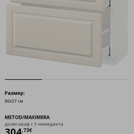
Размер:
80x37 см
METOD/MAXIMERA
долен шкаф с 3 чекмеджета
Цена
304,73 €
304
,
73
€