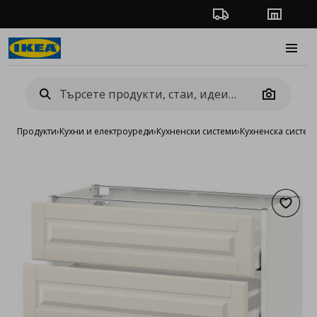
Проследяване на п
Магази
Burge
Camera
Продукти
›
Кухни и електроуреди
›
Кухненски системи
›
Кухненска систе
Добав