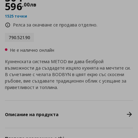
596
,
00
лв
1525 точки
Релса за окачване се продава отделно.
790.521.90
Не е налично онлайн
Кухненската система METOD ви дава безброй
възможности да създадете изцяло кухнята на мечтите си.
В съчетание с челата BODBYN в цвят екрю със скосени
ръбове, вие създавате традиционен облик с усещане за
приветливост и топлина.
Описание на продукта