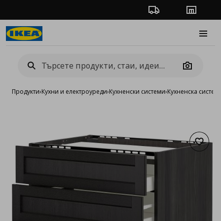
Проследяване на п
Магази
Burge
Camera
Продукти
›
Кухни и електроуреди
›
Кухненски системи
›
Кухненска систе
Добав