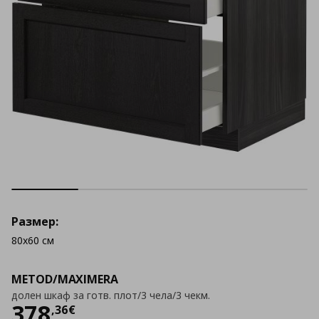
Размер:
80x60 см
METOD/MAXIMERA
долен шкаф за готв. плот/3 чела/3 чекм.
Цена
378,36 €
378
,
36
€