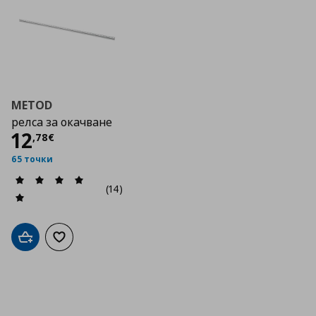
METOD
релса за окачване
Цена
12,78 €
12
,
78
€
65 точки
(14)
Добави в кошницата
Добави към списъка с любими