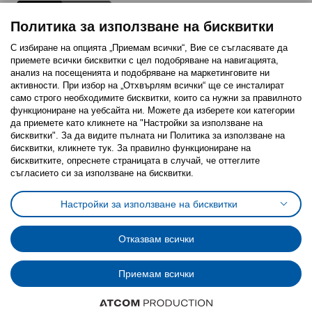
Политика за използване на бисквитки
С избиране на опцията „Приемам всички“, Вие се съгласявате да
приемете всички бисквитки с цел подобряване на навигацията,
Последвайте ни:
анализ на посещенията и подобряване на маркетинговите ни
активности. При избор на „Отхвърлям всички“ ще се инсталират
Facebook
Twitter
Youtube
Pinterest
Instagram
само строго необходимитe бисквитки, които са нужни за правилното
функциониране на уебсайта ни. Можете да изберете кои категории
да приемете като кликнете на "Настройки за използване на
бисквитки". За да видите пълната ни Политика за използване на
бисквитки, кликнете тук. За правилно функциониране на
бисквитките, опреснете страницата в случай, че оттеглите
съгласието си за използване на бисквитки.
Политика за използване на бисквитки (Cookies)
Избор на настройки за използване на бисквитки
Настройки за използване на бисквитки
Условия за ползване на ikea.bg
Обща политика за личните данни
Политика за защита на личните данни на ikea.bg
Общи условия на програма IKEA Family
Отказвам всички
Политика за защита на лични данни на програма IKEA Family
Приемам всички
© Inter-IKEA Systems B.V. 1999 - 2025