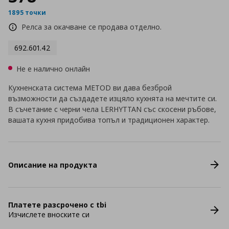
1895 точки
Релса за окачване се продава отделно.
692.601.42
Не е налично онлайн
Кухненската система METOD ви дава безброй
възможности да създадете изцяло кухнята на мечтите си.
В съчетание с черни чела LERHYTTAN със скосени ръбове,
вашата кухня придобива топъл и традиционен характер.
Описание на продукта
Платете разсрочено с tbi
Изчислете вноските си