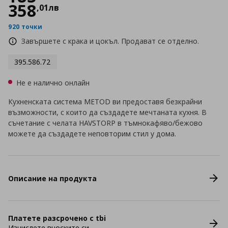
358
,
01
лв
920 точки
Завършете с крака и цокъл. Продават се отделно.
395.586.72
Не е налично онлайн
Кухненската система METOD ви предоставя безкрайни
възможности, с които да създадете мечтаната кухня. В
съчетание с челата HAVSTORP в тъмнокафяво/бежово
можете да създадете неповторим стил у дома.
Описание на продукта
Платете разсрочено с tbi
Изчислете вноските си