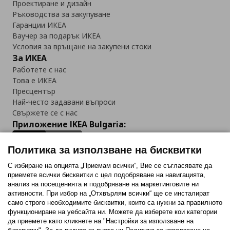
Проектиране и дизайн
Ръководства за закупуване
Гаранции ИКЕА
Ваучер за подарък ИКЕА
Условия за връщане на закупени стоки
За ИКЕА
Работете с нас
Това е ИКЕА
Пресцентър
Най-често задавани въпроси
Свържете се с нас
Приложение IKEA Bulgaria:
Политика за използване на бисквитки
С избиране на опцията „Приемам всички“, Вие се съгласявате да
приемете всички бисквитки с цел подобряване на навигацията,
Последвайте ни:
анализ на посещенията и подобряване на маркетинговите ни
активности. При избор на „Отхвърлям всички“ ще се инсталират
Facebook
Twitter
Youtube
Pinterest
Instagram
само строго необходимитe бисквитки, които са нужни за правилното
функциониране на уебсайта ни. Можете да изберете кои категории
да приемете като кликнете на "Настройки за използване на