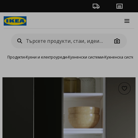
Проследяване на п
Магази
Burge
Camera
Продукти
›
Кухни и електроуреди
›
Кухненски системи
›
Кухненска систе
Добав