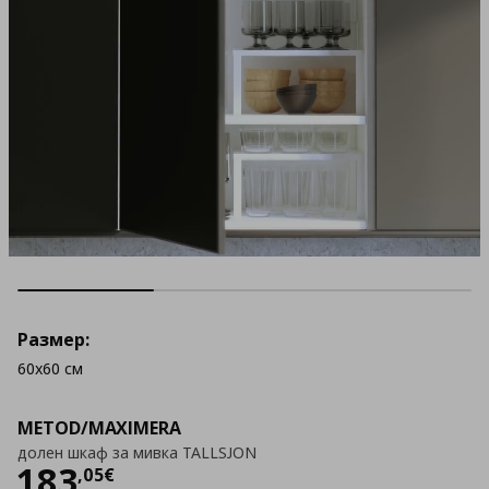
Размер:
60x60 см
METOD/MAXIMERA
долен шкаф за мивка TALLSJON
Цена
183,05 €
183
,
05
€