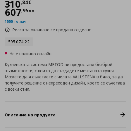
Цена
310,84 €
310
,
84
€
607
,
95
лв
1555 точки
Релса за окачване се продава отделно.
595.074.22
Не е налично онлайн
Кухненската система METOD ви предоставя безброй
възможности, с които да създадете мечтаната кухня.
Можете да я съчетаете с челата VALLSTENA в бяло, за да
получите решение с непреходен дизайн, което се съчетава
с всеки стил.
Описание на продукта