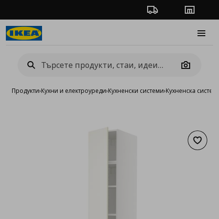
Проследяване на п
Магази
Burge
Camera
Продукти
›
Кухни и електроуреди
›
Кухненски системи
›
Кухненска систе
Добав