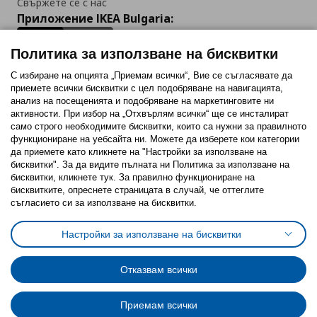
Свържете се с нас
Приложение IKEA Bulgaria:
Политика за използване на бисквитки
С избиране на опцията „Приемам всички“, Вие се съгласявате да
приемете всички бисквитки с цел подобряване на навигацията,
Последвайте ни:
анализ на посещенията и подобряване на маркетинговите ни
активности. При избор на „Отхвърлям всички“ ще се инсталират
Facebook
Twitter
Youtube
Pinterest
Instagram
само строго необходимитe бисквитки, които са нужни за правилното
функциониране на уебсайта ни. Можете да изберете кои категории
да приемете като кликнете на "Настройки за използване на
бисквитки". За да видите пълната ни Политика за използване на
бисквитки, кликнете тук. За правилно функциониране на
бисквитките, опреснете страницата в случай, че оттеглите
съгласието си за използване на бисквитки.
Политика за използване на бисквитки (Cookies)
Избор на настройки за използване на бисквитки
Настройки за използване на бисквитки
Условия за ползване на ikea.bg
Обща политика за личните данни
Политика за защита на личните данни на ikea.bg
Общи условия на програма IKEA Family
Отказвам всички
Политика за защита на лични данни на програма IKEA Family
Приемам всички