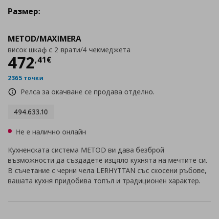
Размер:
METOD/MAXIMERA
висок шкаф с 2 врати/4 чекмеджета
Цена
472,41 €
472
,
41
€
2365 точки
Релса за окачване се продава отделно.
494.633.10
Не е налично онлайн
Кухненската система METOD ви дава безброй
възможности да създадете изцяло кухнята на мечтите си.
В съчетание с черни чела LERHYTTAN със скосени ръбове,
вашата кухня придобива топъл и традиционен характер.