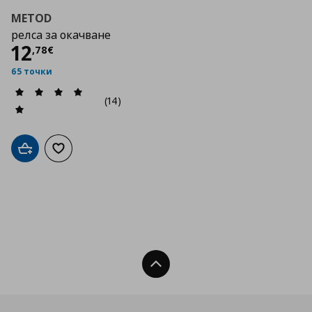
METOD
релса за окачване
Цена
12,78 €
12
,
78
€
65 точки
(14)
Добави в кошницата
Добави към списъка с любими
Нагоре