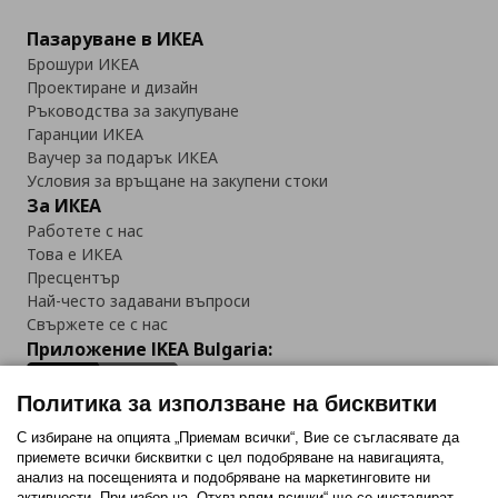
Пазаруване в ИКЕА
Брошури ИКЕА
Проектиране и дизайн
Ръководства за закупуване
Гаранции ИКЕА
Ваучер за подарък ИКЕА
Условия за връщане на закупени стоки
За ИКЕА
Работете с нас
Това е ИКЕА
Пресцентър
Най-често задавани въпроси
Свържете се с нас
Приложение IKEA Bulgaria:
Политика за използване на бисквитки
С избиране на опцията „Приемам всички“, Вие се съгласявате да
приемете всички бисквитки с цел подобряване на навигацията,
Последвайте ни:
анализ на посещенията и подобряване на маркетинговите ни
активности. При избор на „Отхвърлям всички“ ще се инсталират