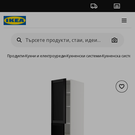
Проследяване на п
Магази
Burge
Camera
Продукти
›
Кухни и електроуреди
›
Кухненски системи
›
Кухненска систе
Добав