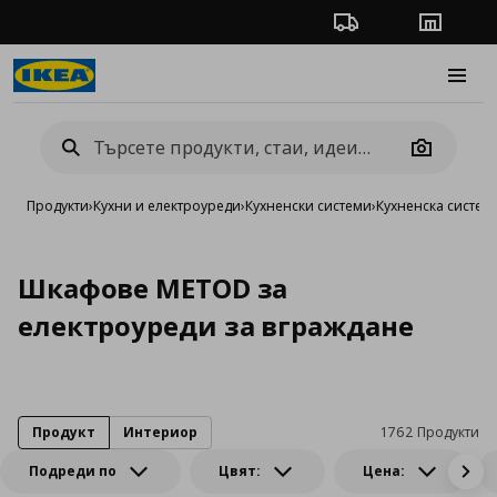
Проследяване на п
Магази
Burge
Camera
Продукти
›
Кухни и електроуреди
›
Кухненски системи
›
Кухненска систе
Шкафове METOD за
електроуреди за вграждане
Продукт
Интериор
1762 Продукти
Подреди по
Цвят:
Цена: