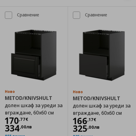
Сравнение
Сравнение
Ново
Ново
METOD/KNIVSHULT
METOD/KNIVSHULT
долен шкаф за уреди за
долен шкаф за уреди за
вграждане, 60x60 см
вграждане, 60x60 см
Цена
170,77 €
170
Цена
166,17 €
166
,
77
€
,
17
€
334
325
,
00
лв
,
00
лв