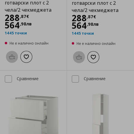
готварски плот с 2
готварски плот с 2
чела/2 чекмеджета
чела/2 чекмеджета
Цена
288,87 €
288
Цена
288,87 €
288
,
87
€
,
87
€
564
564
,
98
лв
,
98
лв
1445 точки
1445 точки
Не е налично онлайн
Не е налично онлайн
Προσθήκη στο καλάθι
Добави към списъка с любими
Προσθήκη στο καλάθι
Добави към списък
Сравнение
Сравнение