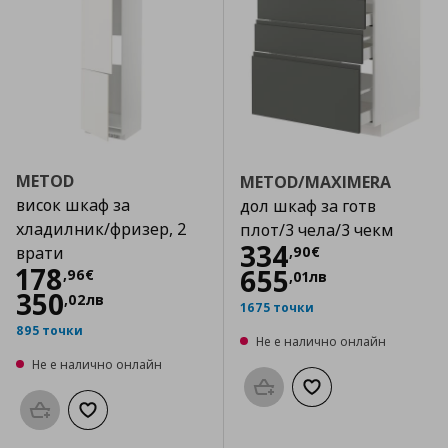
METOD
METOD/MAXIMERA
висок шкаф за
дол шкаф за готв
хладилник/фризер, 2
плот/3 чела/3 чекм
Цена
334,90 €
334
,
90
€
врати
Цена
178,96 €
178
655
,
96
€
,
01
лв
350
,
02
лв
1675 точки
895 точки
Не е налично онлайн
Не е налично онлайн
Προσθήκη στο καλάθι
Добави към списък
Προσθήκη στο καλάθι
Добави към списъка с любими