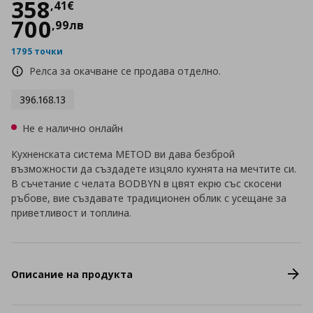
Цена
358,41 €
358
,
41
€
700
,
99
лв
1795 точки
Релса за окачване се продава отделно.
396.168.13
Не е налично онлайн
Кухненската система METOD ви дава безброй
възможности да създадете изцяло кухнята на мечтите си.
В съчетание с челата BODBYN в цвят екрю със скосени
ръбове, вие създавате традиционен облик с усещане за
приветливост и топлина.
Описание на продукта