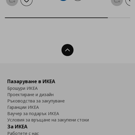
Προσθήκη στο καλάθι
Добави към списъка с любими
Προσθήκη
Д
Нагоре
Пазаруване в ИКЕА
Брошури ИКЕА
Проектиране и дизайн
Ръководства за закупуване
Гаранции ИКЕА
Ваучер за подарък ИКЕА
Условия за връщане на закупени стоки
За ИКЕА
Работете с нас