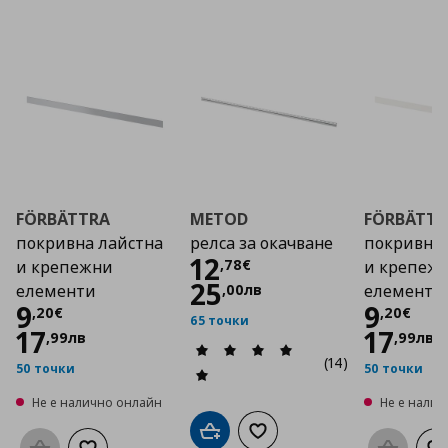
FÖRBÄTTRA
METOD
FÖRBÄTTR
покривна лайстна
релса за окачване
покривна 
Цена
12,78 €
12
,
78
€
и крепежни
и крепеж
25
,
00
лв
елементи
елементи
Цена
9,20 €
Цена
9
9
,
20
€
,
20
€
65 точки
17
17
,
99
лв
,
99
лв
(14)
50 точки
50 точки
Не е налично онлайн
Не е нали
Добави в кошницата
Добави към списъка с люб