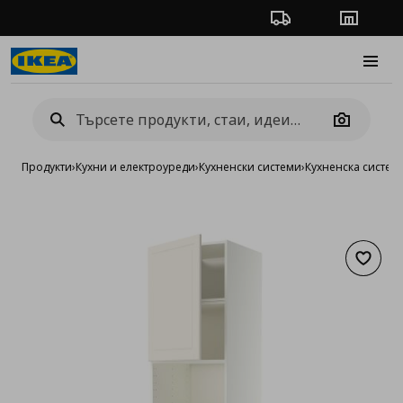
Проследяване на п
Магази
Burge
Camera
Продукти
›
Кухни и електроуреди
›
Кухненски системи
›
Кухненска систе
Добав