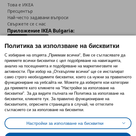
Това е ИКЕА
Пресцентър
Най-често задавани въпроси
Свържете се с нас
Приложение IKEA Bulgaria:
Политика за използване на бисквитки
С избиране на опцията „Приемам всички“, Вие се съгласявате да
приемете всички бисквитки с цел подобряване на навигацията,
Последвайте ни:
анализ на посещенията и подобряване на маркетинговите ни
активности. При избор на „Отхвърлям всички“ ще се инсталират
Facebook
Twitter
Youtube
Pinterest
Instagram
само строго необходимитe бисквитки, които са нужни за правилното
функциониране на уебсайта ни. Можете да изберете кои категории
да приемете като кликнете на "Настройки за използване на
бисквитки". За да видите пълната ни Политика за използване на
бисквитки, кликнете тук. За правилно функциониране на
бисквитките, опреснете страницата в случай, че оттеглите
съгласието си за използване на бисквитки.
Политика за използване на бисквитки (Cookies)
Избор на настройки за използване на бисквитки
Настройки за използване на бисквитки
Условия за ползване на ikea.bg
Обща политика за личните данни
Политика за защита на личните данни на ikea.bg