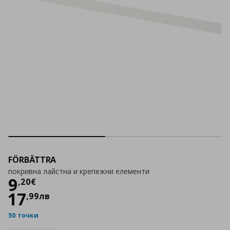
FÖRBÄTTRA
покривна лайстна и крепежни елементи
Цена
9,20 €
9
,
20
€
17
,
99
лв
50 точки