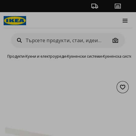
Проследяване на п
Магази
Burge
Camera
Продукти
›
Кухни и електроуреди
›
Кухненски системи
›
Кухненска систе
Добав