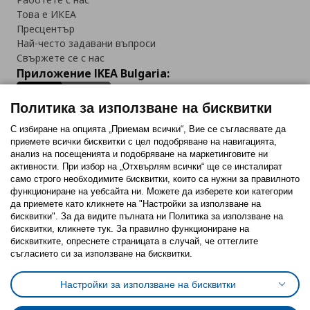
Това е ИКЕА
Пресцентър
Най-често задавани въпроси
Свържете се с нас
Приложение IKEA Bulgaria:
Политика за използване на бисквитки
С избиране на опцията „Приемам всички“, Вие се съгласявате да
приемете всички бисквитки с цел подобряване на навигацията,
Последвайте ни:
анализ на посещенията и подобряване на маркетинговите ни
активности. При избор на „Отхвърлям всички“ ще се инсталират
Facebook
Twitter
Youtube
Pinterest
Instagram
само строго необходимитe бисквитки, които са нужни за правилното
функциониране на уебсайта ни. Можете да изберете кои категории
да приемете като кликнете на "Настройки за използване на
бисквитки". За да видите пълната ни Политика за използване на
бисквитки, кликнете тук. За правилно функциониране на
бисквитките, опреснете страницата в случай, че оттеглите
съгласието си за използване на бисквитки.
Политика за използване на бисквитки (Cookies)
Избор на настройки за използване на бисквитки
Настройки за използване на бисквитки
Условия за ползване на ikea.bg
Обща политика за личните данни
Политика за защита на личните данни на ikea.bg