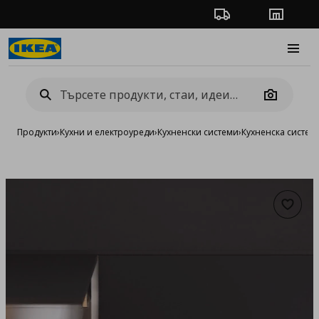
Проследяване на п
Магази
Burge
Camera
Продукти
›
Кухни и електроуреди
›
Кухненски системи
›
Кухненска систе
Добав