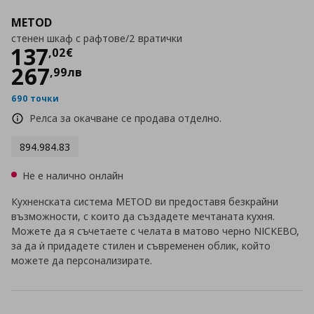
METOD
стенен шкаф с рафтове/2 вратички
Цена
137,02 €
137
,
02
€
267
,
99
лв
690 точки
Релса за окачване се продава отделно.
894.984.83
Не е налично онлайн
Кухненската система METOD ви предоставя безкрайни
възможности, с които да създадете мечтаната кухня.
Можете да я съчетаете с челата в матово черно NICKEBO,
за да ѝ придадете стилен и съвременен облик, който
можете да персонализирате.