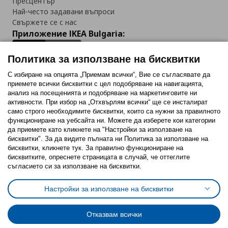
Пресцентър
Най-често задавани въпроси
Свържете се с нас
Приложение IKEA Bulgaria:
Политика за използване на бисквитки
С избиране на опцията „Приемам всички“, Вие се съгласявате да
приемете всички бисквитки с цел подобряване на навигацията,
Последвайте ни:
анализ на посещенията и подобряване на маркетинговите ни
активности. При избор на „Отхвърлям всички“ ще се инсталират
Facebook
Twitter
Youtube
Pinterest
Instagram
само строго необходимитe бисквитки, които са нужни за правилното
функциониране на уебсайта ни. Можете да изберете кои категории
да приемете като кликнете на "Настройки за използване на
бисквитки". За да видите пълната ни Политика за използване на
бисквитки, кликнете тук. За правилно функциониране на
бисквитките, опреснете страницата в случай, че оттеглите
съгласието си за използване на бисквитки.
Политика за използване на бисквитки (Cookies)
Избор на настройки за използване на бисквитки
Настройки за използване на бисквитки
Условия за ползване на ikea.bg
Обща политика за личните данни
Политика за защита на личните данни на ikea.bg
Общи условия на програма IKEA Family
Отказвам всички
Политика за защита на лични данни на програма IKEA Family