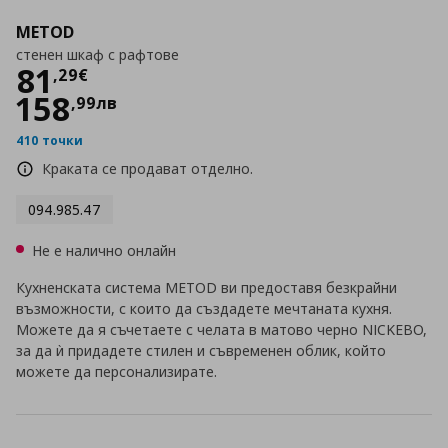
METOD
стенен шкаф с рафтове
Цена
81,29 €
81
,
29
€
158
,
99
лв
410 точки
Краката се продават отделно.
094.985.47
Не е налично онлайн
Кухненската система METOD ви предоставя безкрайни
възможности, с които да създадете мечтаната кухня.
Можете да я съчетаете с челата в матово черно NICKEBO,
за да ѝ придадете стилен и съвременен облик, който
можете да персонализирате.