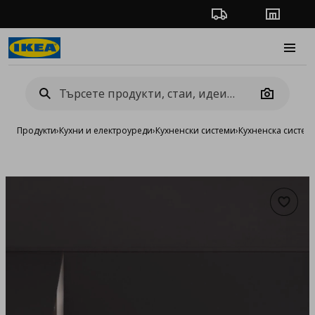
Проследяване на п
Магази
Burge
Camera
Продукти
›
Кухни и електроуреди
›
Кухненски системи
›
Кухненска систе
Добав