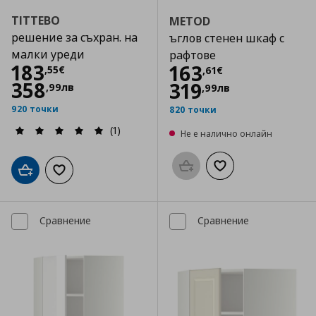
TITTEBO
METOD
решение за съхран. на
ъглов стенен шкаф с
малки уреди
рафтове
Цена
183,55 €
183
Цена
163,61 €
163
,
55
€
,
61
€
358
319
,
99
лв
,
99
лв
920 точки
820 точки
(1)
Не е налично онлайн
Προσθήκη στο καλάθι
Добави към списък
Добави в кошницата
Добави към списъка с любими
Сравнение
Сравнение