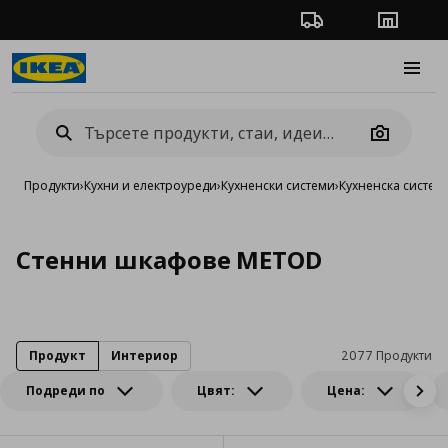
Проследяване на п
Магази
Burge
Camera
Продукти
›
Кухни и електроуреди
›
Кухненски системи
›
Кухненска систе
Стенни шкафове METOD
Продукт
Интериор
2077 Продукти
Подреди по
Цвят:
Цена: