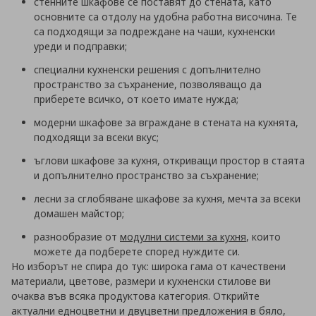
стенните шкафове се поставят до стената, като
основните са отдолу на удобна работна височина. Те
са подходящи за подреждане на чаши, кухненски
уреди и подправки;
специални кухненски решения с допълнително
пространство за съхранение, позволяващо да
приберете всичко, от което имате нужда;
модерни шкафове за вграждане в стената на кухнята,
подходящи за всеки вкус;
ъглови шкафове за кухня, откриващи простор в стаята
и допълнително пространство за съхранение;
лесни за сглобяване шкафове за кухня, мечта за всеки
домашен майстор;
разнообразие от
модулни системи за кухня
, които
можете да подберете според нуждите си.
Но изборът не спира до тук: широка гама от качествени
материали, цветове, размери и кухненски стилове ви
очаква във всяка продуктова категория. Открийте
актуални едноцветни и двуцветни предложения в бяло,