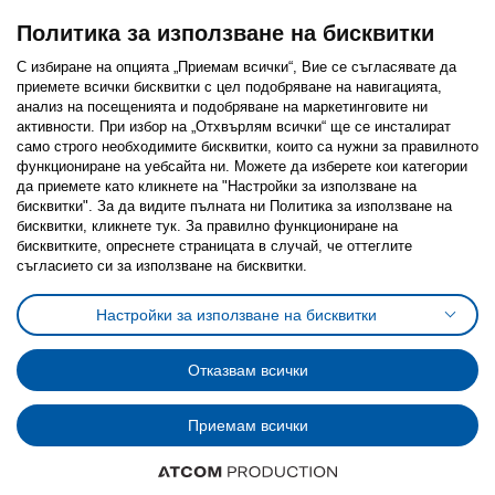
Политика за използване на бисквитки
С избиране на опцията „Приемам всички“, Вие се съгласявате да
приемете всички бисквитки с цел подобряване на навигацията,
Последвайте ни:
анализ на посещенията и подобряване на маркетинговите ни
активности. При избор на „Отхвърлям всички“ ще се инсталират
Facebook
Twitter
Youtube
Pinterest
Instagram
само строго необходимитe бисквитки, които са нужни за правилното
функциониране на уебсайта ни. Можете да изберете кои категории
да приемете като кликнете на "Настройки за използване на
бисквитки". За да видите пълната ни Политика за използване на
бисквитки, кликнете тук. За правилно функциониране на
бисквитките, опреснете страницата в случай, че оттеглите
съгласието си за използване на бисквитки.
Политика за използване на бисквитки (Cookies)
Избор на настройки за използване на бисквитки
Настройки за използване на бисквитки
Условия за ползване на ikea.bg
Обща политика за личните данни
Политика за защита на личните данни на ikea.bg
Общи условия на програма IKEA Family
Отказвам всички
Политика за защита на лични данни на програма IKEA Family
Приемам всички
© Inter-IKEA Systems B.V. 1999 - 2025