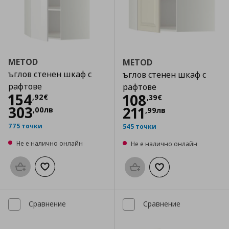
METOD
METOD
ъглов стенен шкаф с
ъглов стенен шкаф с
рафтове
рафтове
Цена
154,92 €
154
Цена
108,39 €
108
,
92
€
,
39
€
303
211
,
00
лв
,
99
лв
775 точки
545 точки
Не е налично онлайн
Не е налично онлайн
Προσθήκη στο καλάθι
Добави към списъка с любими
Προσθήκη στο καλάθι
Добави към списък
Сравнение
Сравнение