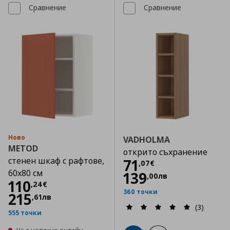
Сравнение
Сравнение
Ново
VADHOLMA
METOD
открито съхранение
стенен шкаф с рафтове,
Цена
71,07 €
71
,
07
€
60x80 см
139
,
00
лв
Цена
110,24 €
110
,
24
€
360 точки
215
,
61
лв
(3)
555 точки