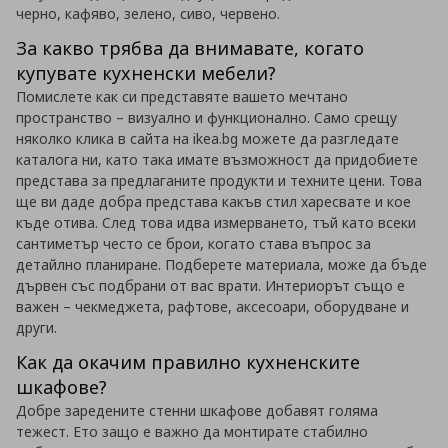
черно, кафяво, зелено, сиво, червено.
За какво трябва да внимавате, когато
купувате кухненски мебели?
Помислете как си представяте вашето мечтано
пространство – визуално и функционално. Само срещу
няколко клика в сайта на ikea.bg можете да разгледате
каталога ни, като така имате възможност да придобиете
представа за предлаганите продукти и техните цени. Това
ще ви даде добра представа какъв стил харесвате и кое
къде отива. След това идва измерването, тъй като всеки
сантиметър често се брои, когато става въпрос за
детайлно планиране. Подберете материала, може да бъде
дървен със подбрани от вас врати. Интериорът също е
важен – чекмеджета, рафтове, аксесоари, оборудване и
други.
Как да окачим правилно кухненските
шкафове?
Добре заредените стенни шкафове добавят голяма
тежест. Ето защо е важно да монтирате стабилно