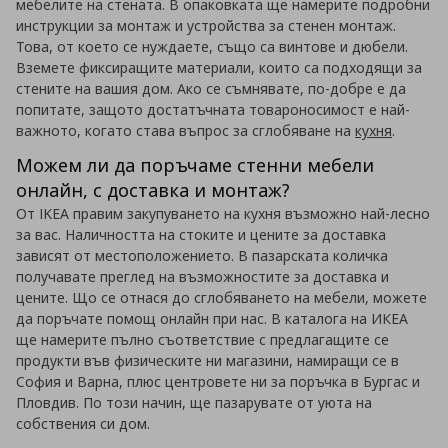
мебелите на стената. В опаковката ще намерите подробни
инструкции за монтаж и устройства за стенен монтаж.
Това, от което се нуждаете, също са винтове и дюбели.
Вземете фиксиращите материали, които са подходящи за
стените на вашия дом. Ако се съмнявате, по-добре е да
попитате, защото достатъчната товароносимост е най-
важното, когато става въпрос за сглобяване на
кухня
.
Можем ли да поръчаме стенни мебели
онлайн, с доставка и монтаж?
От IKEA правим закупуването на кухня възможно най-лесно
за вас. Наличността на стоките и цените за доставка
зависят от местоположението. В пазарската количка
получавате преглед на възможностите за доставка и
цените. Що се отнася до сглобяването на мебели, можете
да поръчате помощ онлайн при нас. В каталога на ИКЕА
ще намерите пълно съответствие с предлагащите се
продукти във физическите ни магазини, намиращи се в
София и Варна, плюс центровете ни за поръчка в Бургас и
Пловдив. По този начин, ще пазарувате от уюта на
собствения си дом.