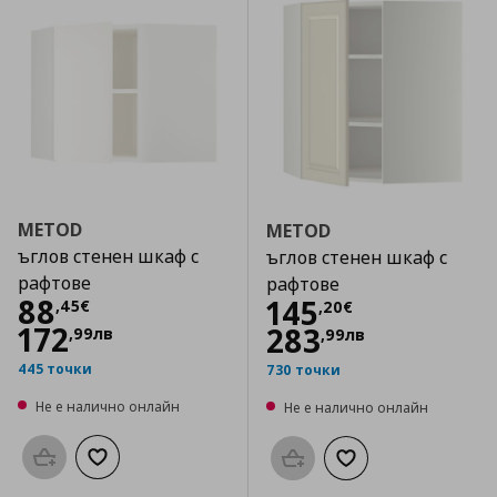
METOD
METOD
ъглов стенен шкаф с
ъглов стенен шкаф с
рафтове
рафтове
Цена
88,45 €
88
Цена
145,20 €
145
,
45
€
,
20
€
172
283
,
99
лв
,
99
лв
445 точки
730 точки
Не е налично онлайн
Не е налично онлайн
Προσθήκη στο καλάθι
Добави към списъка с любими
Προσθήκη στο καλάθι
Добави към списък