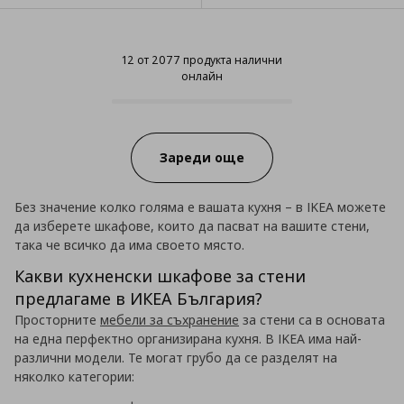
12 от 2077 продукта налични
онлайн
12 от 2077 продукта налични о
Progress:
Зареди още
Без значение колко голяма е вашата кухня – в IKEA можете
да изберете шкафове, които да пасват на вашите стени,
така че всичко да има своето място.
Какви кухненски шкафове за стени
предлагаме в ИКЕА България?
Просторните
мебели за съхранение
за стени са в основата
на една перфектно организирана кухня. В IKEA има най-
различни модели. Те могат грубо да се разделят на
няколко категории: