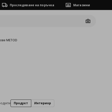
Проследяване на поръчка
Магазини
Camera
фове METOD
родукти
Продукт
Интериор