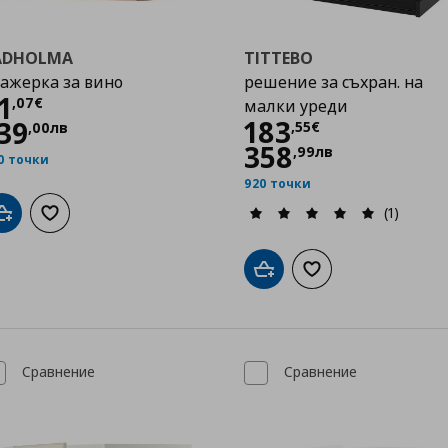
ADHOLMA
TITTEBO
ажерка за вино
решение за съхран. на
Цена
71,07 €
1
,
07
€
малки уреди
Цена
183,55 €
183
39
,
55
€
,
00
лв
358
,
99
лв
0 точки
920 точки
(1)
Добави в кошницата
Добави към списъка с любими
Добави в кошницата
Добави към списък
Сравнение
Сравнение