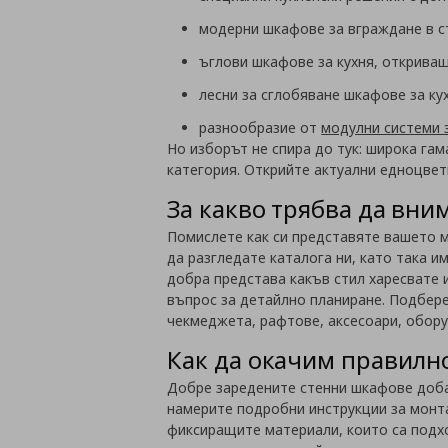
модерни шкафове за вграждане в ст
ъглови шкафове за кухня, откриващ
лесни за сглобяване шкафове за ку
разнообразие от
модулни системи 
Но изборът не спира до тук: широка гам
категория. Открийте актуални едноцветн
За какво трябва да вни
Помислете как си представяте вашето м
да разгледате каталога ни, като така 
добра представа какъв стил харесвате и
въпрос за детайлно планиране. Подбер
чекмеджета, рафтове, аксесоари, обору
Как да окачим правилн
Добре заредените стенни шкафове доба
намерите подробни инструкции за монта
фиксиращите материали, които са подхо