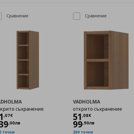
Сравнение
Сравнение
ADHOLMA
VADHOLMA
крито съхранение
открито съхранение
Цена
71,07 €
Цена
51,08 €
1
51
,
07
€
,
08
€
39
99
,
00
лв
,
90
лв
0 точки
260 точки