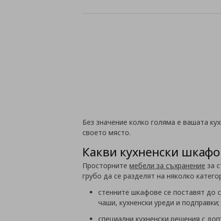
Без значение колко голяма е вашата кух
своето място.
Какви кухненски шкафо
Просторните
мебели за съхранение
за с
грубо да се разделят на няколко катего
стенните шкафове се поставят до с
чаши, кухненски уреди и подправки
специални кухненски решения с до