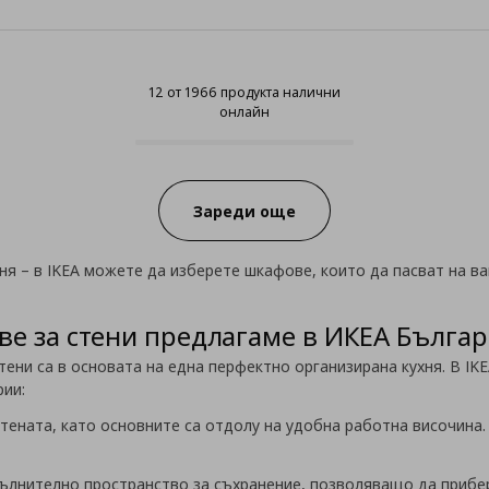
12 от 1966 продукта налични
онлайн
12 от 1966 продукта налични он
Progress:
Зареди още
ня – в IKEA можете да изберете шкафове, които да пасват на ва
ве за стени предлагаме в ИКЕА Българ
тени са в основата на една перфектно организирана кухня. В IK
рии:
тената, като основните са отдолу на удобна работна височина
;
пълнително пространство за съхранение, позволяващо да прибер