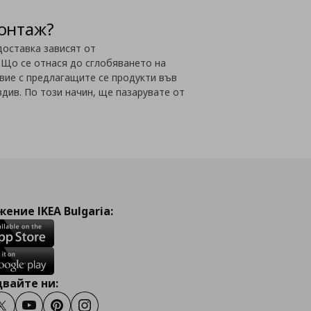
монтаж?
доставка зависят от
 Що се отнася до сглобяването на
вие с предлагащите се продукти във
вдив. По този начин, ще пазарувате от
ение IKEA Bulgaria:
вайте ни:
ook
Twitter
Youtube
Pinterest
Instagram