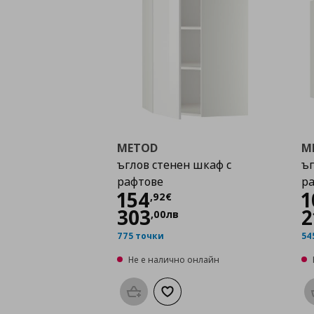
METOD
M
ъглов стенен шкаф с
ъг
рафтове
р
Цена
154,92 €
154
1
,
92
€
303
2
,
00
лв
775 точки
54
Не е налично онлайн
Προσθήκη στο καλάθι
Добави към списъка с любими