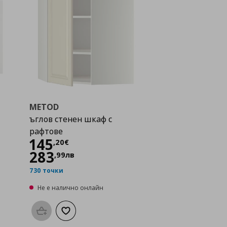
METOD
ъглов стенен шкаф с
рафтове
Цена
145,20 €
145
,
20
€
283
,
99
лв
730 точки
Не е налично онлайн
а с любими
Προσθήκη στο καλάθι
Добави към списъка с любими