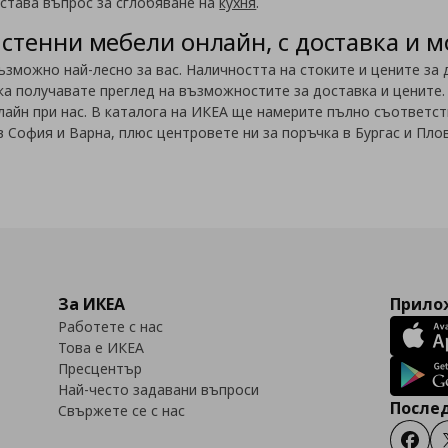
става въпрос за сглобяване на
кухня
.
стенни мебели онлайн, с доставка и 
ъзможно най-лесно за вас. Наличността на стоките и цените за 
а получавате преглед на възможностите за доставка и цените.
айн при нас. В каталога на ИКЕА ще намерите пълно съответст
 София и Варна, плюс центровете ни за поръчка в Бургас и Пло
За ИКЕА
Прилож
Работете с нас
Това е ИКЕА
Пресцентър
Най-често задавани въпроси
Послед
Свържете се с нас
Faceb