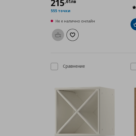
215
,
61
лв
555 точки
Не е налично онлайн
Προσθήκη στο καλάθι
Добави към списъка с любими
Сравнение