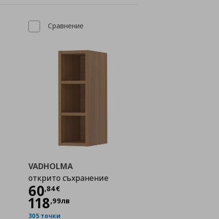
Сравнение
VADHOLMA
открито съхранение
Цена
60,84 €
60
,
84
€
118
,
99
лв
305 точки