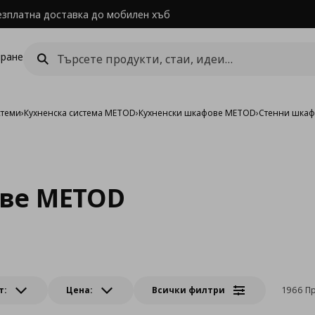
езплатна доставка до мобилен хъб
ране
стеми
›
Кухненска система METOD
›
Кухненски шкафове METOD
›
Стенни шка
ве METOD
т:
Цена:
Всички филтри
1966 П