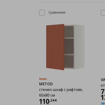
Сравнение
Ново
V
METOD
от
стенен шкаф с рафтове,
7
60x80 см
1
Цена
110,24 €
110
,
24
€
36