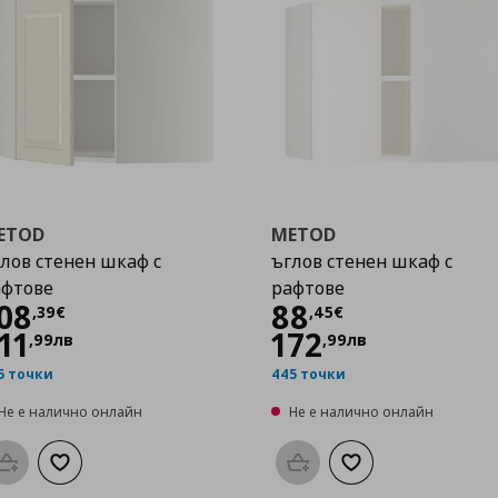
ETOD
METOD
лов стенен шкаф с
ъглов стенен шкаф с
афтове
рафтове
Цена
108,39 €
Цена
88,45 €
08
88
,
39
€
,
45
€
11
172
,
99
лв
,
99
лв
5 точки
445 точки
Не е налично онлайн
Не е налично онлайн
Προσθήκη στο καλάθι
Добави към списъка с любими
Προσθήκη στο καλάθι
Добави към списък