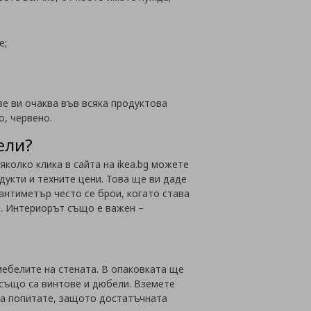
е;
ве ви очаква във всяка продуктова
о, червено.
ели?
колко клика в сайта на ikea.bg можете
дукти и техните цени. Това ще ви даде
сантиметър често се брои, когато става
и. Интериорът също е важен –
ебелите на стената. В опаковката ще
 също са винтове и дюбели. Вземете
да попитате, защото достатъчната