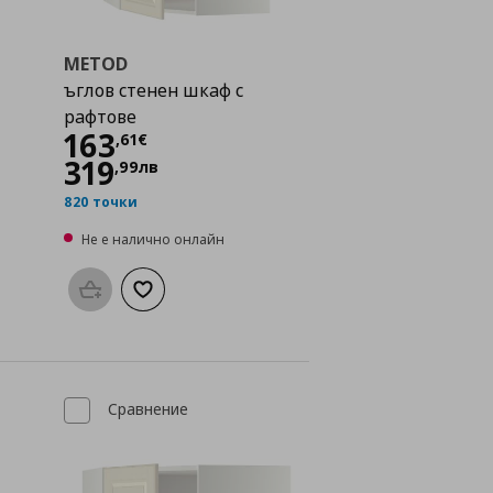
METOD
ъглов стенен шкаф с
рафтове
Цена
163,61 €
163
,
61
€
319
,
99
лв
820 точки
Не е налично онлайн
Προσθήκη στο καλάθι
Добави към списъка с любими
а с любими
Сравнение