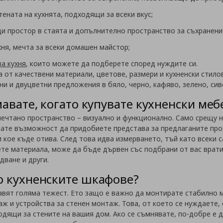
ената на кухнята, подходящи за всеки вкус;
и простор в стаята и допълнително пространство за съхранени
хня, мечта за всеки домашен майстор;
за кухня
, които можете да подберете според нуждите си.
а от качествени материали, цветове, размери и кухненски стило
и и двуцветни предложения в бяло, черно, кафяво, зелено, сив
мавате, когато купувате кухненски меб
ечтано пространство – визуално и функционално. Само срещу ня
имате възможност да придобиете представа за предлаганите про
 кое къде отива. След това идва измерването, тъй като всеки 
ете материала, може да бъде дървен със подбрани от вас врат
дване и други.
о кухненските шкафове?
вят голяма тежест. Ето защо е важно да монтирате стабилно м
ж и устройства за стенен монтаж. Това, от което се нуждаете,
дящи за стените на вашия дом. Ако се съмнявате, по-добре е 