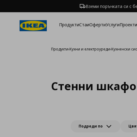
Вземи поръчката си с б
Продукти
Стаи
Оферти
Услуги
Проекти
Продукти
›
Кухни и електроуреди
›
Кухненски си
Стенни шкафо
Подреди по
Цвя