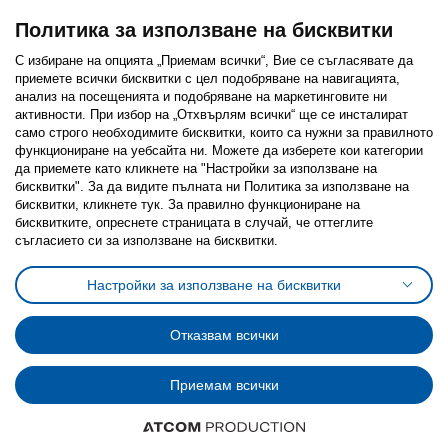
Политика за използване на бисквитки
С избиране на опцията „Приемам всички“, Вие се съгласявате да
приемете всички бисквитки с цел подобряване на навигацията,
Последвайте ни:
анализ на посещенията и подобряване на маркетинговите ни
активности. При избор на „Отхвърлям всички“ ще се инсталират
Facebook
Twitter
Youtube
Pinterest
Instagram
само строго необходимитe бисквитки, които са нужни за правилното
функциониране на уебсайта ни. Можете да изберете кои категории
да приемете като кликнете на "Настройки за използване на
бисквитки". За да видите пълната ни Политика за използване на
бисквитки, кликнете тук. За правилно функциониране на
бисквитките, опреснете страницата в случай, че оттеглите
съгласието си за използване на бисквитки.
Политика за използване на бисквитки (Cookies)
Избор на настройки за използване на бисквитки
Настройки за използване на бисквитки
Условия за ползване на ikea.bg
Обща политика за личните данни
Политика за защита на личните данни на ikea.bg
Общи условия на програма IKEA Family
Отказвам всички
Политика за защита на лични данни на програма IKEA Family
Приемам всички
© Inter-IKEA Systems B.V. 1999 - 2025