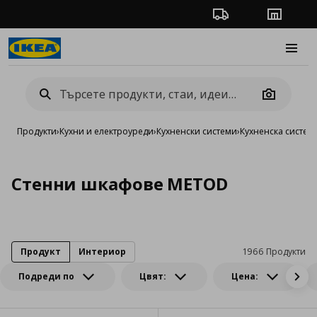
Проследяване на п
Магази
Burge
Camera
Продукти
›
Кухни и електроуреди
›
Кухненски системи
›
Кухненска систе
Стенни шкафове METOD
Продукт
Интериор
1966 Продукти
Подреди по
Цвят:
Цена: