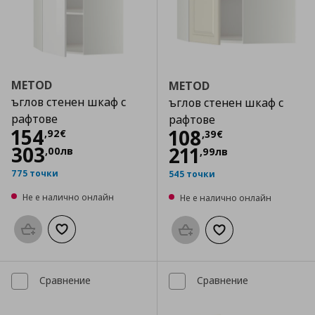
METOD
METOD
ъглов стенен шкаф с
ъглов стенен шкаф с
рафтове
рафтове
Цена
154,92 €
154
Цена
108,39 €
108
,
92
€
,
39
€
303
211
,
00
лв
,
99
лв
775 точки
545 точки
Не е налично онлайн
Не е налично онлайн
Προσθήκη στο καλάθι
Добави към списъка с любими
Προσθήκη στο καλάθι
Добави към списък
Сравнение
Сравнение