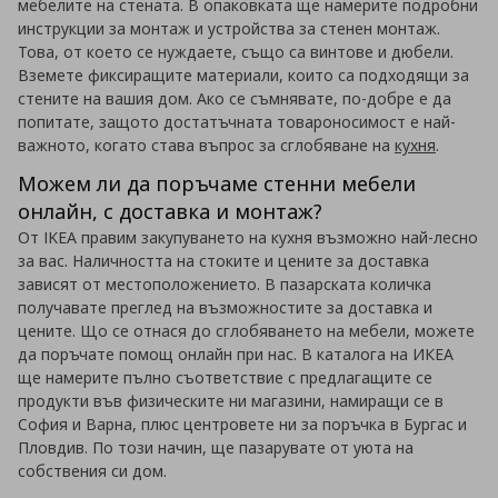
мебелите на стената. В опаковката ще намерите подробни
инструкции за монтаж и устройства за стенен монтаж.
Това, от което се нуждаете, също са винтове и дюбели.
Вземете фиксиращите материали, които са подходящи за
стените на вашия дом. Ако се съмнявате, по-добре е да
попитате, защото достатъчната товароносимост е най-
важното, когато става въпрос за сглобяване на
кухня
.
Можем ли да поръчаме стенни мебели
онлайн, с доставка и монтаж?
От IKEA правим закупуването на кухня възможно най-лесно
за вас. Наличността на стоките и цените за доставка
зависят от местоположението. В пазарската количка
получавате преглед на възможностите за доставка и
цените. Що се отнася до сглобяването на мебели, можете
да поръчате помощ онлайн при нас. В каталога на ИКЕА
ще намерите пълно съответствие с предлагащите се
продукти във физическите ни магазини, намиращи се в
София и Варна, плюс центровете ни за поръчка в Бургас и
Пловдив. По този начин, ще пазарувате от уюта на
собствения си дом.