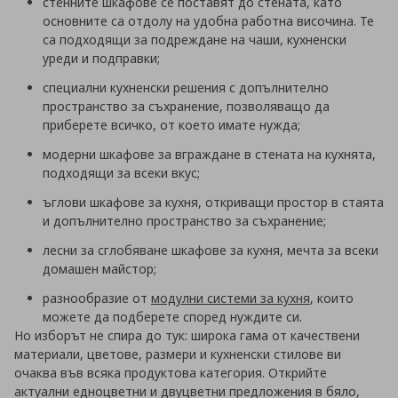
стенните шкафове се поставят до стената, като
основните са отдолу на удобна работна височина. Те
са подходящи за подреждане на чаши, кухненски
уреди и подправки;
специални кухненски решения с допълнително
пространство за съхранение, позволяващо да
приберете всичко, от което имате нужда;
модерни шкафове за вграждане в стената на кухнята,
подходящи за всеки вкус;
ъглови шкафове за кухня, откриващи простор в стаята
и допълнително пространство за съхранение;
лесни за сглобяване шкафове за кухня, мечта за всеки
домашен майстор;
разнообразие от
модулни системи за кухня
, които
можете да подберете според нуждите си.
Но изборът не спира до тук: широка гама от качествени
материали, цветове, размери и кухненски стилове ви
очаква във всяка продуктова категория. Открийте
актуални едноцветни и двуцветни предложения в бяло,