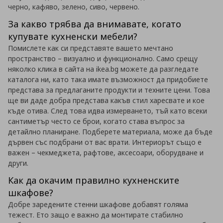
черно, кафяво, зелено, сиво, червено.
За какво трябва да внимавате, когато
купувате кухненски мебели?
Помислете как си представяте вашето мечтано
пространство – визуално и функционално. Само срещу
няколко клика в сайта на ikea.bg можете да разгледате
каталога ни, като така имате възможност да придобиете
представа за предлаганите продукти и техните цени. Това
ще ви даде добра представа какъв стил харесвате и кое
къде отива. След това идва измерването, тъй като всеки
сантиметър често се брои, когато става въпрос за
детайлно планиране. Подберете материала, може да бъде
дървен със подбрани от вас врати. Интериорът също е
важен – чекмеджета, рафтове, аксесоари, оборудване и
други.
Как да окачим правилно кухненските
шкафове?
Добре заредените стенни шкафове добавят голяма
тежест. Ето защо е важно да монтирате стабилно