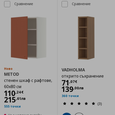
Сравнение
Сравнение
Ново
VADHOLMA
METOD
открито съхранение
стенен шкаф с рафтове,
Цена
71,07 €
71
,
07
€
60x80 см
139
,
00
лв
Цена
110,24 €
110
,
24
€
360 точки
215
,
61
лв
(3)
555 точки