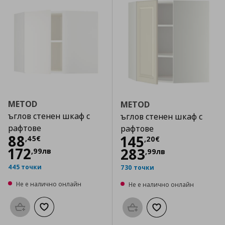
METOD
METOD
ъглов стенен шкаф с
ъглов стенен шкаф с
рафтове
рафтове
Цена
88,45 €
88
Цена
145,20 €
145
,
45
€
,
20
€
172
283
,
99
лв
,
99
лв
445 точки
730 точки
Не е налично онлайн
Не е налично онлайн
Προσθήκη στο καλάθι
Добави към списъка с любими
Προσθήκη στο καλάθι
Добави към списък