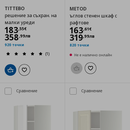
TITTEBO
METOD
решение за съхран. на
ъглов стенен шкаф с
малки уреди
рафтове
Цена
183,55 €
183
Цена
163,61 €
163
,
55
€
,
61
€
358
319
,
99
лв
,
99
лв
920 точки
820 точки
(1)
Не е налично онлайн
Προσθήκη στο καλάθι
Добави към списък
Добави в кошницата
Добави към списъка с любими
Сравнение
Сравнение