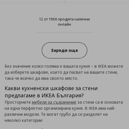
12 от 1966 продукта налични
онлайн
12 от 1966 продукта налични он
Progress:
Зареди още
Без значение колко голяма е вашата кухня – в IKEA можете
да изберете шкафове, които да пасват на вашите стени,
така че всичко да има своето място.
Какви кухненски шкафове за стени
предлагаме в ИКЕА България?
Просторните
мебели за съхранение
за стени са в основата
на една перфектно организирана кухня. В IKEA има най-
различни модели. Те могат грубо да се разделят на
няколко категории: