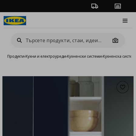
Проследяване на п
Магази
Burge
Camera
Продукти
›
Кухни и електроуреди
›
Кухненски системи
›
Кухненска систе
Добав