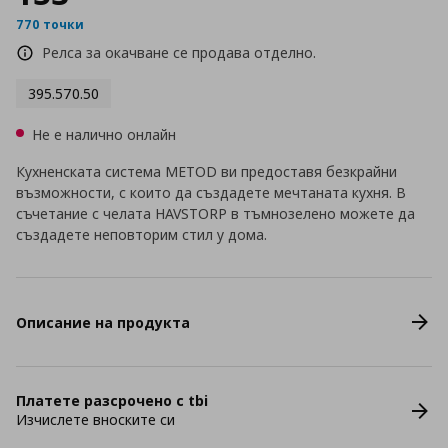
770 точки
Релса за окачване се продава отделно.
395.570.50
Не е налично онлайн
Кухненската система METOD ви предоставя безкрайни
възможности, с които да създадете мечтаната кухня. В
съчетание с челата HAVSTORP в тъмнозелено можете да
създадете неповторим стил у дома.
Описание на продукта
Платете разсрочено с tbi
Изчислете вноските си