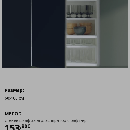
Размер:
60x100 см
METOD
стенен шкаф за вгр. аспиратор с рафт/вр.
Цена
153,90 €
153
,
90
€