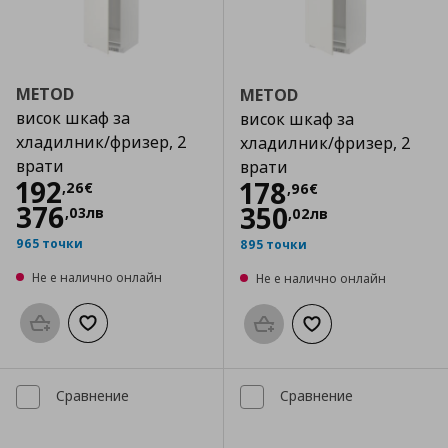
METOD
METOD
висок шкаф за
висок шкаф за
хладилник/фризер, 2
хладилник/фризер, 2
врати
врати
Цена
192,26 €
192
Цена
178,96 €
178
,
26
€
,
96
€
376
350
,
03
лв
,
02
лв
965 точки
895 точки
Не е налично онлайн
Не е налично онлайн
Προσθήκη στο καλάθι
Добави към списъка с любими
Προσθήκη στο καλάθι
Добави към списък
Сравнение
Сравнение