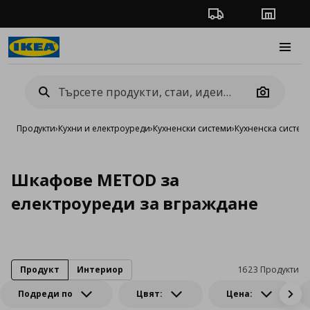
Проследяване на п
Магази
Burge
Camera
Продукти
›
Кухни и електроуреди
›
Кухненски системи
›
Кухненска систе
Шкафове METOD за
електроуреди за вграждане
Продукт
Интериор
1623 Продукти
Подреди по
Цвят:
Цена: