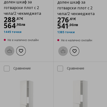
долен шкаф за
долен шкаф за
готварски плот с 2
готварски плот с 2
чела/2 чекмеджета
чела/2 чекмеджета
Цена
288,87 €
288
Цена
276,61 €
276
,
87
€
,
61
€
564
541
,
98
лв
,
00
лв
1445 точки
1385 точки
Не е налично онлайн
Не е налично онлайн
Προσθήκη στο καλάθι
Добави към списъка с любими
Προσθήκη στο καλάθι
Добави към списък
Сравнение
Сравнение