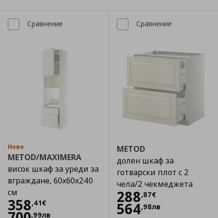
Сравнение
Сравнение
Ново
METOD
METOD/MAXIMERA
долен шкаф за
висок шкаф за уреди за
готварски плот с 2
вграждане, 60x60x240
чела/2 чекмеджета
см
Цена
288,87 €
288
,
87
€
Цена
358,41 €
358
,
41
€
564
,
98
лв
700
,
99
лв