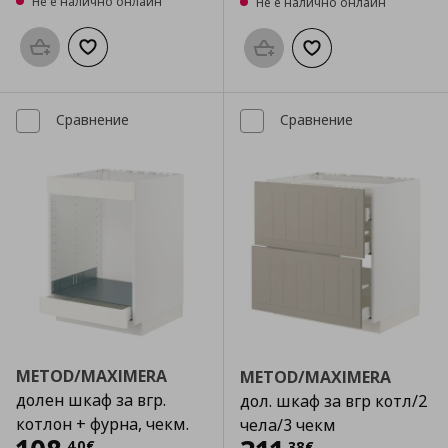
Не е налично онлайн
Не е налично онлайн
Προσθήκη στο καλάθι
Добави към списъка с любими
Προσθήκη στο καλάθι
Добави към списък
Сравнение
Сравнение
METOD/MAXIMERA
METOD/MAXIMERA
долен шкаф за вгр.
дол. шкаф за вгр котл/2
котлон + фурна, чекм.
чела/3 чекм
,
40
€
,
38
€