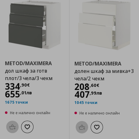
METOD/MAXIMERA
METOD/MAXIMERA
дол шкаф за готв
долен шкаф за мивка+3
плот/3 чела/3 чекм
чела/2 чекм
Цена
334,90 €
334
Цена
208,60 €
208
,
90
€
,
60
€
655
407
,
01
лв
,
99
лв
1675 точки
1045 точки
Не е налично онлайн
Не е налично онлайн
Προσθήκη στο καλάθι
Добави към списъка с любими
Προσθήκη στο καλάθι
Добави към списък