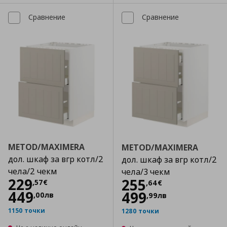
Сравнение
Сравнение
METOD/MAXIMERA
METOD/MAXIMERA
дол. шкаф за вгр котл/2
дол. шкаф за вгр котл/2
чела/2 чекм
чела/3 чекм
Цена
229,57 €
229
Цена
255,64 €
255
,
57
€
,
64
€
449
499
,
00
лв
,
99
лв
1150 точки
1280 точки