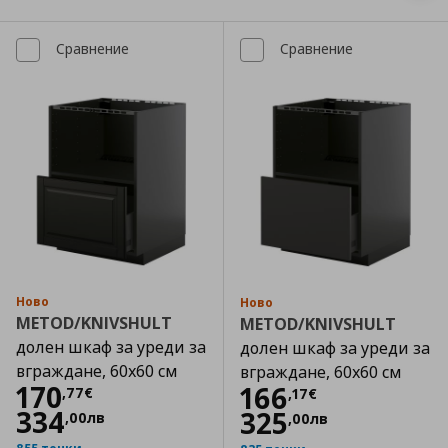
Сравнение
Сравнение
Ново
Ново
METOD/KNIVSHULT
METOD/KNIVSHULT
долен шкаф за уреди за
долен шкаф за уреди за
вграждане, 60x60 см
вграждане, 60x60 см
Цена
170,77 €
170
Цена
166,17 €
166
,
77
€
,
17
€
334
325
,
00
лв
,
00
лв