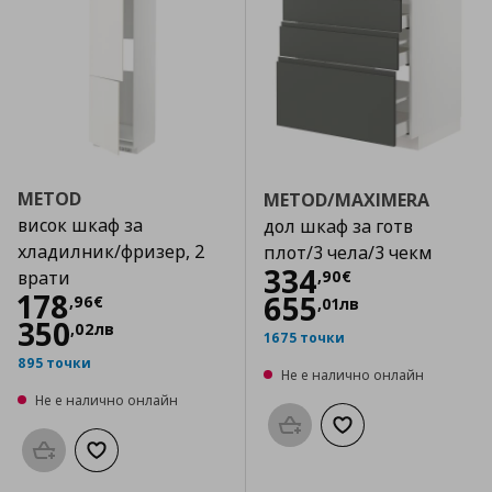
METOD
METOD/MAXIMERA
висок шкаф за
дол шкаф за готв
хладилник/фризер, 2
плот/3 чела/3 чекм
Цена
334,90 €
334
,
90
€
врати
Цена
178,96 €
178
655
,
96
€
,
01
лв
350
,
02
лв
1675 точки
895 точки
Не е налично онлайн
Не е налично онлайн
Προσθήκη στο καλάθι
Добави към списък
Προσθήκη στο καλάθι
Добави към списъка с любими