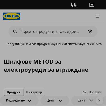
Проследяване на п
Магази
Burge
Camera
Продукти
›
Кухни и електроуреди
›
Кухненски системи
›
Кухненска систе
Шкафове METOD за
електроуреди за вграждане
Продукт
Интериор
1623 Продукти
Подреди по
Цвят:
Цена: