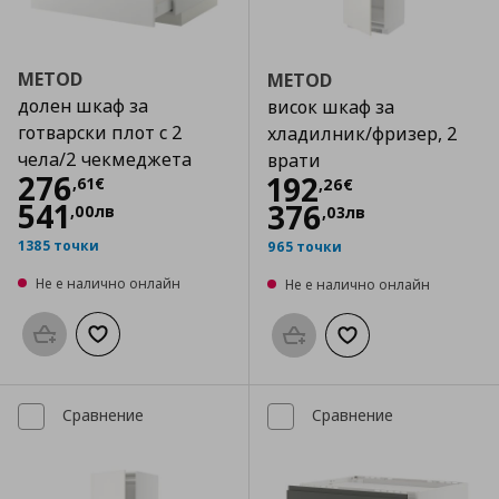
METOD
METOD
долен шкаф за
висок шкаф за
готварски плот с 2
хладилник/фризер, 2
чела/2 чекмеджета
врати
Цена
276,61 €
276
Цена
192,26 €
192
,
61
€
,
26
€
541
376
,
00
лв
,
03
лв
1385 точки
965 точки
Не е налично онлайн
Не е налично онлайн
Προσθήκη στο καλάθι
Добави към списъка с любими
Προσθήκη στο καλάθι
Добави към списък
Сравнение
Сравнение