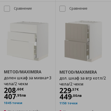
Сравнение
Сравнение
METOD/MAXIMERA
METOD/MAXIMERA
долен шкаф за мивка+3
дол. шкаф за вгр котл/2
чела/2 чекм
чела/2 чекм
Цена
208,60 €
208
Цена
229,57 €
229
,
60
€
,
57
€
407
449
,
99
лв
,
00
лв
1045 точки
1150 точки