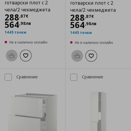
готварски плот с 2
готварски плот с 2
чела/2 чекмеджета
чела/2 чекмеджета
Цена
288,87 €
288
Цена
288,87 €
288
,
87
€
,
87
€
564
564
,
98
лв
,
98
лв
1445 точки
1445 точки
Не е налично онлайн
Не е налично онлайн
Προσθήκη στο καλάθι
Добави към списъка с любими
Προσθήκη στο καλάθι
Добави към списък
Сравнение
Сравнение