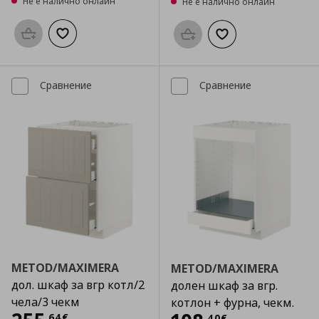
Не е налично онлайн
Не е налично онлайн
Προσθήκη στο καλάθι
Добави към списъка с любими
Προσθήκη στο καλάθι
Добави към списък
Сравнение
Сравнение
METOD/MAXIMERA
METOD/MAXIMERA
дол. шкаф за вгр котл/2
долен шкаф за вгр.
чела/3 чекм
котлон + фурна, чекм.
,
64
€
,
40
€