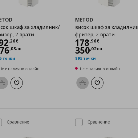
ETOD
METOD
сок шкаф за хладилник/
висок шкаф за хладилник
изер, 2 врати
фризер, 2 врати
Цена
192,26 €
Цена
178,96 €
92
178
,
26
€
,
96
€
76
350
,
03
лв
,
02
лв
5 точки
895 точки
Не е налично онлайн
Не е налично онлайн
Προσθήκη στο καλάθι
Добави към списъка с любими
Προσθήκη στο καλάθι
Добави към списък
Сравнение
Сравнение