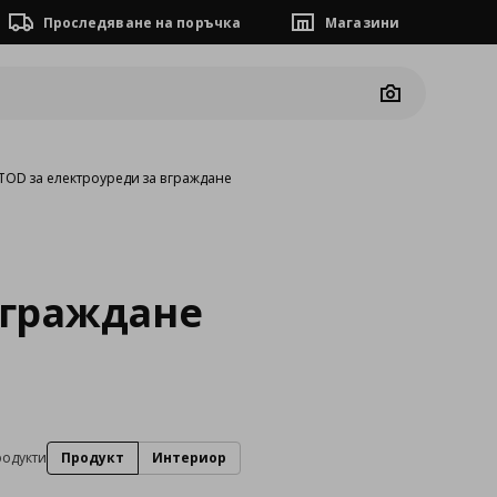
Проследяване на поръчка
Магазини
Camera
OD за електроуреди за вграждане
вграждане
родукти
Продукт
Интериор