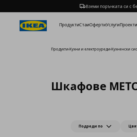
Вземи поръчката си с б
Продукти
Стаи
Оферти
Услуги
Проекти
Продукти
›
Кухни и електроуреди
›
Кухненски си
Шкафове METO
Подреди по
Цвя