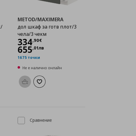
METOD/MAXIMERA
/
дол шкаф за готв плот/3
чела/3 чекм
Цена
334,90 €
334
,
90
€
655
,
01
лв
1675 точки
Не е налично онлайн
а с любими
Προσθήκη στο καλάθι
Добави към списъка с любими
Сравнение