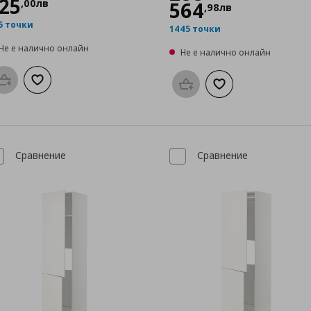
25
,
00
лв
564
,
98
лв
5 точки
1445 точки
Не е налично онлайн
Не е налично онлайн
Προσθήκη στο καλάθι
Добави към списъка с любими
Προσθήκη στο καλάθι
Добави към списък
Сравнение
Сравнение