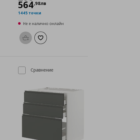
564
,
98
лв
1445 точки
Не е налично онлайн
а с любими
Προσθήκη στο καλάθι
Добави към списъка с любими
Сравнение