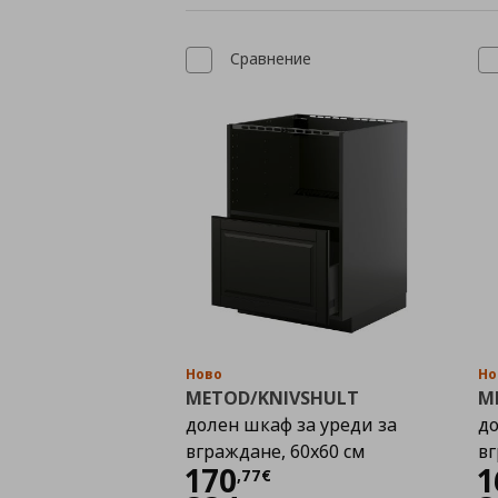
Сравнение
Ново
Но
METOD/KNIVSHULT
M
долен шкаф за уреди за
до
вграждане, 60x60 см
вг
Цена
170,77 €
170
1
,
77
€