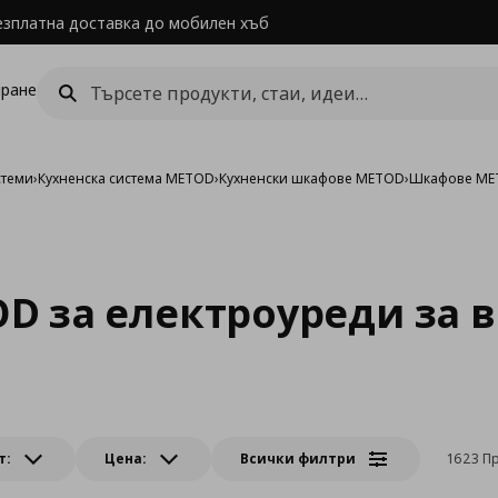
езплатна доставка до мобилен хъб
ране
стеми
›
Кухненска система METOD
›
Кухненски шкафове METOD
›
Шкафове MET
D за електроуреди за 
т:
Цена:
Всички филтри
1623 П