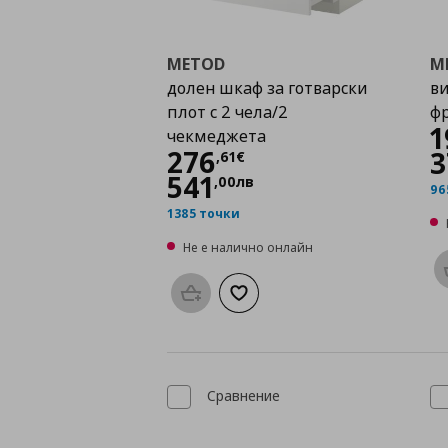
METOD
M
долен шкаф за готварски
ви
плот с 2 чела/2
фр
1
чекмеджета
Цена
276,61 €
276
3
,
61
€
541
,
00
лв
96
1385 точки
Не е налично онлайн
Προσθήκη στο καλάθι
Добави към списъка с любими
Сравнение