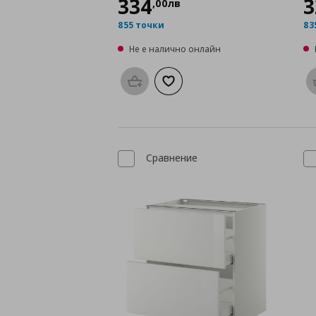
334
3
,
00
лв
855 точки
83
Не е налично онлайн
Προσθήκη στο καλάθι
Добави към списъка с любими
Сравнение