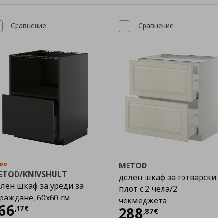
Сравнение
Сравнение
во
METOD
ETOD/KNIVSHULT
долен шкаф за готварски
лен шкаф за уреди за
плот с 2 чела/2
раждане, 60x60 см
чекмеджета
Цена
166,17 €
66
,
17
€
Цена
288,87 €
288
,
87
€