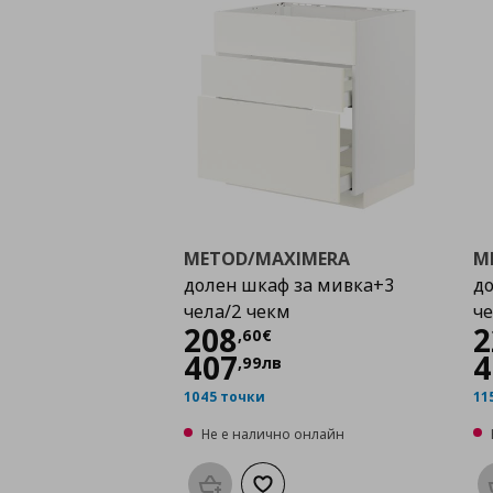
METOD/MAXIMERA
M
долен шкаф за мивка+3
до
чела/2 чекм
че
Цена
208,60 €
208
2
,
60
€
407
4
,
99
лв
1045 точки
11
Не е налично онлайн
Προσθήκη στο καλάθι
Добави към списъка с любими