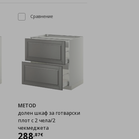
Сравнение
METOD
долен шкаф за готварски
плот с 2 чела/2
чекмеджета
Цена
288,87 €
288
,
87
€