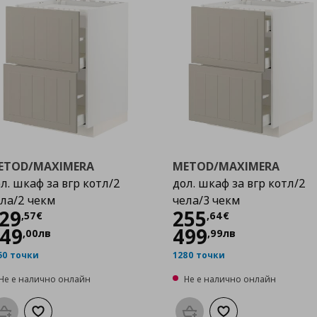
ETOD/MAXIMERA
METOD/MAXIMERA
л. шкаф за вгр котл/2
дол. шкаф за вгр котл/2
ла/2 чекм
чела/3 чекм
Цена
229,57 €
Цена
255,64 €
29
255
,
57
€
,
64
€
49
499
,
00
лв
,
99
лв
50 точки
1280 точки
Не е налично онлайн
Не е налично онлайн
Προσθήκη στο καλάθι
Добави към списъка с любими
Προσθήκη στο καλάθι
Добави към списък