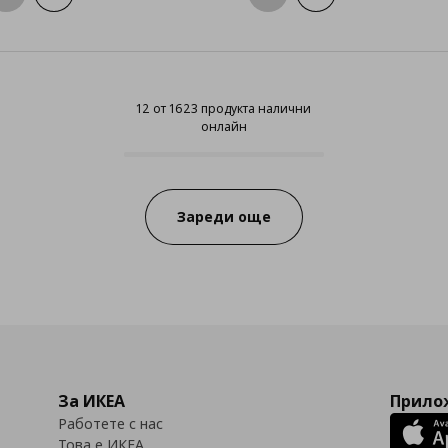
12 от 1623 продукта налични
онлайн
12 от 1623 продукта налични он
Progress:
Зареди още
За ИКЕА
Прилож
Работете с нас
Това е ИКЕА