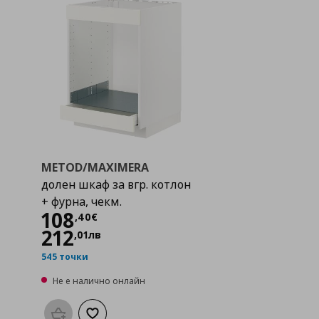
METOD/MAXIMERA
долен шкаф за вгр. котлон
+ фурна, чекм.
Цена
108,40 €
108
,
40
€
212
,
01
лв
545 точки
Не е налично онлайн
а с любими
Προσθήκη στο καλάθι
Добави към списъка с любими