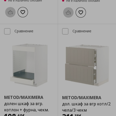
Не е налично онлайн
Не е налично онлайн
Προσθήκη στο καλάθι
Добави към списъка с любими
Προσθήκη στο καλάθι
Добави към списък
Сравнение
Сравнение
METOD/MAXIMERA
METOD/MAXIMERA
долен шкаф за вгр.
дол. шкаф за вгр котл/2
котлон + фурна, чекм.
чела/3 чекм
,
40
€
,
38
€