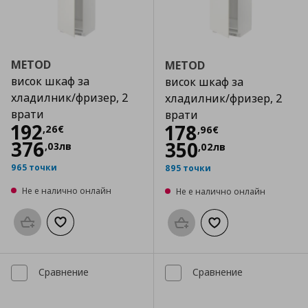
METOD
METOD
висок шкаф за
висок шкаф за
хладилник/фризер, 2
хладилник/фризер, 2
врати
врати
Цена
192,26 €
192
Цена
178,96 €
178
,
26
€
,
96
€
376
350
,
03
лв
,
02
лв
965 точки
895 точки
Не е налично онлайн
Не е налично онлайн
Προσθήκη στο καλάθι
Добави към списъка с любими
Προσθήκη στο καλάθι
Добави към списък
Сравнение
Сравнение