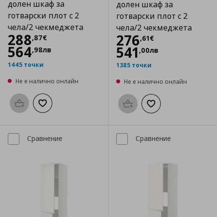
долен шкаф за
долен шкаф за
готварски плот с 2
готварски плот с 2
чела/2 чекмеджета
чела/2 чекмеджета
Цена
288,87 €
288
Цена
276,61 €
276
,
87
€
,
61
€
564
541
,
98
лв
,
00
лв
1445 точки
1385 точки
Не е налично онлайн
Не е налично онлайн
Προσθήκη στο καλάθι
Добави към списъка с любими
Προσθήκη στο καλάθι
Добави към списък
Сравнение
Сравнение