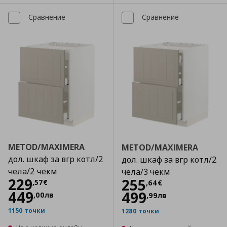
Сравнение
Сравнение
METOD/MAXIMERA
METOD/MAXIMERA
дол. шкаф за вгр котл/2
дол. шкаф за вгр котл/2
чела/2 чекм
чела/3 чекм
Цена
229,57 €
229
Цена
255,64 €
255
,
57
€
,
64
€
449
499
,
00
лв
,
99
лв
1150 точки
1280 точки