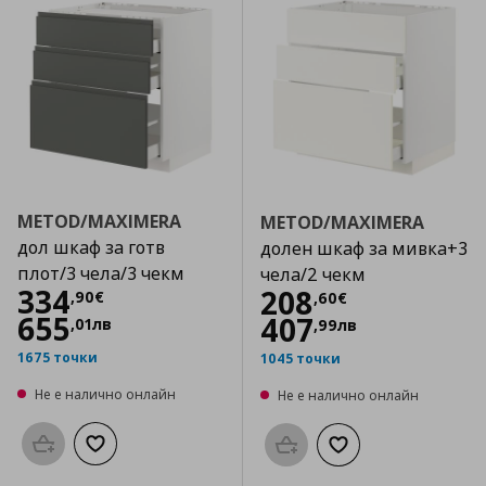
METOD/MAXIMERA
METOD/MAXIMERA
дол шкаф за готв
долен шкаф за мивка+3
плот/3 чела/3 чекм
чела/2 чекм
Цена
334,90 €
334
Цена
208,60 €
208
,
90
€
,
60
€
655
407
,
01
лв
,
99
лв
1675 точки
1045 точки
Не е налично онлайн
Не е налично онлайн
Προσθήκη στο καλάθι
Добави към списъка с любими
Προσθήκη στο καλάθι
Добави към списък