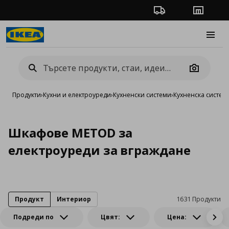
Проследяване на п
Магази
Burge
Camera
Продукти
›
Кухни и електроуреди
›
Кухненски системи
›
Кухненска систе
Шкафове METOD за
електроуреди за вграждане
Продукт
Интериор
1631 Продукти
Подреди по
Цвят:
Цена: