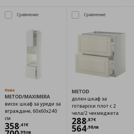
Сравнение
Сравнение
Ново
METOD
METOD/MAXIMERA
долен шкаф за
висок шкаф за уреди за
готварски плот с 2
вграждане, 60x60x240
чела/2 чекмеджета
см
Цена
288,87 €
288
,
87
€
Цена
358,41 €
358
,
41
€
564
,
98
лв
700
,
99
лв