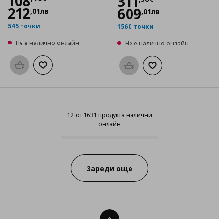
Цена
108,40 €
108
Цена
311,38 €
311
212
609
,
01
лв
,
01
лв
545 точки
1560 точки
Не е налично онлайн
Не е налично онлайн
Προσθήκη στο καλάθι
Добави към списъка с любими
Προσθήκη στο καλάθι
Добави към списък
12 от 1631 продукта налични
онлайн
12 от 1631 продукта налични он
Progress:
Зареди още