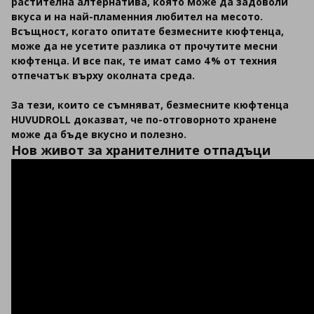
растителна алтернатива, която може да задоволи
вкуса и на най-пламенния любител на месото.
Всъщност, когато опитате безмесните кюфтенца,
може да не усетите разлика от прочутите месни
кюфтенца. И все пак, те имат само 4% от техния
отпечатък върху околната среда.
За тези, които се съмняват, безмесните кюфтенца
HUVUDROLL доказват, че по-отговорното хранене
може да бъде вкусно и полезно.
Нов живот за хранителните отпадъци