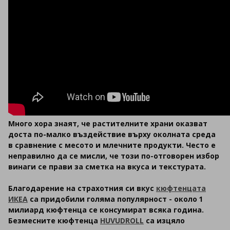
Много хора знаят, че растителните храни оказват
доста по-малко въздействие върху околната среда
в сравнение с месото и млечните продукти. Често е
неправилно да се мисли, че този по-отговорен избор
винаги се прави за сметка на вкуса и текстурата.
Благодарение на страхотния си вкус
кюфтенцата
ИКЕА
са придобили голяма популярност - около 1
милиард кюфтенца се консумират всяка година.
Безмесните кюфтенца
HUVUDROLL
са изцяло