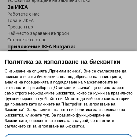
Условия за връщане на закупени стоки
За ИКЕА
Работете с нас
Това е ИКЕА
Пресцентър
Най-често задавани въпроси
Свържете се с нас
Приложение IKEA Bulgaria:
Политика за използване на бисквитки
С избиране на опцията „Приемам всички“, Вие се съгласявате да
приемете всички бисквитки с цел подобряване на навигацията,
Последвайте ни:
анализ на посещенията и подобряване на маркетинговите ни
активности. При избор на „Отхвърлям всички“ ще се инсталират
Facebook
Twitter
Youtube
Pinterest
Instagram
само строго необходимитe бисквитки, които са нужни за правилното
функциониране на уебсайта ни. Можете да изберете кои категории
да приемете като кликнете на "Настройки за използване на
бисквитки". За да видите пълната ни Политика за използване на
бисквитки, кликнете тук. За правилно функциониране на
бисквитките, опреснете страницата в случай, че оттеглите
съгласието си за използване на бисквитки.
Политика за използване на бисквитки (Cookies)
Избор на настройки за използване на бисквитки