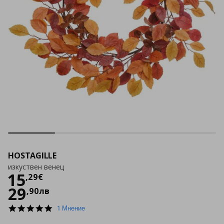
HOSTAGILLE
изкуствен венец
Цена
15,29 €
15
,
29
€
29
,
90
лв
5.0
1 Мнение
star