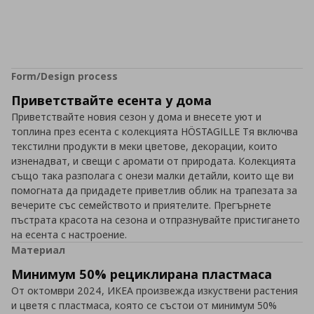
Form/Design process
Приветствайте есента у дома
Приветствайте новия сезон у дома и внесете уют и
топлина през есента с колекцията HÖSTAGILLE Тя включва
текстилни продукти в меки цветове, декорации, които
изненадват, и свещи с аромати от природата. Колекцията
също така разполага с онези малки детайли, които ще ви
помогната да придадете приветлив облик на трапезата за
вечерите със семейството и приятелите. Прегърнете
пъстрата красота на сезона и отпразнувайте пристигането
на есента с настроение.
Материал
Минимум 50% рециклирана пластмаса
От октомври 2024, ИКЕА произвежда изкуствени растения
и цветя с пластмаса, която се състои от минимум 50%