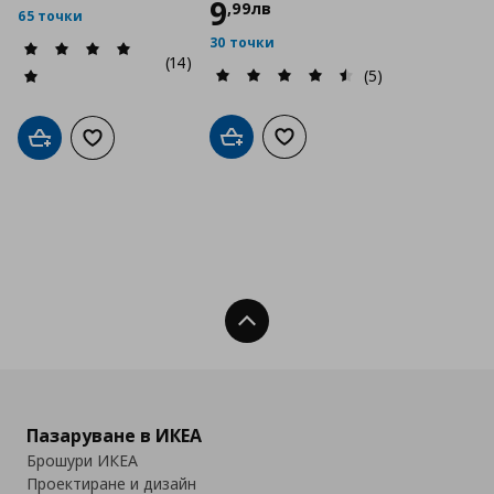
9
,
99
лв
65 точки
30 точки
(14)
(5)
Добави в кошницата
Добави към списъка с люб
Добави в кошницата
Добави към списъка с любими
Нагоре
Пазаруване в ИКЕА
Брошури ИКЕА
Проектиране и дизайн