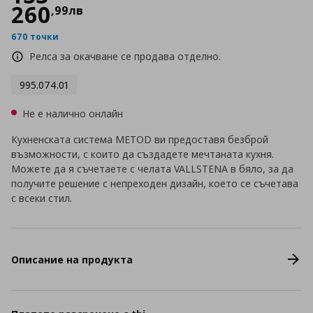
260
,
99
лв
670 точки
Релса за окачване се продава отделно.
995.074.01
Не е налично онлайн
Кухненската система METOD ви предоставя безброй
възможности, с които да създадете мечтаната кухня.
Можете да я съчетаете с челата VALLSTENA в бяло, за да
получите решение с непреходен дизайн, което се съчетава
с всеки стил.
Описание на продукта