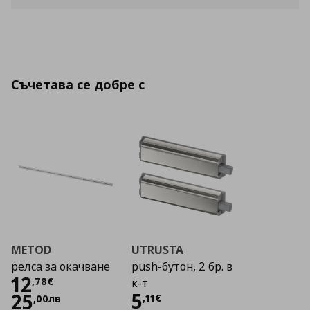
Съчетава се добре с
METOD
UTRUSTA
релса за окачване
push-бутон, 2 бр. в
Цена
12,78 €
12
,
78
€
к-т
Цена
5,11 €
5
25
,
11
€
,
00
лв