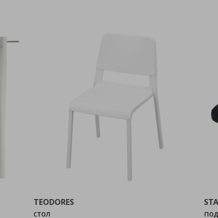
TEODORES
ST
стол
под