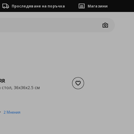
Проследяване на поръчка
Магазини
Camera
RR
Добави към списъка с люб
 стол, 36x36x2.5 см
а
5,11 €
5.0
2 Мнения
star
rating