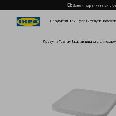
Вземи поръчката си с б
Продукти
Стаи
Оферти
Услуги
Проекти
Продукти
›
Текстил
›
Възглавници за стол
›
подложк