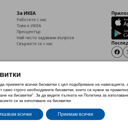
За ИКЕА
Прилож
Работете с нас
Това е ИКЕА
Пресцентър
Най-често задавани въпроси
Послед
Свържете се с нас
Faceb
квитки
 да приемете всички бисквитки с цел подобряване на навигацията,
тки (Cookies)
Избор на настройки за използване на бисквитки
Условия за п
ат само строго необходимитe бисквитки, които са нужни за правилн
Политика за защита на личните данни на ikea.bg
Общи условия на програма
ане на бисквитки". За да видите пълната ни Политика за използван
и на програма IKEA Family
асието си за използване на бисквитки.
тказвам всички
Приемам всички