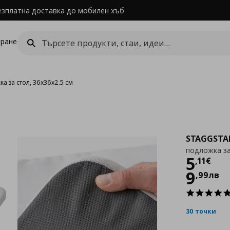
езплатна доставка до мобилен хъб
ране
а за стол, 36x36x2.5 см
STAGGSTA
подложка за
Цен
5
,
11
€
9
,
99
лв
30 точки