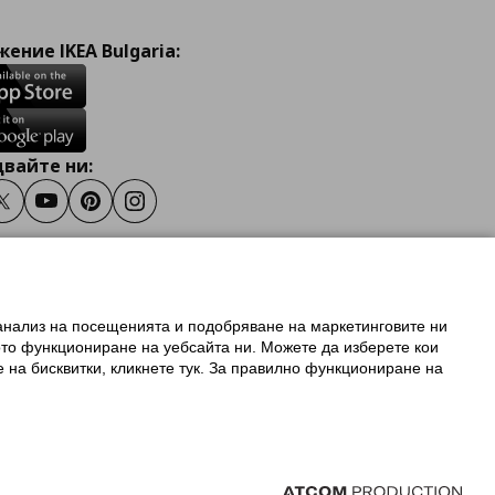
ение IKEA Bulgaria:
вайте ни:
ook
Twitter
Youtube
Pinterest
Instagram
 анализ на посещенията и подобряване на маркетинговите ни
олзване на ikea.bg
ото функциониране на уебсайта ни. Можете да изберете кои
 IKEA Family
е на бисквитки, кликнете тук. За правилно функциониране на