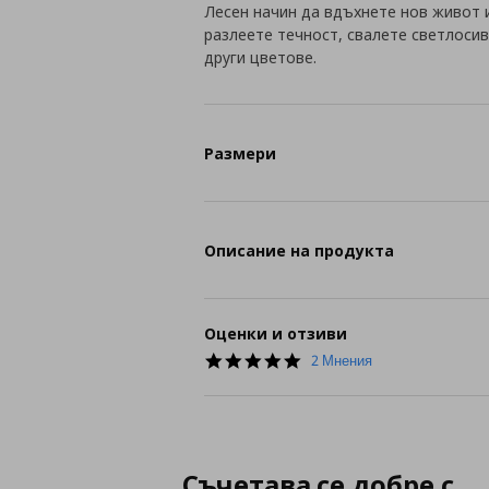
Лесен начин да вдъхнете нов живот 
разлеете течност, свалете светлосив
други цветове.
Размери
Описание на продукта
Оценки и отзиви
5.0
2 Мнения
star
rating
Съчетава се добре с