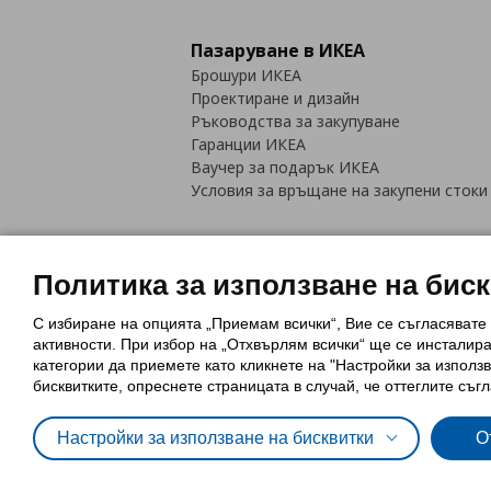
Пазаруване в ИКЕА
Брошури ИКЕА
Проектиране и дизайн
Ръководства за закупуване
Гаранции ИКЕА
Ваучер за подарък ИКЕА
Условия за връщане на закупени стоки
Политика за използване на бис
С избиране на опцията „Приемам всички“, Вие се съгласявате
Политика за използване на бискви
активности. При избор на „Отхвърлям всички“ ще се инсталир
Обща политика за личните данни
категории да приемете като кликнете на "Настройки за използв
Политика за защита на лични данн
бисквитките, опреснете страницата в случай, че оттеглите съгл
Настройки за използване на бисквитки
О
© Inter-IKEA Systems B.V. 1999 - 2025