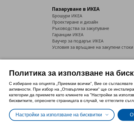
Пазаруване в ИКЕА
Брошури ИКЕА
Проектиране и дизайн
Ръководства за закупуване
Гаранции ИКЕА
Ваучер за подарък ИКЕА
Условия за връщане на закупени стоки
Политика за използване на бис
С избиране на опцията „Приемам всички“, Вие се съгласявате
Политика за използване на бискви
активности. При избор на „Отхвърлям всички“ ще се инсталир
Обща политика за личните данни
категории да приемете като кликнете на "Настройки за използв
Политика за защита на лични данн
бисквитките, опреснете страницата в случай, че оттеглите съгл
Настройки за използване на бисквитки
О
© Inter-IKEA Systems B.V. 1999 - 2025