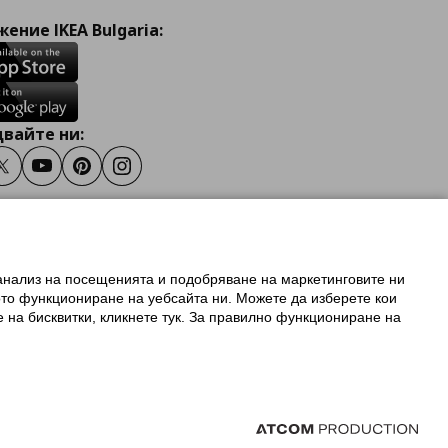
ение IKEA Bulgaria:
вайте ни:
ook
Twitter
Youtube
Pinterest
Instagram
 анализ на посещенията и подобряване на маркетинговите ни
олзване на ikea.bg
ото функциониране на уебсайта ни. Можете да изберете кои
 IKEA Family
е на бисквитки, кликнете тук. За правилно функциониране на