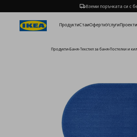
Вземи поръчката си с б
Продукти
Стаи
Оферти
Услуги
Проекти
Продукти
›
Баня
›
Текстил за баня
›
Постелки и ки