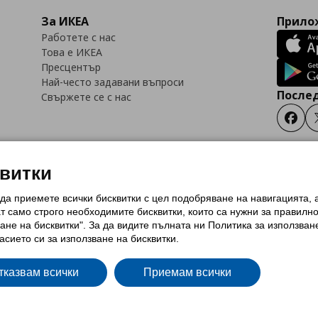
За ИКЕА
Прилож
Работете с нас
Това е ИКЕА
Пресцентър
Най-често задавани въпроси
Послед
Свържете се с нас
Faceb
квитки
 да приемете всички бисквитки с цел подобряване на навигацията,
тки (Cookies)
Избор на настройки за използване на бисквитки
Условия за п
ат само строго необходимитe бисквитки, които са нужни за правилн
Политика за защита на личните данни на ikea.bg
Общи условия на програма
ане на бисквитки". За да видите пълната ни Политика за използван
и на програма IKEA Family
асието си за използване на бисквитки.
тказвам всички
Приемам всички