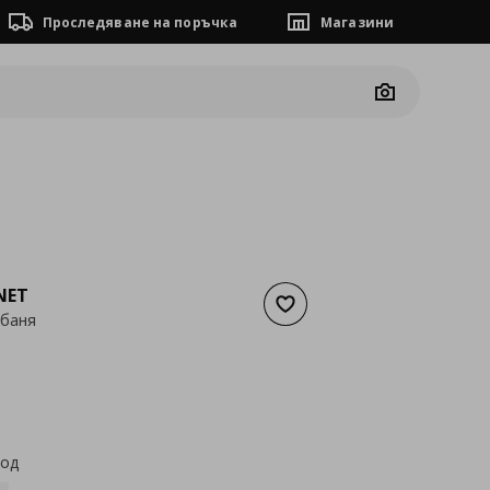
Проследяване на поръчка
Магазини
Camera
NET
Добави към списъка с люб
 баня
а
7,15 €
код