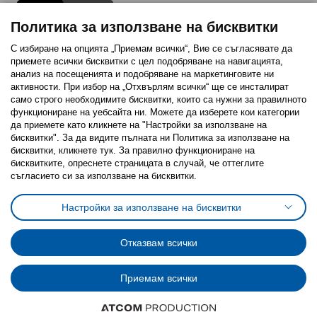
Политика за използване на бисквитки
С избиране на опцията „Приемам всички“, Вие се съгласявате да
приемете всички бисквитки с цел подобряване на навигацията,
Последвайте ни:
анализ на посещенията и подобряване на маркетинговите ни
активности. При избор на „Отхвърлям всички“ ще се инсталират
Facebook
Twitter
Youtube
Pinterest
Instagram
само строго необходимитe бисквитки, които са нужни за правилното
функциониране на уебсайта ни. Можете да изберете кои категории
да приемете като кликнете на "Настройки за използване на
бисквитки". За да видите пълната ни Политика за използване на
бисквитки, кликнете тук. За правилно функциониране на
бисквитките, опреснете страницата в случай, че оттеглите
съгласието си за използване на бисквитки.
Политика за използване на бисквитки (Cookies)
Избор на настройки за използване на бисквитки
Настройки за използване на бисквитки
Условия за ползване на ikea.bg
Обща политика за личните данни
Политика за защита на личните данни на ikea.bg
Общи условия на програма IKEA Family
Отказвам всички
Политика за защита на лични данни на програма IKEA Family
Приемам всички
© Inter-IKEA Systems B.V. 1999 - 2025