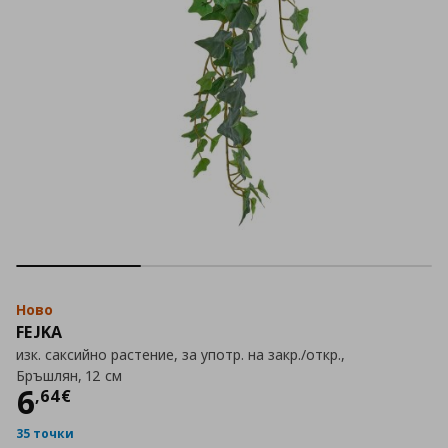
Ново
FEJKA
изк. саксийно растение, за употр. на закр./откр.,
Бръшлян, 12 см
Цена
6,64 €
6
,
64
€
35 точки