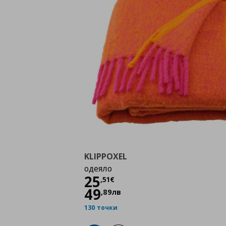
KLIPPOXEL
одеяло
Цена
25,51 €
25
,
51
€
49
,
89
лв
130 точки