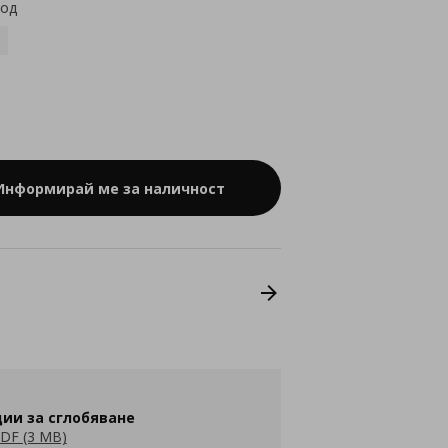
код
Информирай ме за наличност
ии за сглобяване
DF (3 MB)