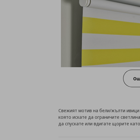
Ощ
Свежият мотив на бели/жълти ивици 
която искате да ограничите светлина
да спускате или вдигате щорите като