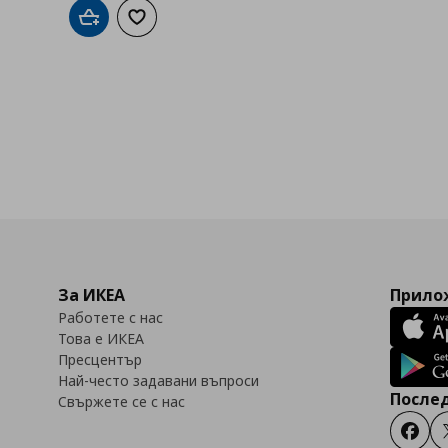
Добави в кошницата
Добави към списъка с любими
За ИКЕА
Прилож
Работете с нас
Това е ИКЕА
Пресцентър
Най-често задавани въпроси
Послед
Свържете се с нас
Faceb