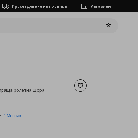
Проследяване на поръчка
Магазини
Camera
Добави към списъка с люб
ираща ролетна щора
а
28,58 €
5.0
1 Мнение
star
rating