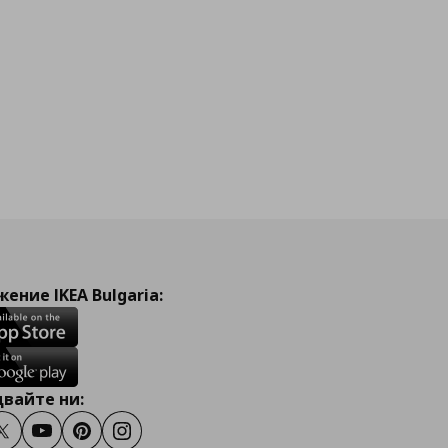
ение IKEA Bulgaria:
вайте ни:
ook
Twitter
Youtube
Pinterest
Instagram