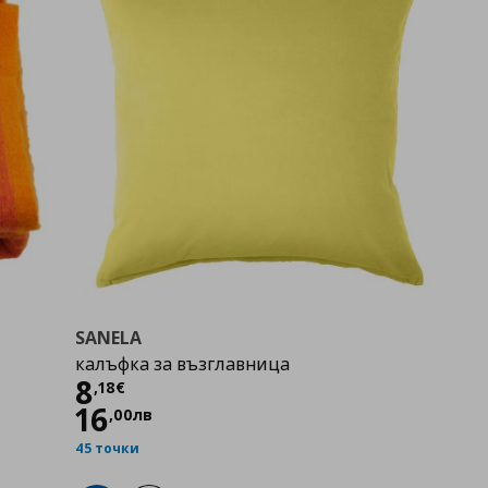
SANELA
калъфка за възглавница
Цена
8,18 €
8
,
18
€
16
,
00
лв
45 точки