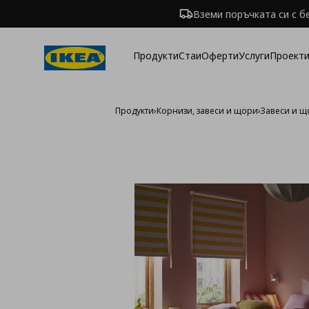
Вземи поръчката си с б
Продукти
Стаи
Оферти
Услуги
Проекти
Продукти
›
Корнизи, завеси и щори
›
Завеси и 